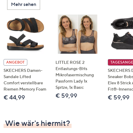
Mehr sehen
unten
oder
wischen
Sie
auf
Touch-
Geräten
nach
links
LITTLE ROSE 2
ANGEBOT
TAGESANG
bzw.
Entlastungs-BHs
SKECHERS Damen-
SKECHERS 
Mikrofasermischung
rechts,
Sandale Lifted
Sneaker Bobs
Passform Lady 1x
um
Comfort verstellbare
Elev 8 Strick
Spitze, 1x Basic
Riemen Memory Foam
Fit®-Innens
diese
€ 59,99
€ 44,99
€ 59,99
anzuzeigen.
Wie wär's hiermit?