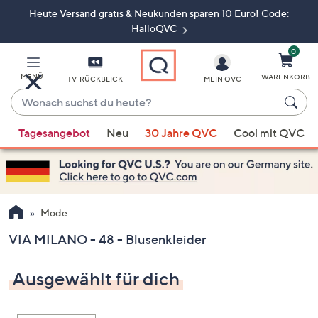
Heute Versand gratis & Neukunden sparen 10 Euro! Code:
Zum
Hauptinhalt
HalloQVC
springen
0
MENÜ
WARENKORB
TV-RÜCKBLICK
MEIN QVC
Wonach
suchst
Wenn
du
Tagesangebot
Neu
30 Jahre QVC
Cool mit QVC
Vorschläge
heute?
verfügbar
sind,
verwenden
Sie
Mode
die
VIA MILANO - 48 - Blusenkleider
Pfeiltasten
nach
Ausgewählt für dich
oben
und
nach