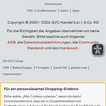
International
USA
Großbritannien
Italien
Japan
Copyright © 2001 - 2026 QVC Handel S.à r.l. & Co. KG
Für die Richtigkeit der Angaben übernehmen wir keine
Gewähr. Bitte beachte auch folgende
AGB
, die
Datenschutzbestimmungen
, die
Community
Standards
und das
Impressum
.
Die QVC Group
HSN
Ballard Designs
Frontgate
Garnet Hill
grandin road
Improvements
Für ein personalisiertes Shopping-Erlebnis
Bitte wähle „Alle Cookies zulassen“, wenn du damit
einverstanden bist, dass wir in Zusammenarbeit mit
Drittanbietern auf deinem Endgerät technische & profilbildende