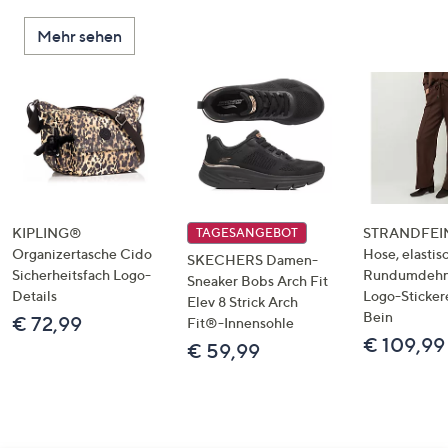
Mehr sehen
KIPLING®
STRANDFEIN
TAGESANGEBOT
Organizertasche Cido
Hose, elastis
SKECHERS Damen-
Sicherheitsfach Logo-
Rundumdeh
Sneaker Bobs Arch Fit
Details
Logo-Sticker
Elev 8 Strick Arch
Bein
€ 72,99
Fit®-Innensohle
€ 109,99
€ 59,99