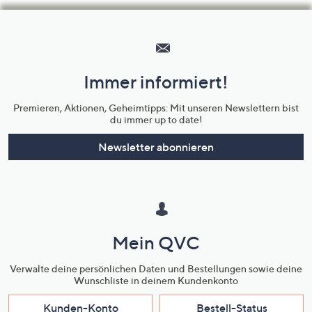
Hilfeseiten,
Service
und
Immer informiert!
Unternehmensinformationen
Premieren, Aktionen, Geheimtipps: Mit unseren Newslettern bist
du immer up to date!
Newsletter abonnieren
Mein QVC
Verwalte deine persönlichen Daten und Bestellungen sowie deine
Wunschliste in deinem Kundenkonto
Kunden-Konto
Bestell-Status