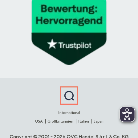
International
USA
Großbritannien
Italien
Japan
Copyright © 2001 - 2026 QVC Handel S.à r.l. & Co. KG