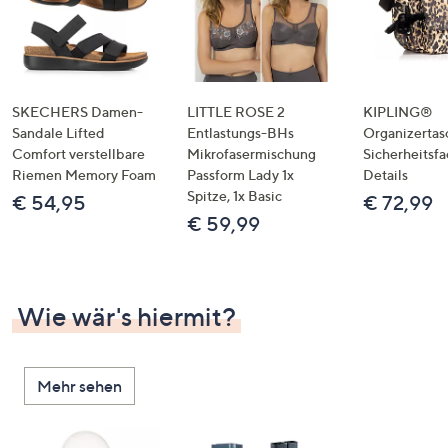
SKECHERS Damen-
LITTLE ROSE 2
KIPLING®
Sandale Lifted
Entlastungs-BHs
Organizertas
Comfort verstellbare
Mikrofasermischung
Sicherheitsf
Riemen Memory Foam
Passform Lady 1x
Details
Spitze, 1x Basic
€ 54,95
€ 72,99
€ 59,99
Wie wär's hiermit?
Mehr sehen