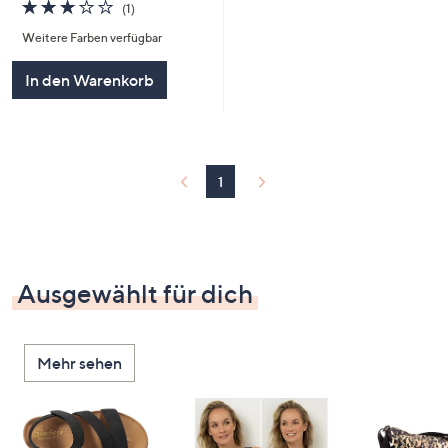
3.0
1
(1)
von
Bewertungen
Weitere Farben verfügbar
5
In den Warenkorb
1
Ausgewählt für dich
Mehr sehen