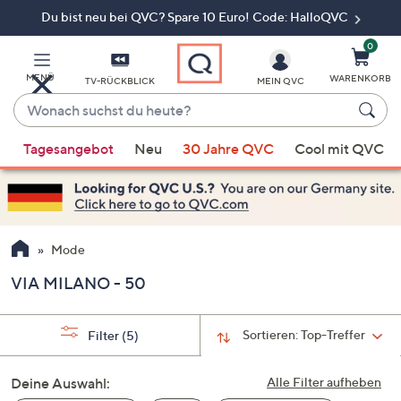
Du bist neu bei QVC? Spare 10 Euro! Code: HalloQVC
Zum
Hauptinhalt
springen
0
MENÜ
WARENKORB
TV-RÜCKBLICK
MEIN QVC
Wonach
suchst
Wenn
du
Tagesangebot
Neu
30 Jahre QVC
Cool mit QVC
Vorschläge
heute?
verfügbar
sind,
verwenden
Sie
Mode
die
VIA MILANO - 50
Pfeiltasten
nach
oben
Sortieren:
Top-Treffer
Filter
(5)
und
nach
Deine Auswahl:
Alle Filter aufheben
unten