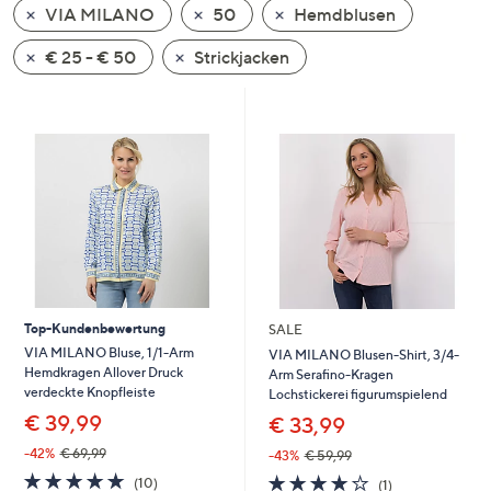
VIA MILANO
50
Hemdblusen
oder
wischen
€ 25 - € 50
Strickjacken
Sie
auf
Touch-
Geräten
nach
links
bzw.
rechts,
um
diese
Top-Kundenbewertung
SALE
anzuzeigen.
VIA MILANO Bluse, 1/1-Arm
VIA MILANO Blusen-Shirt, 3/4-
Hemdkragen Allover Druck
Arm Serafino-Kragen
verdeckte Knopfleiste
Lochstickerei figurumspielend
€ 39,99
€ 33,99
-42%
€ 69,99
-43%
€ 59,99
4.7
10
4.0
1
(10)
(1)