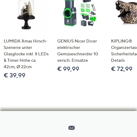
LUMIDA Xmas Hirsch-
GENIUS Nicer Dicer
KIPLING®
Szenerie unter
elektrischer
Organizertas
Glasglocke inkl. 8 LEDs
Gemüseschneider 10
Sicherheitsf
& Timer Höhe ca.
versch. Einsätze
Details
42cm, Ø 22cm
€ 99,99
€ 72,99
€ 39,99
Hilfeseiten,
Service
und