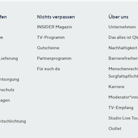
fen
Nichts verpassen
Über uns
INSIDER Magazin
Unternehmen
en
TV-Programm
Das alles ist Q
Gutscheine
Nachhaltigkeit
Lieferung
Partnerprogramm
Barrierefreihei
Für euch da
Menschenrech
Sorgfaltspflich
ntsorgung
Karriere
enschutz
Moderator*inn
ragen
TV-Empfang
Studio Live To
itschlichtung
Outlet