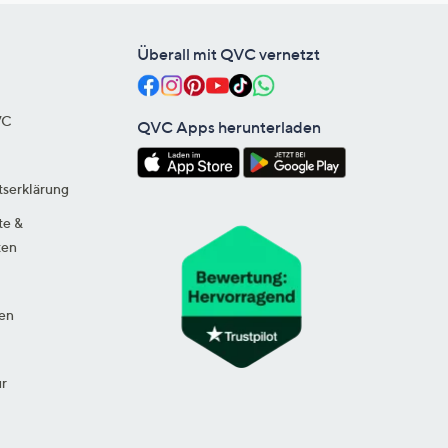
Überall mit QVC vernetzt
VC
QVC Apps herunterladen
tserklärung
te &
ten
en
ur