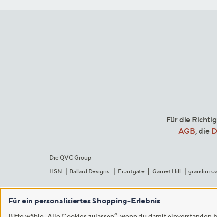
Für die Richti
AGB
, die
D
Die QVC Group
HSN
Ballard Designs
Frontgate
Garnet Hill
grandin ro
Für ein personalisiertes Shopping-Erlebnis
Bitte wähle „Alle Cookies zulassen“, wenn du damit einverstanden b