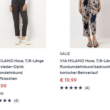
e
f
ouch-
eräten
ach
nks
zw.
chts,
m
SALE
ese
ILANO Hose, 7/8-Länge
VIA MILANO Hose, 7/8-Lä
zuzeigen.
rsleder-Optik
Rundumdehnbund bedruck
umdehnbund
konischer Beinverlauf
ffstaschen
€ 19,99
,99
5.0
4
(4)
von
Bewertung
99
5
5.0
4
(4)
von
Bewertungen