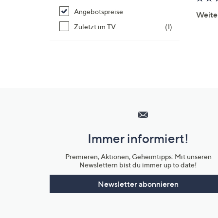
Angebotspreise
Weite
Zuletzt im TV
(1)
Hilfeseiten,
Service
und
Immer informiert!
Unternehmensinformationen
Premieren, Aktionen, Geheimtipps: Mit unseren
Newslettern bist du immer up to date!
Newsletter abonnieren