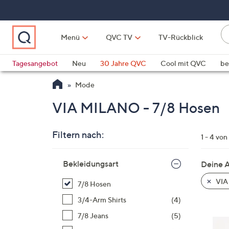
Zum
Hauptinhalt
springen
Li
Menü
QVC TV
TV-Rückblick
fi
W
Vo
Tagesangebot
Neu
30 Jahre QVC
Cool mit QVC
be
ve
QLINARISCH
Technik
Mode
si
v
VIA MILANO - 7/8 Hosen
Si
di
Filtern nach:
Pf
1 - 4 von
n
Zur
o
Bekleidungsart
Deine 
Produktliste
u
springen
VIA
7/8 Hosen
n
u
3/4-Arm Shirts
(4)
o
7/8 Jeans
(5)
w