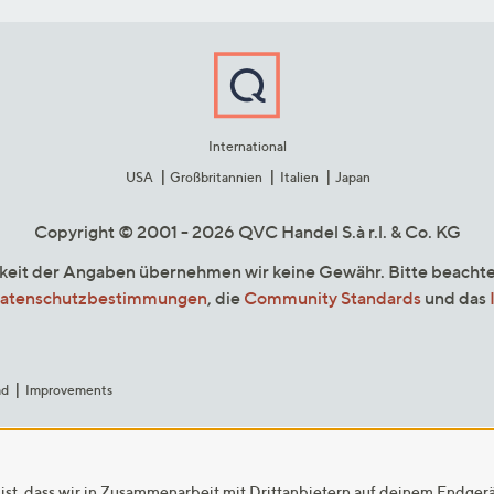
International
USA
Großbritannien
Italien
Japan
Copyright © 2001 - 2026 QVC Handel S.à r.l. & Co. KG
gkeit der Angaben übernehmen wir keine Gewähr. Bitte beacht
atenschutzbestimmungen
, die
Community Standards
und das
ad
Improvements
ist, dass wir in Zusammenarbeit mit Drittanbietern auf deinem Endger