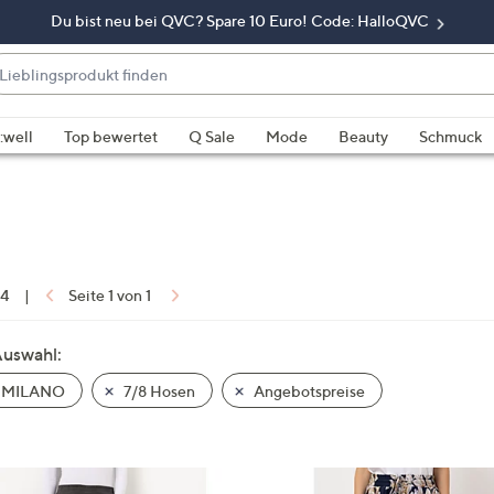
Du bist neu bei QVC? Spare 10 Euro! Code: HalloQVC
eblingsprodukt
nden
enn
rschläge
:well
Top bewertet
Q Sale
Mode
Beauty
Schmuck
rfügbar
nd,
erwenden
e
e
eiltasten
 4
|
Seite 1 von 1
ach
ben
Auswahl:
nd
 MILANO
7/8 Hosen
Angebotspreise
ach
nten
der
ischen