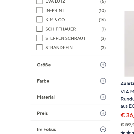
EVA LUTZ
(5)
IN-PRINT
(10)
KIM & CO.
(16)
SCHIFFHAUER
(1)
STEFFEN SCHRAUT
(3)
STRANDFEIN
(3)
Größe
Farbe
Zuletz
VIA M
Material
Rundu
aus E
Preis
€ 36
€ 59,
Im Fokus