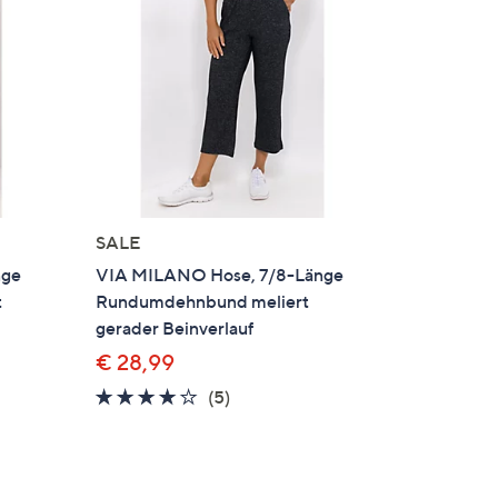
SALE
nge
VIA MILANO Hose, 7/8-Länge
t
Rundumdehnbund meliert
gerader Beinverlauf
€ 28,99
4.0
5
(5)
en
von
Bewertungen
5