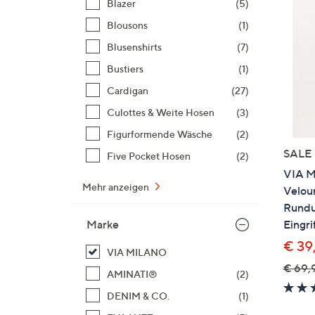
Blazer
(5)
Si
au
Blousons
(1)
T
Blusenshirts
(7)
G
Bustiers
(1)
n
li
Cardigan
(27)
b
Culottes & Weite Hosen
(3)
re
Figurformende Wäsche
(2)
u
SALE
Five Pocket Hosen
(2)
di
VIA M
an
Mehr anzeigen
Velou
Rund
Eingri
Marke
€ 39
VIA MILANO
€ 69,
AMINATI®
(2)
DENIM & CO.
(1)