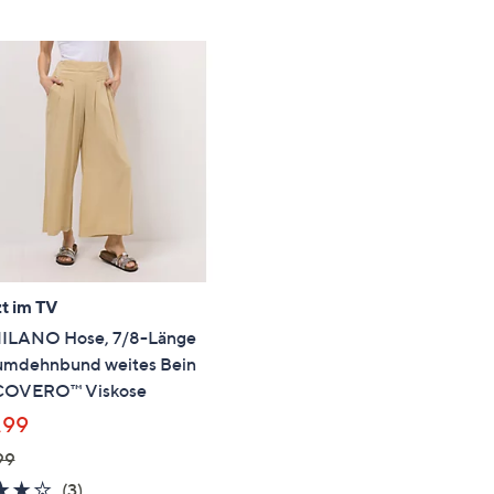
5
t im TV
ILANO Hose, 7/8-Länge
mdehnbund weites Bein
COVERO™ Viskose
,99
99
3.7
3
(3)