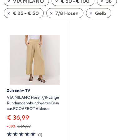
VIA MILANO
€ 50 - € 100
38
oder
wischen
€ 25 - € 50
7/8 Hosen
Gelb
Sie
auf
Touch-
Geräten
nach
links
bzw.
rechts,
um
diese
Zuletzt im TV
anzuzeigen.
VIA MILANO Hose, 7/8-Länge
Rundumdehnbund weites Bein
aus ECOVERO™ Viskose
€ 36,99
-38%
€ 59,99
5.0
1
(1)
von
Bewertungen