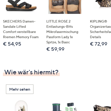
SKECHERS Damen-
LITTLE ROSE 2
KIPLING®
Sandale Lifted
Entlastungs-BHs
Organizertas
Comfort verstellbare
Mikrofasermischung
Sicherheitsf
Riemen Memory Foam
Passform Lady 1x
Details
Spitze, 1x Basic
€ 54,95
€ 72,99
€ 59,99
Wie wär's hiermit?
Mehr sehen