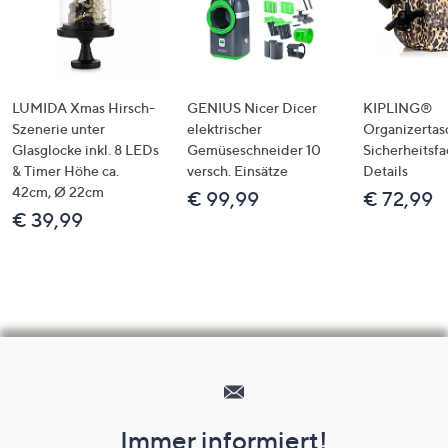
LUMIDA Xmas Hirsch-
GENIUS Nicer Dicer
KIPLING®
Szenerie unter
elektrischer
Organizertas
Glasglocke inkl. 8 LEDs
Gemüseschneider 10
Sicherheitsf
& Timer Höhe ca.
versch. Einsätze
Details
42cm, Ø 22cm
€ 99,99
€ 72,99
€ 39,99
Hilfeseiten,
Service
und
Immer informiert!
Unternehmensinformationen