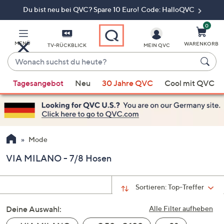
Du bist neu bei QVC? Spare 10 Euro! Code: HalloQVC
Zum
Hauptinhalt
springen
0
MENÜ
WARENKORB
TV-RÜCKBLICK
MEIN QVC
Wonach
suchst
Wenn
du
Tagesangebot
Neu
30 Jahre QVC
Cool mit QVC
Vorschläge
heute?
verfügbar
sind,
verwenden
Sie
Mode
die
VIA MILANO - 7/8 Hosen
Pfeiltasten
nach
oben
Sortieren:
Top-Treffer
und
Deine Auswahl:
nach
Alle Filter aufheben
unten