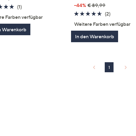
-44%
€ 89,99
5.0
1
(1)
4.5
2
von
Bewertungen
(2)
re Farben verfügbar
von
Bewertung
5
Weitere Farben verfügbar
5
n Warenkorb
In den Warenkorb
1