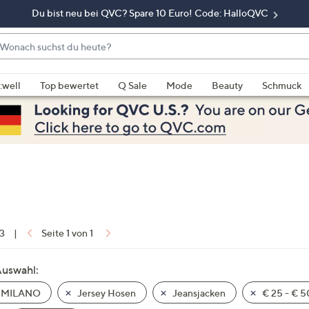
Du bist neu bei QVC? Spare 10 Euro! Code: HalloQVC
onach
chst
enn
u
rschläge
:well
Top bewertet
Q Sale
Mode
Beauty
Schmuck
eute?
rfügbar
nd,
erwenden
e
e
eiltasten
ach
ben
nd
 3
|
Seite 1 von 1
ach
nten
Auswahl:
der
 MILANO
Jersey Hosen
Jeansjacken
€ 25 - € 5
ischen