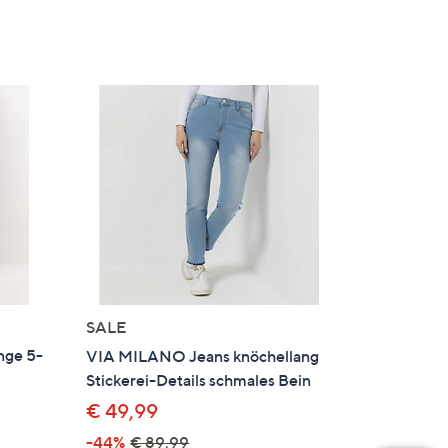
SALE
nge 5-
VIA MILANO Jeans knöchellang
Stickerei-Details schmales Bein
€ 49,99
-44%
€ 89,99