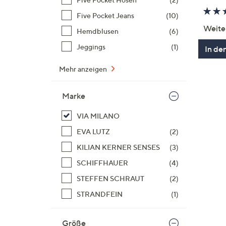
Five Pocket Jeans
(10)
Weite
Hemdblusen
(6)
Jeggings
(1)
In de
Mehr anzeigen
Marke
VIA MILANO
EVA LUTZ
(2)
KILIAN KERNER SENSES
(3)
SCHIFFHAUER
(4)
STEFFEN SCHRAUT
(2)
STRANDFEIN
(1)
Größe