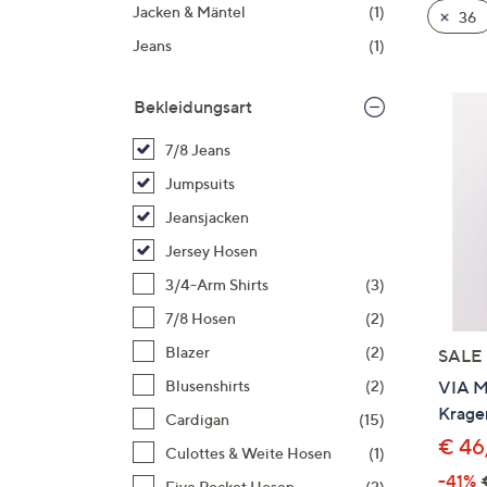
Si
Jacken & Mäntel
(1)
36
au
Jeans
(1)
T
G
Bekleidungsart
n
li
7/8 Jeans
b
Jumpsuits
re
Jeansjacken
u
di
Jersey Hosen
an
3/4-Arm Shirts
(3)
7/8 Hosen
(2)
Blazer
(2)
SALE
VIA M
Blusenshirts
(2)
Kragen
Cardigan
(15)
€ 46
Culottes & Weite Hosen
(1)
-41%
Five Pocket Hosen
(2)