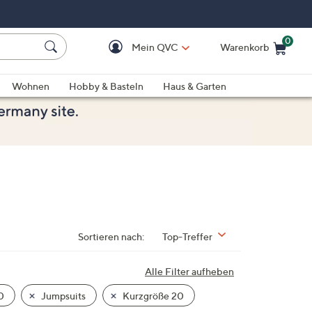
0
Mein QVC
Warenkorb
Einkaufswagen ist le
Wohnen
Hobby & Basteln
Haus & Garten
Sortieren nach:
Top-Treffer
Alle Filter aufheben
0
Jumpsuits
Kurzgröße 20