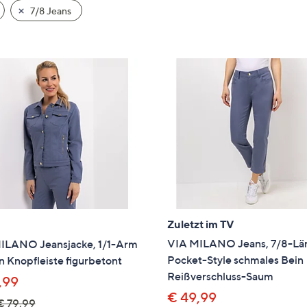
e
7/8 Jeans
f
ouch-
eräten
ach
nks
zw.
chts,
m
ese
zuzeigen.
Zuletzt im TV
VIA MILANO Jeans, 7/8-Lä
ILANO Jeansjacke, 1/1-Arm
Pocket-Style schmales Bein
 Knopfleiste figurbetont
Reißverschluss-Saum
,99
€ 49,99
€ 79,99