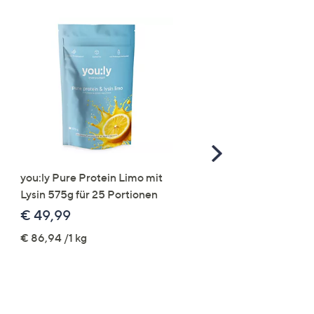
Scroll
Right
you:ly Pure Protein Limo mit
VIA MILANO Kurzmant
Lysin 575g für 25 Portionen
Veloursleder-Optik Län
85cm figurumspielend
€ 49,99
€ 109,99
€ 86,94 /1 kg