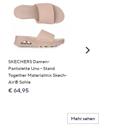
Scroll
Right
SKECHERS Damen-
JERYMOOD HOMEWEA
Pantolette Uno - Stand
Tops Mikrofaser Seitensc
Together Materialmix Skech-
leger weit
Air® Sohle
€ 24,99
€ 64,95
Mehr sehen