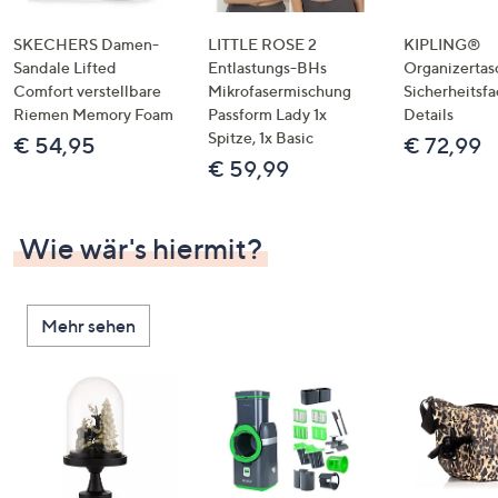
SKECHERS Damen-
LITTLE ROSE 2
KIPLING®
Sandale Lifted
Entlastungs-BHs
Organizertas
Comfort verstellbare
Mikrofasermischung
Sicherheitsf
Riemen Memory Foam
Passform Lady 1x
Details
Spitze, 1x Basic
€ 54,95
€ 72,99
€ 59,99
Wie wär's hiermit?
Mehr sehen