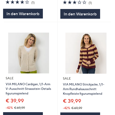
4.0
1
3.0
1
(1)
(1)
von
Bewertungen
von
Bewertungen
5
5
In den Warenkorb
In den Warenkorb
SALE
SALE
VIA MILANO Cardigan, 1/1-Arm
VIA MILANO Strickjacke, 1/1-
V-Ausschnitt Strassstein-Details
Arm Rundhalsausschnitt
figurumspielend
Knopfleiste figurumspielend
€ 39,99
€ 39,99
-42%
€ 69,99
-42%
€ 69,99