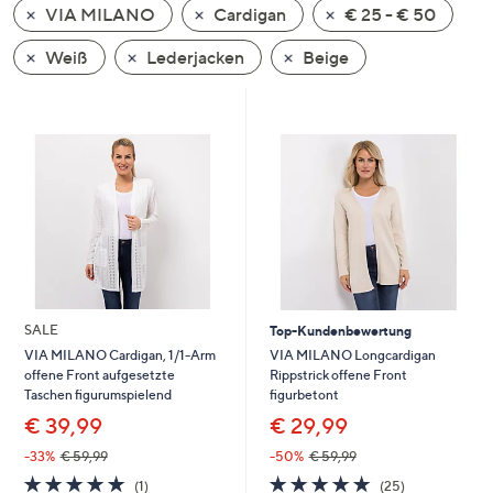
VIA MILANO
Cardigan
€ 25 - € 50
oder
wischen
Weiß
Lederjacken
Beige
Sie
auf
Touch-
Geräten
nach
links
bzw.
rechts,
um
diese
SALE
Top-Kundenbewertung
anzuzeigen.
VIA MILANO Longcardigan
VIA MILANO Cardigan, 1/1-Arm
Rippstrick offene Front
offene Front aufgesetzte
figurbetont
Taschen figurumspielend
€ 29,99
€ 39,99
-50%
€ 59,99
-33%
€ 59,99
4.7
25
5.0
1
(25)
(1)