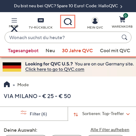
Du bist neu bei QVC? Spare 10 Euro! Code: HalloQVC
Zum
Hauptinhalt
springen
0
MENÜ
WARENKORB
TV-RÜCKBLICK
MEIN QVC
Wonach
suchst
Wenn
du
Tagesangebot
Neu
30 Jahre QVC
Cool mit QVC
Vorschläge
heute?
verfügbar
sind,
verwenden
Sie
Mode
die
VIA MILANO - € 25 - € 50
Pfeiltasten
nach
oben
Sortieren:
Top-Treffer
Filter
(6)
und
nach
Deine Auswahl:
Alle Filter aufheben
unten