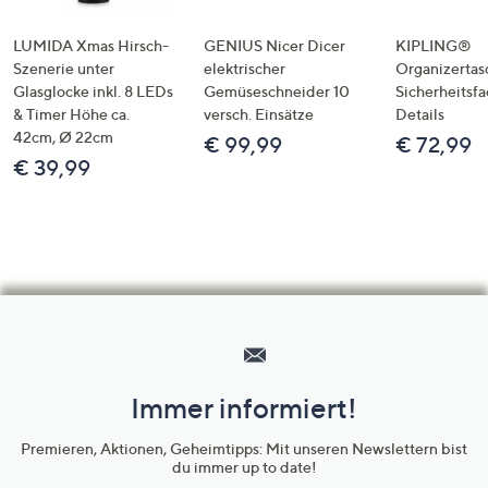
LUMIDA Xmas Hirsch-
GENIUS Nicer Dicer
KIPLING®
Szenerie unter
elektrischer
Organizertas
Glasglocke inkl. 8 LEDs
Gemüseschneider 10
Sicherheitsf
& Timer Höhe ca.
versch. Einsätze
Details
42cm, Ø 22cm
€ 99,99
€ 72,99
€ 39,99
Hilfeseiten,
Service
und
Immer informiert!
Unternehmensinformationen
Premieren, Aktionen, Geheimtipps: Mit unseren Newslettern bist
du immer up to date!