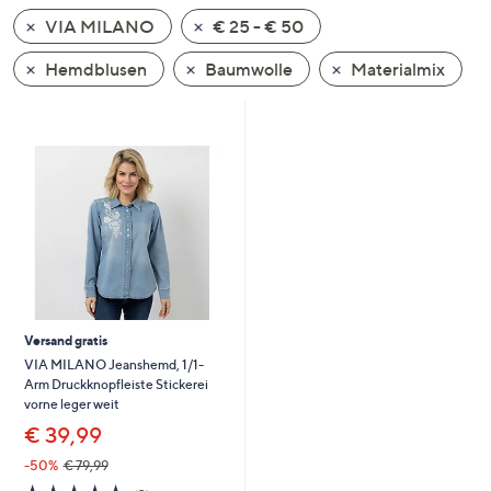
unten
VIA MILANO
€ 25 - € 50
oder
wischen
Hemdblusen
Baumwolle
Materialmix
Sie
auf
Touch-
Geräten
nach
links
bzw.
rechts,
um
diese
Versand gratis
anzuzeigen.
VIA MILANO Jeanshemd, 1/1-
Arm Druckknopfleiste Stickerei
vorne leger weit
€ 39,99
-50%
€ 79,99
4.7
3