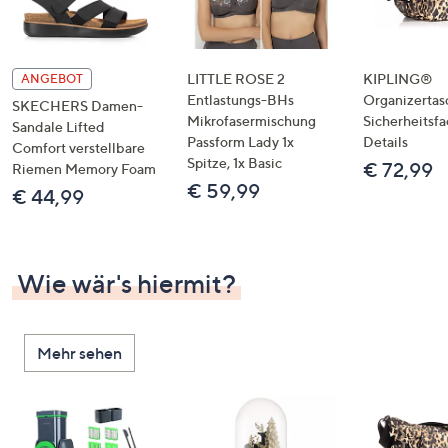
LITTLE ROSE 2
KIPLING®
ANGEBOT
Entlastungs-BHs
Organizertas
SKECHERS Damen-
Mikrofasermischung
Sicherheitsf
Sandale Lifted
Passform Lady 1x
Details
Comfort verstellbare
Spitze, 1x Basic
€ 72,99
Riemen Memory Foam
€ 59,99
€ 44,99
Wie wär's hiermit?
Mehr sehen