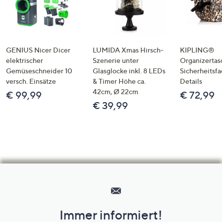
GENIUS Nicer Dicer
LUMIDA Xmas Hirsch-
KIPLING®
elektrischer
Szenerie unter
Organizertas
Gemüseschneider 10
Glasglocke inkl. 8 LEDs
Sicherheitsf
versch. Einsätze
& Timer Höhe ca.
Details
42cm, Ø 22cm
€ 99,99
€ 72,99
€ 39,99
Hilfeseiten,
Service
und
Immer informiert!
Unternehmensinformationen