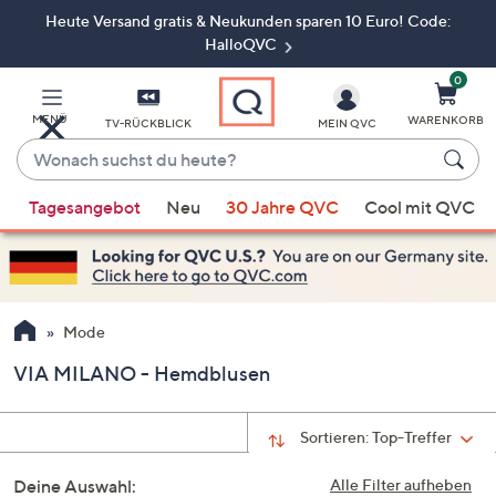
Heute Versand gratis & Neukunden sparen 10 Euro! Code:
Zum
Hauptinhalt
HalloQVC
springen
0
MENÜ
WARENKORB
TV-RÜCKBLICK
MEIN QVC
Wonach
suchst
Wenn
du
Tagesangebot
Neu
30 Jahre QVC
Cool mit QVC
Vorschläge
heute?
verfügbar
sind,
verwenden
Sie
Mode
die
VIA MILANO - Hemdblusen
Pfeiltasten
nach
oben
Sortieren:
Top-Treffer
und
Deine Auswahl:
nach
Alle Filter aufheben