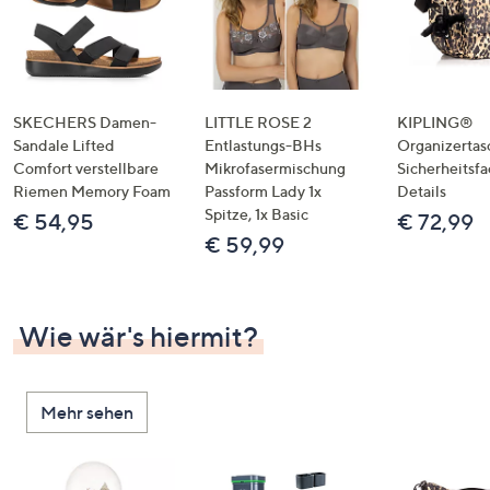
SKECHERS Damen-
LITTLE ROSE 2
KIPLING®
Sandale Lifted
Entlastungs-BHs
Organizertas
Comfort verstellbare
Mikrofasermischung
Sicherheitsf
Riemen Memory Foam
Passform Lady 1x
Details
Spitze, 1x Basic
€ 54,95
€ 72,99
€ 59,99
Wie wär's hiermit?
Mehr sehen