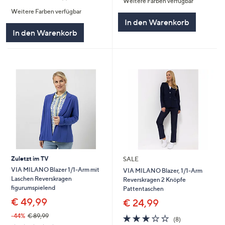
Weitere Farben verfügbar
5
von
Bewertungen
Weitere Farben verfügbar
5
In den Warenkorb
In den Warenkorb
Zuletzt im TV
SALE
VIA MILANO Blazer 1/1-Arm mit
VIA MILANO Blazer, 1/1-Arm
Laschen Reverskragen
Reverskragen 2 Knöpfe
figurumspielend
Pattentaschen
€ 49,99
€ 24,99
-44%
€ 89,99
3.1
8
(8)