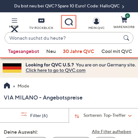
Du bist neu bei QVC? Spare 10 Euro! Code: HalloQVC
Zum
Hauptinhalt
springen
0
MENÜ
WARENKORB
TV-RÜCKBLICK
MEIN QVC
Wonach
suchst
Wenn
du
Tagesangebot
Neu
30 Jahre QVC
Cool mit QVC
Vorschläge
heute?
verfügbar
sind,
verwenden
Sie
Mode
die
VIA MILANO - Angebotspreise
Pfeiltasten
nach
oben
Sortieren:
Top-Treffer
Filter
(6)
und
nach
Deine Auswahl:
Alle Filter aufheben
unten