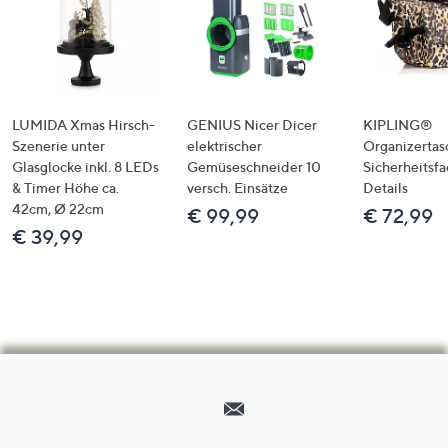
LUMIDA Xmas Hirsch-
GENIUS Nicer Dicer
KIPLING®
Szenerie unter
elektrischer
Organizertas
Glasglocke inkl. 8 LEDs
Gemüseschneider 10
Sicherheitsf
& Timer Höhe ca.
versch. Einsätze
Details
42cm, Ø 22cm
€ 99,99
€ 72,99
€ 39,99
Hilfeseiten,
Service
und