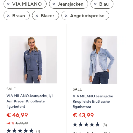
VIA MILANO
Jeansjacken
Blau
oder
wischen
Braun
Blazer
Angebotspreise
Sie
auf
Touch-
Geräten
nach
links
bzw.
rechts,
um
diese
SALE
SALE
anzuzeigen.
VIA MILANO Jeansjacke, 1/1-
VIA MILANO Jeansjacke
Arm Kragen Knopfleiste
Knopfleiste Bruttasche
figurbetont
figurbetont
€ 46,99
€ 43,99
4.8
8
-41%
€ 79,99
(8)
von
Bewertungen
5.0
1
(1)