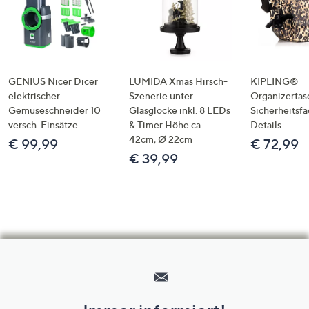
GENIUS Nicer Dicer
LUMIDA Xmas Hirsch-
KIPLING®
elektrischer
Szenerie unter
Organizertas
Gemüseschneider 10
Glasglocke inkl. 8 LEDs
Sicherheitsf
versch. Einsätze
& Timer Höhe ca.
Details
42cm, Ø 22cm
€ 99,99
€ 72,99
€ 39,99
Hilfeseiten,
Service
und