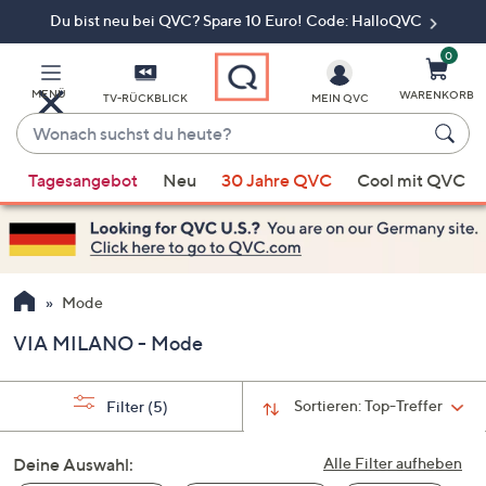
Du bist neu bei QVC? Spare 10 Euro! Code: HalloQVC
Zum
Hauptinhalt
springen
0
MENÜ
WARENKORB
TV-RÜCKBLICK
MEIN QVC
Wonach
suchst
Wenn
du
Tagesangebot
Neu
30 Jahre QVC
Cool mit QVC
Vorschläge
heute?
verfügbar
sind,
verwenden
Sie
Mode
die
VIA MILANO - Mode
Pfeiltasten
nach
oben
Sortieren:
Top-Treffer
Filter
(5)
und
nach
Deine Auswahl:
Alle Filter aufheben
unten