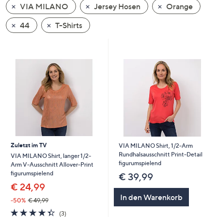
VIA MILANO
Jersey Hosen
Orange
oder
wischen
44
T-Shirts
Sie
auf
Touch-
Geräten
nach
links
bzw.
rechts,
um
diese
Zuletzt im TV
VIA MILANO Shirt, 1/2-Arm
anzuzeigen.
Rundhalsausschnitt Print-Detail
VIA MILANO Shirt, langer 1/2-
figurumspielend
Arm V-Ausschnitt Allover-Print
figurumspielend
€ 39,99
€ 24,99
In den Warenkorb
-50%
€ 49,99
4.3
3
(3)