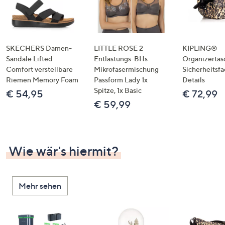
SKECHERS Damen-
LITTLE ROSE 2
KIPLING®
Sandale Lifted
Entlastungs-BHs
Organizertas
Comfort verstellbare
Mikrofasermischung
Sicherheitsf
Riemen Memory Foam
Passform Lady 1x
Details
Spitze, 1x Basic
€ 54,95
€ 72,99
€ 59,99
Wie wär's hiermit?
Mehr sehen