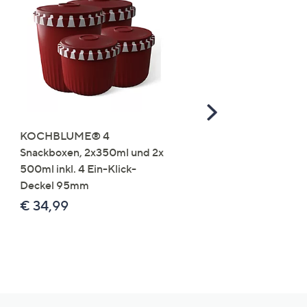
Scroll
Right
KOCHBLUME® 4
you:ly Pure Protein Limo
Snackboxen, 2x350ml und 2x
Lysin 575g für 25 Portio
500ml inkl. 4 Ein-Klick-
€ 49,99
Deckel 95mm
€ 86,94 /1 kg
€ 34,99