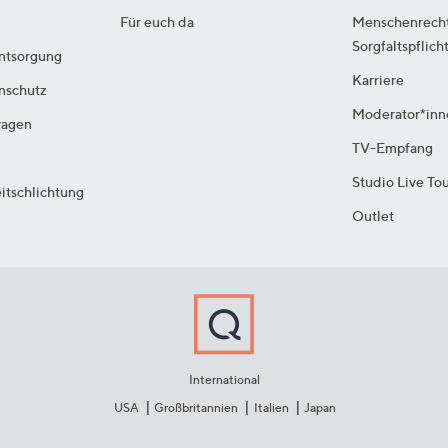
Für euch da
Menschenrech
Sorgfaltspflich
ntsorgung
Karriere
enschutz
Moderator*inn
ragen
TV-Empfang
Studio Live To
itschlichtung
Outlet
International
USA
Großbritannien
Italien
Japan