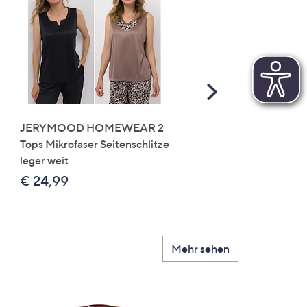
Scroll
Right
JERYMOOD HOMEWEAR 2
LITTLE ROSE 5 Maxislip
Tops Mikrofaser Seitenschlitze
Mikrofaser 3x Stickereide
leger weit
2x uni
€ 24,99
€ 49,99
Mehr sehen