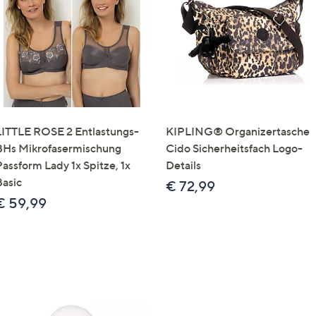
e
f
ouch-
eräten
ach
nks
zw.
chts,
LITTLE ROSE 2 Entlastungs-
KIPLING® Organizertasche
m
BHs Mikrofasermischung
Cido Sicherheitsfach Logo-
ese
Passform Lady 1x Spitze, 1x
Details
zuzeigen.
Basic
€ 72,99
€ 59,99