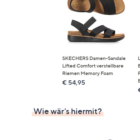
Si
au
T
G
n
li
b
re
SKECHERS Damen-Sandale
u
Lifted Comfort verstellbare
di
Riemen Memory Foam
an
€ 54,95
Wie wär's hiermit?