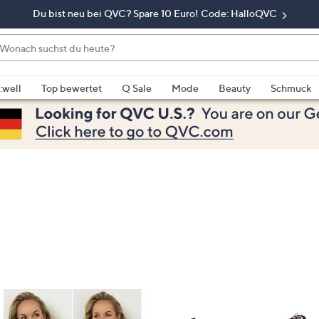
Du bist neu bei QVC? Spare 10 Euro! Code: HalloQVC
onach
chst
enn
u
rschläge
:well
Top bewertet
Q Sale
Mode
Beauty
Schmuck
eute?
rfügbar
nd,
erwenden
e
e
eiltasten
ach
ben
nd
ach
nten
der
ischen