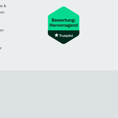
te &
ten
en
ur