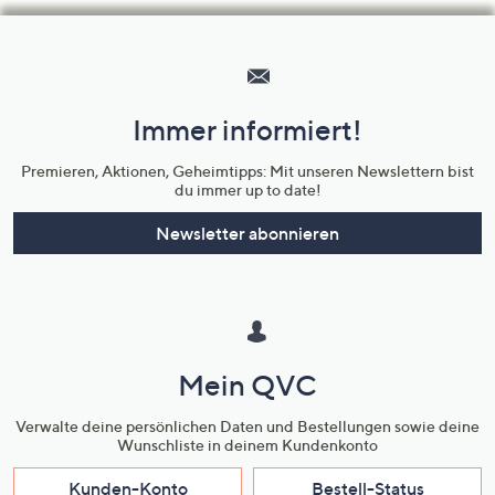
Hilfeseiten,
Service
und
Immer informiert!
Unternehmensinformationen
Premieren, Aktionen, Geheimtipps: Mit unseren Newslettern bist
du immer up to date!
Newsletter abonnieren
Mein QVC
Verwalte deine persönlichen Daten und Bestellungen sowie deine
Wunschliste in deinem Kundenkonto
Kunden-Konto
Bestell-Status