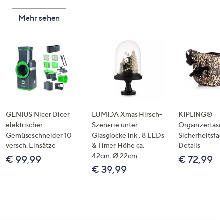
Mehr sehen
GENIUS Nicer Dicer
LUMIDA Xmas Hirsch-
KIPLING®
elektrischer
Szenerie unter
Organizertas
Gemüseschneider 10
Glasglocke inkl. 8 LEDs
Sicherheitsf
versch. Einsätze
& Timer Höhe ca.
Details
42cm, Ø 22cm
€ 99,99
€ 72,99
€ 39,99