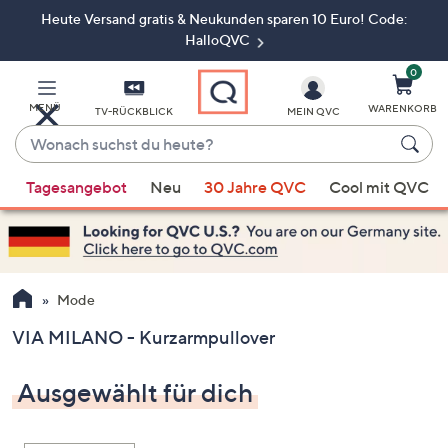
Heute Versand gratis & Neukunden sparen 10 Euro! Code:
Zum
Hauptinhalt
HalloQVC
springen
0
MENÜ
WARENKORB
TV-RÜCKBLICK
MEIN QVC
Wonach
suchst
Wenn
du
Tagesangebot
Neu
30 Jahre QVC
Cool mit QVC
Vorschläge
heute?
verfügbar
sind,
verwenden
Sie
Mode
die
VIA MILANO - Kurzarmpullover
Pfeiltasten
nach
Ausgewählt für dich
oben
und
nach