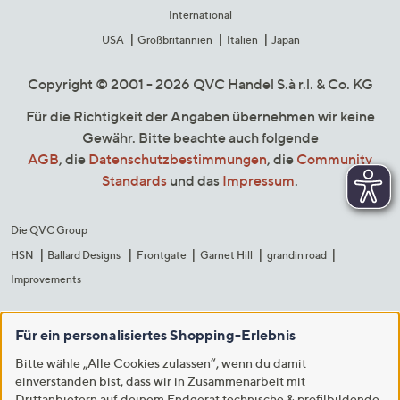
International
USA
Großbritannien
Italien
Japan
Copyright © 2001 - 2026 QVC Handel S.à r.l. & Co. KG
Für die Richtigkeit der Angaben übernehmen wir keine
Gewähr. Bitte beachte auch folgende
AGB
, die
Datenschutzbestimmungen
, die
Community
Standards
und das
Impressum
.
Die QVC Group
HSN
Ballard Designs
Frontgate
Garnet Hill
grandin road
Improvements
Für ein personalisiertes Shopping-Erlebnis
Bitte wähle „Alle Cookies zulassen“, wenn du damit
einverstanden bist, dass wir in Zusammenarbeit mit
Drittanbietern auf deinem Endgerät technische & profilbildende