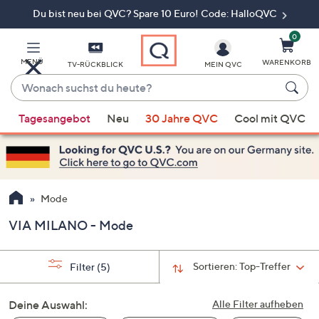
Du bist neu bei QVC? Spare 10 Euro! Code: HalloQVC
Zum
Hauptinhalt
springen
0
MENÜ
WARENKORB
TV-RÜCKBLICK
MEIN QVC
Wonach
suchst
Wenn
du
Tagesangebot
Neu
30 Jahre QVC
Cool mit QVC
Vorschläge
heute?
verfügbar
sind,
verwenden
Sie
Mode
die
VIA MILANO - Mode
Pfeiltasten
nach
oben
Sortieren:
Top-Treffer
Filter
(5)
und
nach
Deine Auswahl:
Alle Filter aufheben
unten