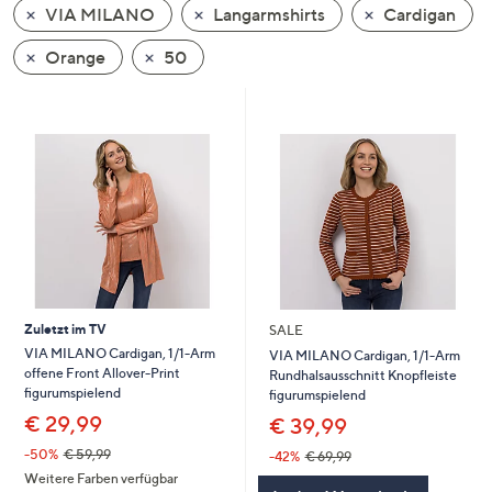
VIA MILANO
Langarmshirts
Cardigan
oder
wischen
Orange
50
Sie
auf
Touch-
Geräten
nach
links
bzw.
rechts,
um
diese
Zuletzt im TV
SALE
anzuzeigen.
VIA MILANO Cardigan, 1/1-Arm
VIA MILANO Cardigan, 1/1-Arm
offene Front Allover-Print
Rundhalsausschnitt Knopfleiste
figurumspielend
figurumspielend
€ 29,99
€ 39,99
-50%
€ 59,99
-42%
€ 69,99
Weitere Farben verfügbar