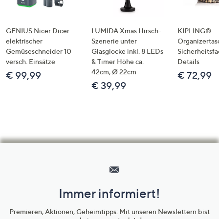
GENIUS Nicer Dicer
LUMIDA Xmas Hirsch-
KIPLING®
elektrischer
Szenerie unter
Organizertas
Gemüseschneider 10
Glasglocke inkl. 8 LEDs
Sicherheitsf
versch. Einsätze
& Timer Höhe ca.
Details
42cm, Ø 22cm
€ 99,99
€ 72,99
€ 39,99
Hilfeseiten,
Service
und
Immer informiert!
Unternehmensinformationen
Premieren, Aktionen, Geheimtipps: Mit unseren Newslettern bist