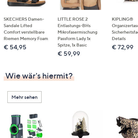
SKECHERS Damen-
LITTLE ROSE 2
KIPLING®
Sandale Lifted
Entlastungs-BHs
Organizertas
Comfort verstellbare
Mikrofasermischung
Sicherheitsf
Riemen Memory Foam
Passform Lady 1x
Details
Spitze, 1x Basic
€ 54,95
€ 72,99
€ 59,99
Wie wär's hiermit?
Mehr sehen