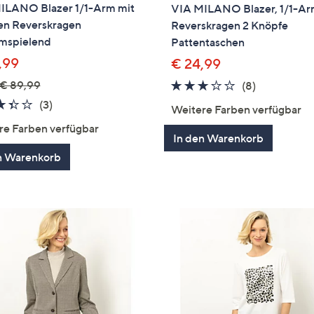
ILANO Blazer 1/1-Arm mit
VIA MILANO Blazer, 1/1-A
en Reverskragen
Reverskragen 2 Knöpfe
umspielend
Pattentaschen
,99
€ 24,99
€ 89,99
3.1
8
(8)
von
Bewertung
3.3
3
(3)
Weitere Farben verfügbar
5
von
Bewertungen
re Farben verfügbar
5
In den Warenkorb
n Warenkorb