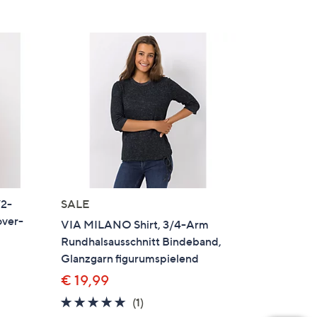
/2-
SALE
over-
VIA MILANO Shirt, 3/4-Arm
Rundhalsausschnitt Bindeband,
Glanzgarn figurumspielend
€ 19,99
en
5.0
1
(1)