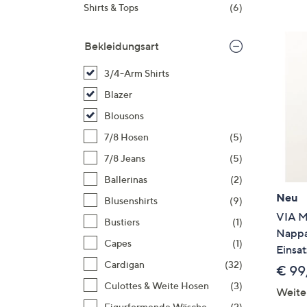
Si
Shirts & Tops
(6)
au
T
Bekleidungsart
G
n
3/4-Arm Shirts
li
Blazer
b
Blousons
re
7/8 Hosen
(5)
u
di
7/8 Jeans
(5)
an
Ballerinas
(2)
Neu
Blusenshirts
(9)
VIA M
Bustiers
(1)
Nappa
Capes
(1)
Einsat
Cardigan
(32)
€ 99
Culottes & Weite Hosen
(3)
Weite
Figurformende Wäsche
(2)