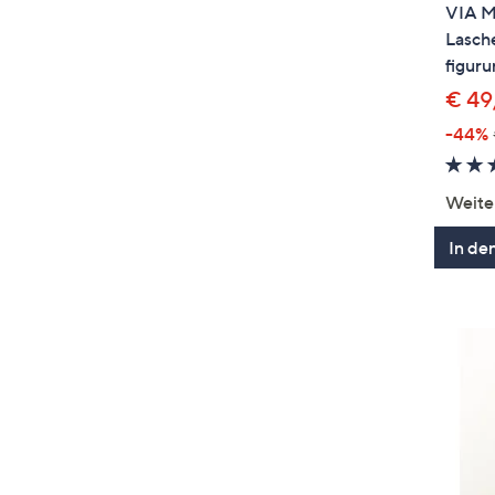
VIA M
Lasch
figur
€ 49
-44%
Weite
In de