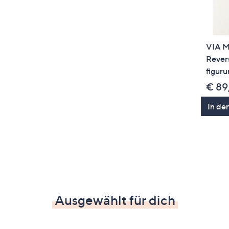
VIA M
Rever
figur
€ 89
In de
Ausgewählt für dich