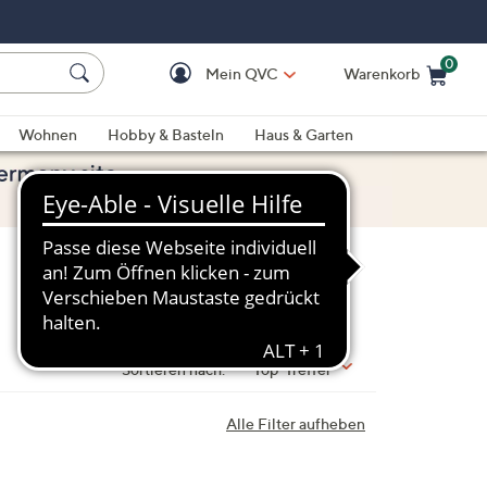
0
Mein QVC
Warenkorb
Einkaufswagen ist le
Wohnen
Hobby & Basteln
Haus & Garten
Sortieren nach:
Top-Treffer
Alle Filter aufheben