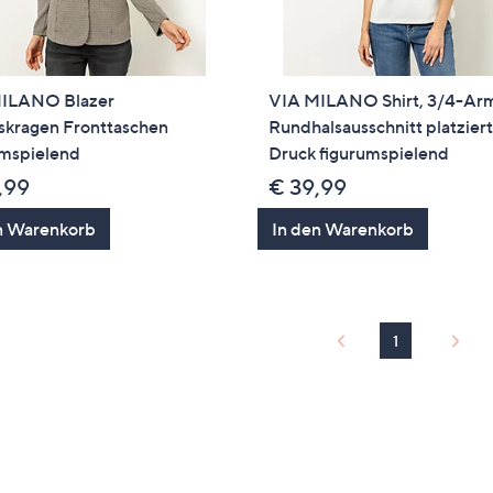
ILANO Blazer
VIA MILANO Shirt, 3/4-Ar
skragen Fronttaschen
Rundhalsausschnitt platzier
umspielend
Druck figurumspielend
,99
€ 39,99
n Warenkorb
In den Warenkorb
1