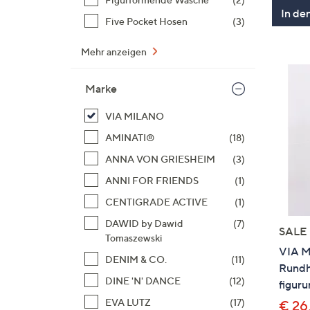
In de
Five Pocket Hosen
(3)
Mehr anzeigen
Marke
VIA MILANO
AMINATI®
(18)
ANNA VON GRIESHEIM
(3)
ANNI FOR FRIENDS
(1)
CENTIGRADE ACTIVE
(1)
DAWID by Dawid
(7)
SALE
Tomaszewski
VIA M
DENIM & CO.
(11)
Rundh
DINE 'N' DANCE
(12)
figur
EVA LUTZ
(17)
€ 26