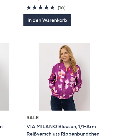
4.7
16
(16)
von
Bewertungen
en
In den Warenkorb
5
SALE
rm
VIA MILANO Blouson, 1/1-Arm
Reißverschluss Rippenbündchen