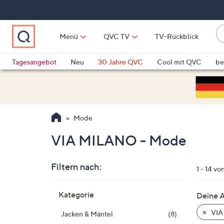
Zum
Hauptinhalt
springen
W
Menü
QVC TV
TV-Rückblick
su
W
d
Vo
Tagesangebot
Neu
30 Jahre QVC
Cool mit QVC
be
h
ve
QLINARISCH
Technik
si
v
Si
Mode
di
Pf
VIA MILANO - Mode
n
o
Filtern nach:
u
1 - 14 vo
n
Zur
u
Kategorie
Deine 
Produktliste
o
springen
VIA
Jacken & Mäntel
(8)
w