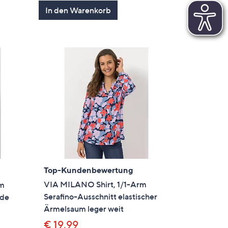
von
Bewertungen
In den Warenkorb
5
Top-Kundenbewertung
VIA MILANO Shirt, 1/1-Arm
rm
Serafino-Ausschnitt elastischer
nde
Ärmelsaum leger weit
€ 19,99