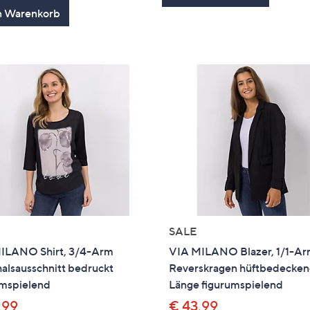
n Warenkorb
SALE
ILANO Shirt, 3/4-Arm
VIA MILANO Blazer, 1/1-A
alsausschnitt bedruckt
Reverskragen hüftbedecke
umspielend
Länge figurumspielend
,99
€ 43,99