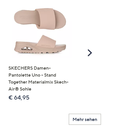
Scroll
Right
SKECHERS Damen-
JERYMOOD HOMEWEA
Pantolette Uno - Stand
Tops Mikrofaser Seitensc
Together Materialmix Skech-
leger weit
Air® Sohle
€ 24,99
€ 64,95
Mehr sehen