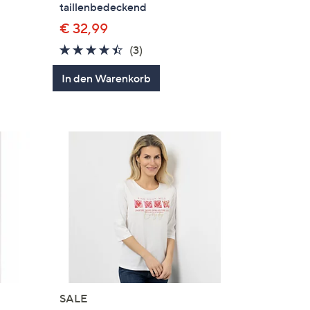
taillenbedeckend
€ 32,99
4.3
3
(3)
en
von
Bewertungen
In den Warenkorb
5
SALE