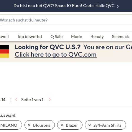
Du bist neu bei QVC? Spare 10 Euro! Code: HalloQVC
onach
chst
enn
u
rschläge
:well
Top bewertet
Q Sale
Mode
Beauty
Schmuck
eute?
rfügbar
nd,
erwenden
e
e
eiltasten
ach
ben
nd
n 14
|
Seite 1 von 1
ach
nten
Auswahl:
der
 MILANO
Blousons
Blazer
3/4-Arm Shirts
ischen