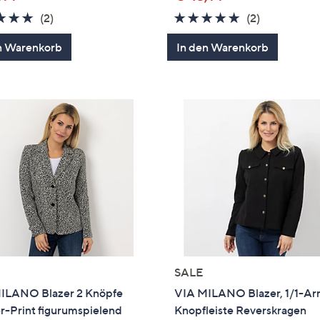
5.0
2
5.0
2
(2)
(2)
von
Bewertungen
von
Bewertung
n Warenkorb
In den Warenkorb
5
5
SALE
ILANO Blazer 2 Knöpfe
VIA MILANO Blazer, 1/1-A
r-Print figurumspielend
Knopfleiste Reverskragen