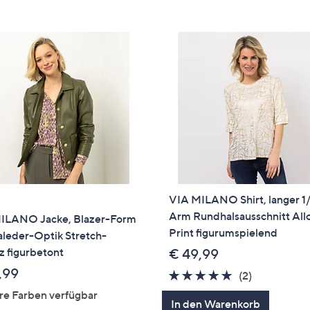
e
f
ouch-
eräten
ach
nks
zw.
chts,
m
ese
zuzeigen.
VIA MILANO Shirt, langer 1
Arm Rundhalsausschnitt All
ILANO Jacke, Blazer-Form
Print figurumspielend
leder-Optik Stretch-
z figurbetont
€ 49,99
,99
5.0
2
(2)
von
Bewertung
re Farben verfügbar
In den Warenkorb
5