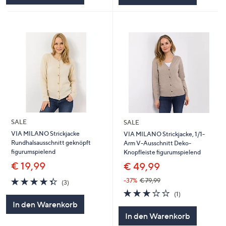
SALE
SALE
VIA MILANO Strickjacke
VIA MILANO Strickjacke, 1/1-
Rundhalsausschnitt geknöpft
Arm V-Ausschnitt Deko-
figurumspielend
Knopfleiste figurumspielend
€ 19,99
€ 49,99
4.3
3
-37%
€ 79,99
(3)
von
Bewertungen
3.0
1
(1)
5
von
Bewertungen
In den Warenkorb
5
In den Warenkorb