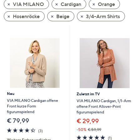
VIA MILANO
Cardigan
Orange
oder
wischen
Hosenröcke
Beige
3/4-Arm Shirts
Sie
auf
Touch-
Geräten
nach
links
bzw.
rechts,
um
diese
Neu
Zuletzt im TV
anzuzeigen.
VIA MILANO Cardigan offene
VIA MILANO Cardigan, 1/1-Arm
Front kurze Form
offene Front Allover-Print
figurumspielend
figurumspielend
€ 79,99
€ 29,99
4.3
3
-50%
€ 59,99
(3)
von
Bewertungen
5.0
1
(1)
Weitere Farben verfügbar