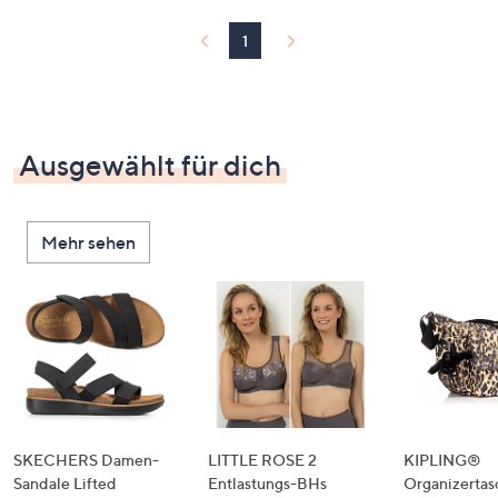
1
Ausgewählt für dich
Mehr sehen
SKECHERS Damen-
LITTLE ROSE 2
KIPLING®
Sandale Lifted
Entlastungs-BHs
Organizertas