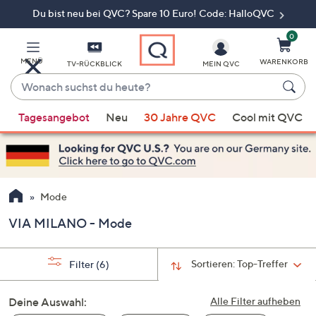
Du bist neu bei QVC? Spare 10 Euro! Code: HalloQVC
Zum
Hauptinhalt
springen
0
MENÜ
WARENKORB
TV-RÜCKBLICK
MEIN QVC
Wonach
suchst
Wenn
du
Tagesangebot
Neu
30 Jahre QVC
Cool mit QVC
Vorschläge
heute?
verfügbar
sind,
verwenden
Sie
Mode
die
VIA MILANO - Mode
Pfeiltasten
nach
oben
Sortieren:
Top-Treffer
Filter
(6)
und
nach
Deine Auswahl:
Alle Filter aufheben
unten