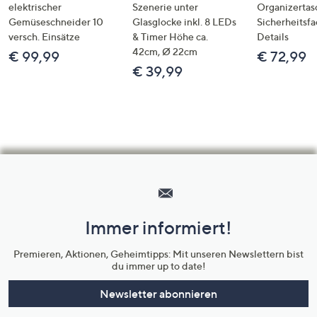
elektrischer
Szenerie unter
Organizertas
Gemüseschneider 10
Glasglocke inkl. 8 LEDs
Sicherheitsf
versch. Einsätze
& Timer Höhe ca.
Details
42cm, Ø 22cm
€ 99,99
€ 72,99
€ 39,99
Hilfeseiten,
Service
und
Immer informiert!
Unternehmensinformationen
Premieren, Aktionen, Geheimtipps: Mit unseren Newslettern bist
du immer up to date!
Newsletter abonnieren