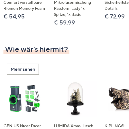
Comfort verstellbare
Mikrofasermischung
Sicherheitsf
Riemen Memory Foam
Passform Lady 1x
Details
Spitze, 1x Basic
€ 54,95
€ 72,99
€ 59,99
Wie wär's hiermit?
Mehr sehen
GENIUS Nicer Dicer
LUMIDA Xmas Hirsch-
KIPLING®