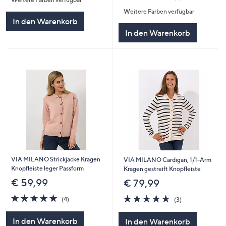
5
von
Bewertungen
Weitere Farben verfügbar
5
In den Warenkorb
In den Warenkorb
VIA MILANO Strickjacke Kragen
VIA MILANO Cardigan, 1/1-Arm
Knopfleiste leger Passform
Kragen gestreift Knopfleiste
€ 59,99
€ 79,99
5.0
4
4.7
3
(4)
(3)
von
Bewertungen
von
Bewertungen
5
5
In den Warenkorb
In den Warenkorb