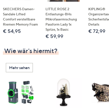
SKECHERS Damen-
LITTLE ROSE 2
KIPLING®
Sandale Lifted
Entlastungs-BHs
Organizertas
Comfort verstellbare
Mikrofasermischung
Sicherheitsf
Riemen Memory Foam
Passform Lady 1x
Details
Spitze, 1x Basic
€ 54,95
€ 72,99
€ 59,99
Wie wär's hiermit?
Mehr sehen