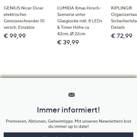
GENIUS Nicer Dicer
LUMIDA Xmas Hirsch-
KIPLING®
elektrischer
Szenerie unter
Organizertas
Gemüseschneider 10
Glasglocke inkl. 8 LEDs
Sicherheitsf
versch. Einsätze
& Timer Höhe ca.
Details
42cm, Ø 22cm
€ 99,99
€ 72,99
€ 39,99
Hilfeseiten,
Service
und
Immer informiert!
Unternehmensinformationen
Premieren, Aktionen, Geheimtipps: Mit unseren Newslettern bist
du immer up to date!