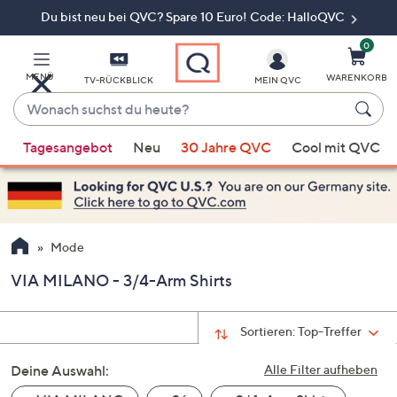
Du bist neu bei QVC? Spare 10 Euro! Code: HalloQVC
Zum
Hauptinhalt
springen
0
MENÜ
WARENKORB
TV-RÜCKBLICK
MEIN QVC
Wonach
suchst
Wenn
du
Tagesangebot
Neu
30 Jahre QVC
Cool mit QVC
Vorschläge
heute?
verfügbar
sind,
verwenden
Sie
Mode
die
VIA MILANO - 3/4-Arm Shirts
Pfeiltasten
nach
oben
Sortieren:
Top-Treffer
und
Deine Auswahl:
nach
Alle Filter aufheben
unten