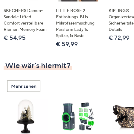
SKECHERS Damen-
LITTLE ROSE 2
KIPLING®
Sandale Lifted
Entlastungs-BHs
Organizertas
Comfort verstellbare
Mikrofasermischung
Sicherheitsf
Riemen Memory Foam
Passform Lady 1x
Details
Spitze, 1x Basic
€ 54,95
€ 72,99
€ 59,99
Wie wär's hiermit?
Mehr sehen