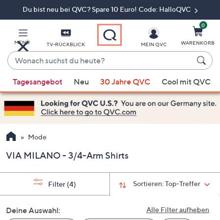
Du bist neu bei QVC? Spare 10 Euro! Code: HalloQVC
Zum
Hauptinhalt
springen
0
MENÜ
WARENKORB
TV-RÜCKBLICK
MEIN QVC
Wonach
suchst
Wenn
du
Tagesangebot
Neu
30 Jahre QVC
Cool mit QVC
Vorschläge
heute?
verfügbar
sind,
verwenden
Sie
Mode
die
VIA MILANO - 3/4-Arm Shirts
Pfeiltasten
nach
oben
Sortieren:
Top-Treffer
Filter
(4)
und
nach
Deine Auswahl:
Alle Filter aufheben
unten