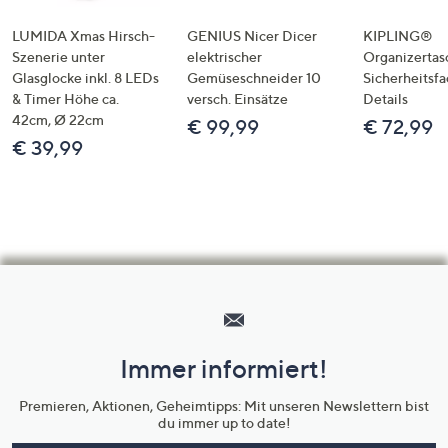
LUMIDA Xmas Hirsch-
GENIUS Nicer Dicer
KIPLING®
Szenerie unter
elektrischer
Organizertas
Glasglocke inkl. 8 LEDs
Gemüseschneider 10
Sicherheitsf
& Timer Höhe ca.
versch. Einsätze
Details
42cm, Ø 22cm
€ 99,99
€ 72,99
€ 39,99
Hilfeseiten,
Service
und
Immer informiert!
Unternehmensinformationen
Premieren, Aktionen, Geheimtipps: Mit unseren Newslettern bist
du immer up to date!