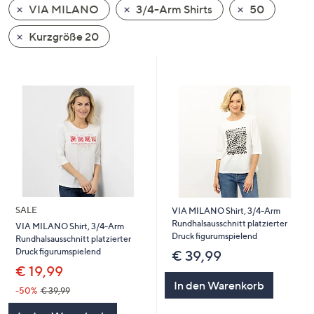
VIA MILANO
3/4-Arm Shirts
50
oder
wischen
Kurzgröße 20
Sie
auf
Touch-
Geräten
nach
links
bzw.
rechts,
um
diese
SALE
VIA MILANO Shirt, 3/4-Arm
anzuzeigen.
Rundhalsausschnitt platzierter
VIA MILANO Shirt, 3/4-Arm
Druck figurumspielend
Rundhalsausschnitt platzierter
Druck figurumspielend
€ 39,99
€ 19,99
In den Warenkorb
-50%
€ 39,99