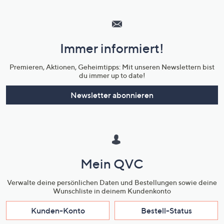
Hilfeseiten,
Service
und
Immer informiert!
Unternehmensinformationen
Premieren, Aktionen, Geheimtipps: Mit unseren Newslettern bist
du immer up to date!
Newsletter abonnieren
Mein QVC
Verwalte deine persönlichen Daten und Bestellungen sowie deine
Wunschliste in deinem Kundenkonto
Kunden-Konto
Bestell-Status