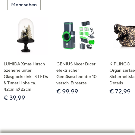
Mehr sehen
LUMIDA Xmas Hirsch-
GENIUS Nicer Dicer
KIPLING®
Szenerie unter
elektrischer
Organizertas
Glasglocke inkl. 8 LEDs
Gemüseschneider 10
Sicherheitsf
& Timer Höhe ca.
versch. Einsätze
Details
42cm, Ø 22cm
€ 99,99
€ 72,99
€ 39,99