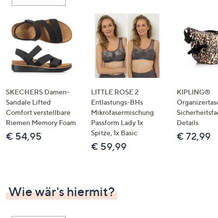
oder
wischen
Sie
auf
Touch-
Geräten
nach
links
SKECHERS Damen-
LITTLE ROSE 2
KIPLING®
bzw.
Sandale Lifted
Entlastungs-BHs
Organizertas
Comfort verstellbare
Mikrofasermischung
Sicherheitsf
rechts,
Riemen Memory Foam
Passform Lady 1x
Details
um
Spitze, 1x Basic
€ 54,95
€ 72,99
diese
€ 59,99
anzuzeigen.
Wie wär's hiermit?