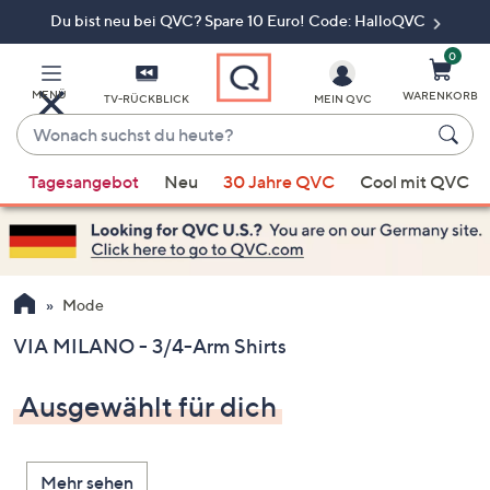
Du bist neu bei QVC? Spare 10 Euro! Code: HalloQVC
Zum
Hauptinhalt
springen
0
MENÜ
WARENKORB
TV-RÜCKBLICK
MEIN QVC
Wonach
suchst
Wenn
du
Tagesangebot
Neu
30 Jahre QVC
Cool mit QVC
Vorschläge
heute?
verfügbar
sind,
verwenden
Sie
Mode
die
VIA MILANO - 3/4-Arm Shirts
Pfeiltasten
nach
Ausgewählt für dich
oben
und
nach
Mehr sehen
unten