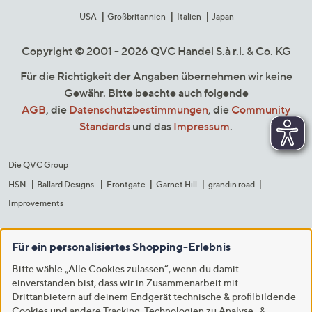
USA
Großbritannien
Italien
Japan
Copyright © 2001 - 2026 QVC Handel S.à r.l. & Co. KG
Für die Richtigkeit der Angaben übernehmen wir keine
Gewähr. Bitte beachte auch folgende
AGB
, die
Datenschutzbestimmungen
, die
Community
Standards
und das
Impressum
.
Die QVC Group
HSN
Ballard Designs
Frontgate
Garnet Hill
grandin road
Improvements
Für ein personalisiertes Shopping-Erlebnis
Bitte wähle „Alle Cookies zulassen“, wenn du damit
einverstanden bist, dass wir in Zusammenarbeit mit
Drittanbietern auf deinem Endgerät technische & profilbildende
Cookies und andere Tracking-Technologien zu Analyse- &