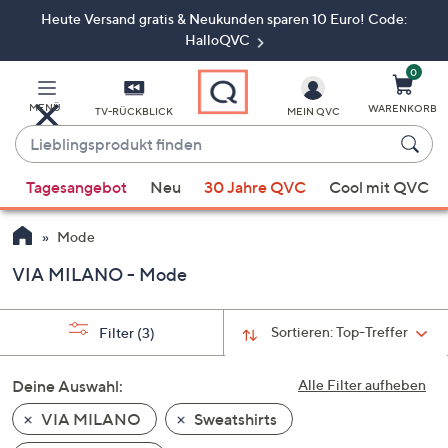
Heute Versand gratis & Neukunden sparen 10 Euro! Code:
Zum
Hauptinhalt
HalloQVC
springen
0
MENÜ
WARENKORB
TV-RÜCKBLICK
MEIN QVC
Lieblingsprodukt
finden
Wenn
Tagesangebot
Neu
30 Jahre QVC
Cool mit QVC
Vorschläge
verfügbar
Mode
sind,
verwenden
VIA MILANO - Mode
Sie
die
Sortieren:
Top-Treffer
Filter
(3)
Pfeiltasten
nach
Deine Auswahl:
Alle Filter aufheben
oben
und
VIA MILANO
Sweatshirts
nach