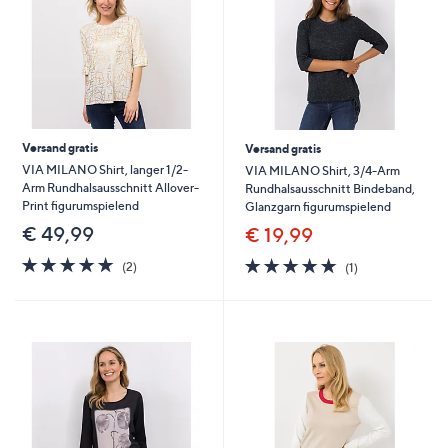
Versand gratis
Versand gratis
VIA MILANO Shirt, langer 1/2-
VIA MILANO Shirt, 3/4-Arm
Arm Rundhalsausschnitt Allover-
Rundhalsausschnitt Bindeband,
Print figurumspielend
Glanzgarn figurumspielend
€ 49,99
€ 19,99
5.0
2
5.0
1
(2)
(1)
von
Bewertungen
von
Bewertungen
5
5