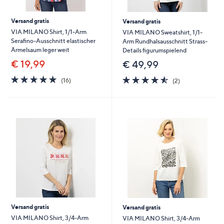
Versand gratis
Versand gratis
VIA MILANO Shirt, 1/1-Arm
VIA MILANO Sweatshirt, 1/1-
Serafino-Ausschnitt elastischer
Arm Rundhalsausschnitt Strass-
Ärmelsaum leger weit
Details figurumspielend
€ 19,99
€ 49,99
4.7
16
4.5
2
(16)
(2)
von
Bewertungen
von
Bewertungen
5
5
Versand gratis
Versand gratis
VIA MILANO Shirt, 3/4-Arm
VIA MILANO Shirt, 3/4-Arm