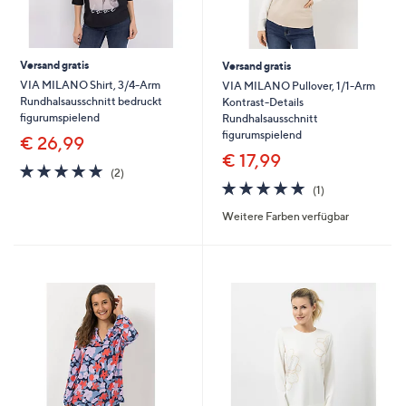
Versand gratis
Versand gratis
VIA MILANO Shirt, 3/4-Arm
VIA MILANO Pullover, 1/1-Arm
Rundhalsausschnitt bedruckt
Kontrast-Details
figurumspielend
Rundhalsausschnitt
figurumspielend
€ 26,99
€ 17,99
5.0
2
(2)
von
Bewertungen
5.0
1
(1)
5
von
Bewertungen
Weitere Farben verfügbar
5