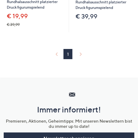
Rundhalsausschnitt platzierter
Rundhalsausschnitt platzierter
Druck figurumspielend
Druck figurumspielend
€ 19,99
€ 39,99
€ 39,99
1
Hilfeseiten,
Service
und
Immer informiert!
Unternehmensinformationen
Premieren, Aktionen, Geheimtipps: Mit unseren Newslettern bist
du immer up to date!