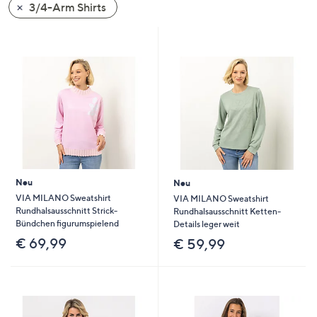
3/4-Arm Shirts
unten
oder
wischen
Sie
auf
Touch-
Geräten
nach
links
bzw.
rechts,
Neu
Neu
um
VIA MILANO Sweatshirt
VIA MILANO Sweatshirt
Rundhalsausschnitt Strick-
Rundhalsausschnitt Ketten-
diese
Bündchen figurumspielend
Details leger weit
anzuzeigen.
€ 69,99
€ 59,99