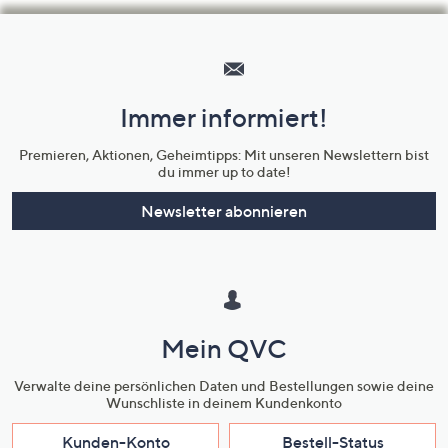
Hilfeseiten,
Service
und
Immer informiert!
Unternehmensinformationen
Premieren, Aktionen, Geheimtipps: Mit unseren Newslettern bist
du immer up to date!
Newsletter abonnieren
Mein QVC
Verwalte deine persönlichen Daten und Bestellungen sowie deine
Wunschliste in deinem Kundenkonto
Kunden-Konto
Bestell-Status