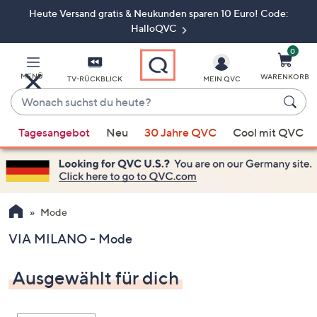
Heute Versand gratis & Neukunden sparen 10 Euro! Code:
Zum
Hauptinhalt
HalloQVC
springen
0
MENÜ
WARENKORB
TV-RÜCKBLICK
MEIN QVC
Wonach
suchst
Wenn
du
Tagesangebot
Neu
30 Jahre QVC
Cool mit QVC
Vorschläge
heute?
verfügbar
sind,
verwenden
Sie
Mode
die
VIA MILANO - Mode
Pfeiltasten
nach
Ausgewählt für dich
oben
und
nach