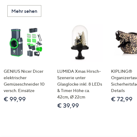
Mehr sehen
GENIUS Nicer Dicer
LUMIDA Xmas Hirsch-
KIPLING®
elektrischer
Szenerie unter
Organizertas
Gemüseschneider 10
Glasglocke inkl. 8 LEDs
Sicherheitsf
versch. Einsätze
& Timer Höhe ca.
Details
42cm, Ø 22cm
€ 99,99
€ 72,99
€ 39,99