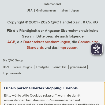
International
USA
Großbritannien
Italien
Japan
Copyright © 2001 - 2026 QVC Handel S.à r.l. & Co. KG
Für die Richtigkeit der Angaben übernehmen wir keine
Gewähr. Bitte beachte auch folgende
AGB
, die
Datenschutzbestimmungen
, die
Community
Standards
und das
Impressum
.
Die QVC Group
HSN
Ballard Designs
Frontgate
Garnet Hill
grandin road
Improvements
Für ein personalisiertes Shopping-Erlebnis
Bitte wähle „Alle Cookies zulassen“, wenn du damit
einverstanden bist, dass wir in Zusammenarbeit mit
Drittanbietern auf deinem Endgerät technische & profilbildende