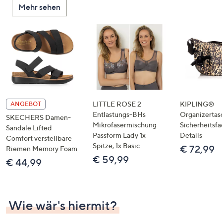
Mehr sehen
unten
oder
wischen
Sie
auf
Touch-
Geräten
nach
links
LITTLE ROSE 2
KIPLING®
ANGEBOT
bzw.
Entlastungs-BHs
Organizertas
SKECHERS Damen-
Mikrofasermischung
Sicherheitsf
rechts,
Sandale Lifted
Passform Lady 1x
Details
um
Comfort verstellbare
Spitze, 1x Basic
€ 72,99
Riemen Memory Foam
diese
€ 59,99
€ 44,99
anzuzeigen.
Wie wär's hiermit?