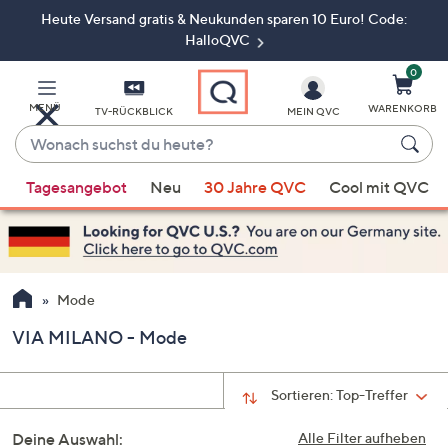
Heute Versand gratis & Neukunden sparen 10 Euro! Code:
Zum
Hauptinhalt
HalloQVC
springen
0
MENÜ
WARENKORB
TV-RÜCKBLICK
MEIN QVC
Wonach
suchst
Wenn
du
Tagesangebot
Neu
30 Jahre QVC
Cool mit QVC
Vorschläge
heute?
verfügbar
sind,
verwenden
Sie
Mode
die
VIA MILANO - Mode
Pfeiltasten
nach
oben
Sortieren:
Top-Treffer
und
Deine Auswahl:
nach
Alle Filter aufheben