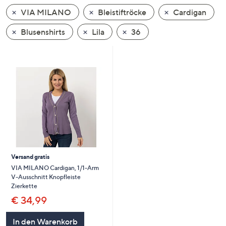
unten
VIA MILANO
Bleistiftröcke
Cardigan
oder
wischen
Blusenshirts
Lila
36
Sie
auf
Touch-
Geräten
nach
links
bzw.
rechts,
um
diese
Versand gratis
anzuzeigen.
VIA MILANO Cardigan, 1/1-Arm
V-Ausschnitt Knopfleiste
Zierkette
€ 34,99
In den Warenkorb