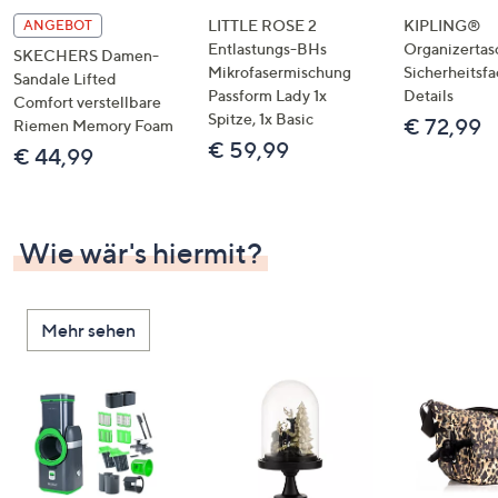
LITTLE ROSE 2
KIPLING®
ANGEBOT
Entlastungs-BHs
Organizertas
SKECHERS Damen-
Mikrofasermischung
Sicherheitsf
Sandale Lifted
Passform Lady 1x
Details
Comfort verstellbare
Spitze, 1x Basic
€ 72,99
Riemen Memory Foam
€ 59,99
€ 44,99
Wie wär's hiermit?
Mehr sehen