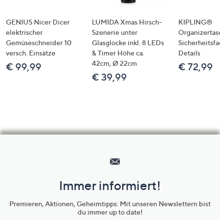
GENIUS Nicer Dicer
LUMIDA Xmas Hirsch-
KIPLING®
elektrischer
Szenerie unter
Organizertas
Gemüseschneider 10
Glasglocke inkl. 8 LEDs
Sicherheitsf
versch. Einsätze
& Timer Höhe ca.
Details
42cm, Ø 22cm
€ 99,99
€ 72,99
€ 39,99
Hilfeseiten,
Service
und
Immer informiert!
Unternehmensinformationen
Premieren, Aktionen, Geheimtipps: Mit unseren Newslettern bist
du immer up to date!