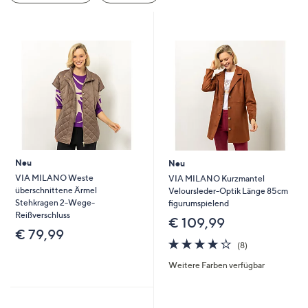
oder
wischen
Sie
auf
Touch-
Geräten
nach
links
bzw.
rechts,
Neu
Neu
um
VIA MILANO Weste
VIA MILANO Kurzmantel
überschnittene Ärmel
Veloursleder-Optik Länge 85cm
diese
Stehkragen 2-Wege-
figurumspielend
anzuzeigen.
Reißverschluss
€ 109,99
€ 79,99
4.2
8
(8)
von
Bewertungen
Weitere Farben verfügbar
5