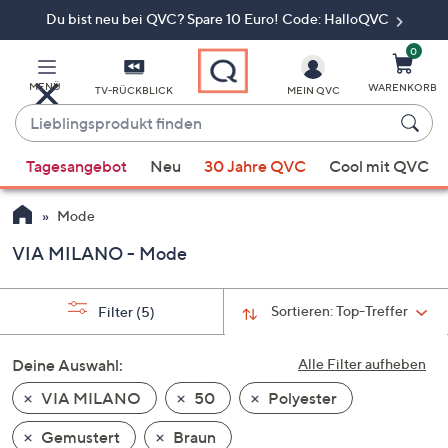
Du bist neu bei QVC? Spare 10 Euro! Code: HalloQVC
Zum
Hauptinhalt
springen
0
MENÜ
WARENKORB
TV-RÜCKBLICK
MEIN QVC
Lieblingsprodukt
finden
Wenn
Tagesangebot
Neu
30 Jahre QVC
Cool mit QVC
Vorschläge
verfügbar
Mode
sind,
verwenden
VIA MILANO - Mode
Sie
die
Sortieren:
Top-Treffer
Filter
(5)
Pfeiltasten
nach
Deine Auswahl:
Alle Filter aufheben
oben
und
VIA MILANO
50
Polyester
nach
Gemustert
Braun
unten