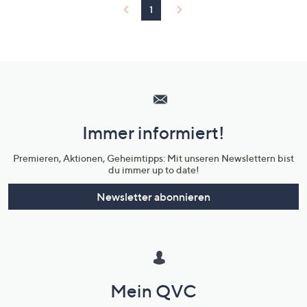
1
Hilfeseiten,
Service
und
Immer informiert!
Unternehmensinformationen
Premieren, Aktionen, Geheimtipps: Mit unseren Newslettern bist
du immer up to date!
Newsletter abonnieren
Mein QVC