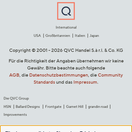
International
USA
Großbritannien
Italien
Japan
Copyright © 2001 - 2026 QVC Handel S.à r.l. & Co. KG
Für die Richtigkeit der Angaben übernehmen wir keine
Gewähr. Bitte beachte auch folgende
AGB
, die
Datenschutzbestimmungen
, die
Community
Standards
und das
Impressum
.
Die QVC Group
HSN
Ballard Designs
Frontgate
Garnet Hill
grandin road
Improvements