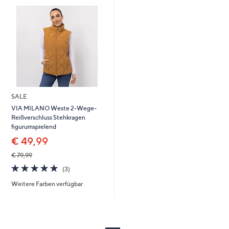
SALE
VIA MILANO Weste 2-Wege-
Reißverschluss Stehkragen
figurumspielend
€ 49,99
€ 79,99
5.0
3
(3)
von
Bewertungen
Weitere Farben verfügbar
5