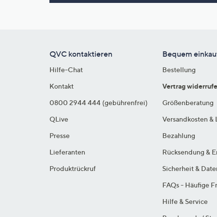
Si
au
T
G
n
QVC kontaktieren
Bequem einkau
li
Hilfe-Chat
Bestellung
b
re
Kontakt
Vertrag widerruf
u
0800 2944 444 (gebührenfrei)
Größenberatung
di
QLive
Versandkosten & 
an
Presse
Bezahlung
Lieferanten
Rücksendung & E
Produktrückruf
Sicherheit & Dat
FAQs - Häufige F
Hilfe & Service