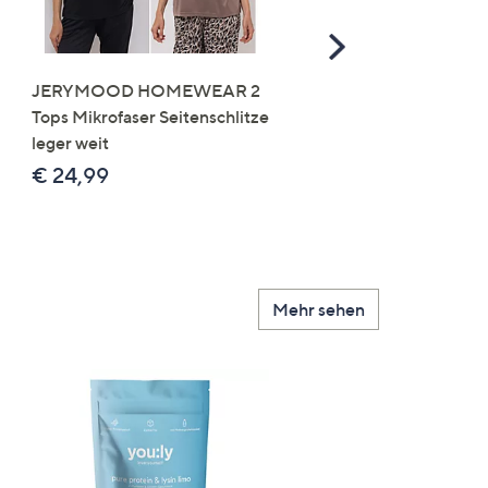
Scroll
Right
JERYMOOD HOMEWEAR 2
LITTLE ROSE 5 Maxislip
Tops Mikrofaser Seitenschlitze
Mikrofaser 3x Stickereide
leger weit
2x uni
€ 24,99
€ 49,99
Mehr sehen