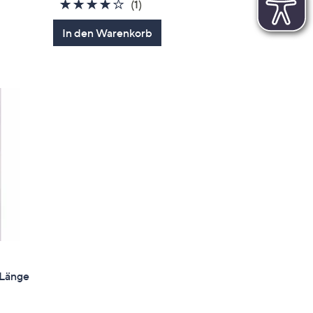
en
4.0
1
(1)
von
Bewertungen
In den Warenkorb
5
-Länge