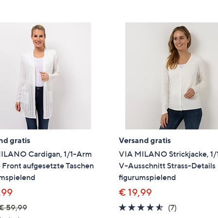
e
f
ouch-
eräten
ach
nks
zw.
chts,
m
ese
zuzeigen.
nd gratis
Versand gratis
ILANO Cardigan, 1/1-Arm
VIA MILANO Strickjacke, 1
 Front aufgesetzte Taschen
V-Ausschnitt Strass-Details
umspielend
figurumspielend
,99
€ 19,99
4.4
7
€ 59,99
(7)