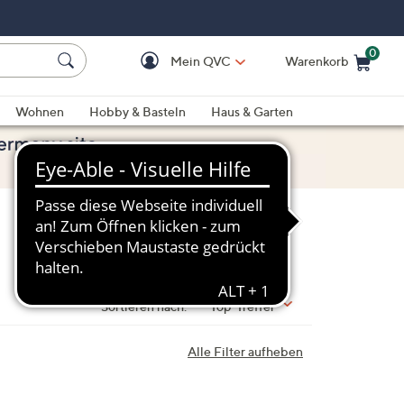
0
Mein QVC
Warenkorb
Einkaufswagen ist le
Wohnen
Hobby & Basteln
Haus & Garten
Sortieren nach:
Top-Treffer
Alle Filter aufheben