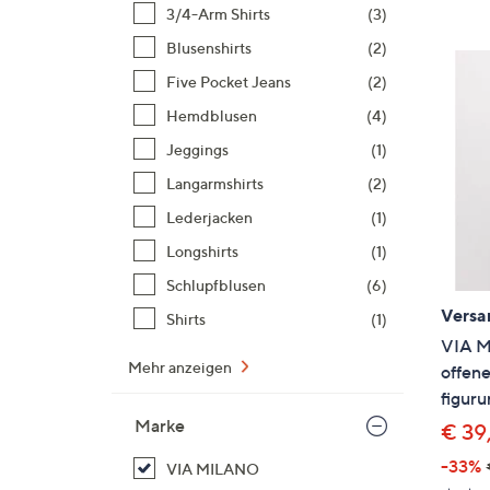
Si
3/4-Arm Shirts
(3)
au
Blusenshirts
(2)
T
Five Pocket Jeans
(2)
G
n
Hemdblusen
(4)
li
Jeggings
(1)
b
Langarmshirts
(2)
re
Lederjacken
(1)
u
di
Longshirts
(1)
an
Schlupfblusen
(6)
Versa
Shirts
(1)
VIA M
Mehr anzeigen
offene
figur
Marke
€ 39
-33%
VIA MILANO