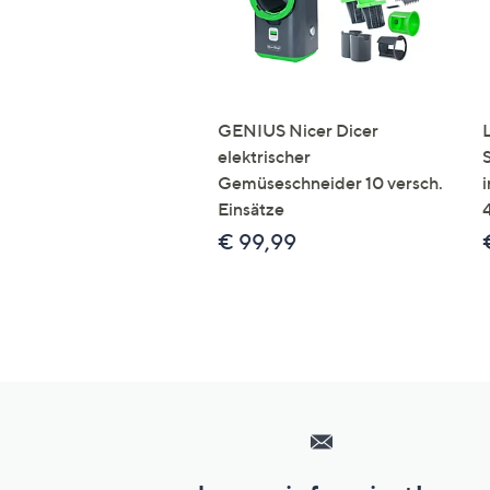
GENIUS Nicer Dicer
elektrischer
Gemüseschneider 10 versch.
Einsätze
€ 99,99
Hilfeseiten,
Service
und