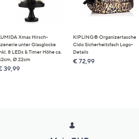
LUMIDA Xmas Hirsch-
KIPLING® Organizertasche
Szenerie unter Glasglocke
Cido Sicherheitsfach Logo-
inkl. 8 LEDs & Timer Höhe ca.
Details
42cm, Ø 22cm
€ 72,99
€ 39,99