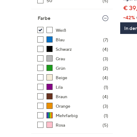
50
(5)
€ 39
-42%
Farbe
In de
Weiß
Blau
(7)
Schwarz
(4)
Grau
(3)
Grün
(2)
Beige
(4)
Lila
(1)
Braun
(4)
Orange
(3)
Mehrfarbig
(1)
Rosa
(5)