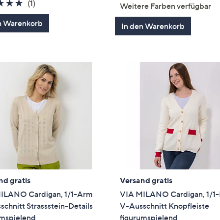
von
Bewertung
5.0
1
(1)
Weitere Farben verfügbar
5
von
Bewertungen
n Warenkorb
5
In den Warenkorb
nd gratis
Versand gratis
ILANO Cardigan, 1/1-Arm
VIA MILANO Cardigan, 1/1
chnitt Strassstein-Details
V-Ausschnitt Knopfleiste
umspielend
figurumspielend