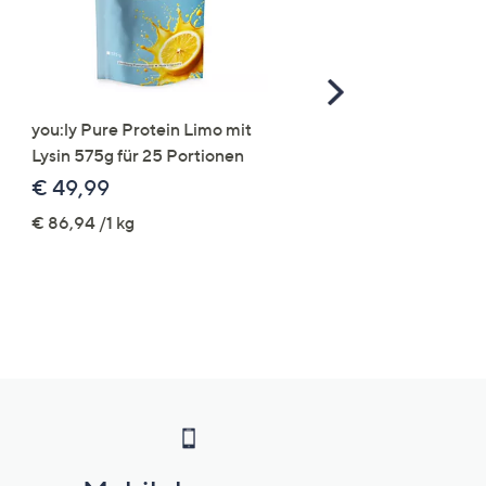
Scroll
Right
you:ly Pure Protein Limo mit
STRANDFEIN Punto-Ho
Lysin 575g für 25 Portionen
elastisch Rundumdehnb
Logo-Stickerei weites B
€ 49,99
€ 109,99
€ 86,94 /1 kg