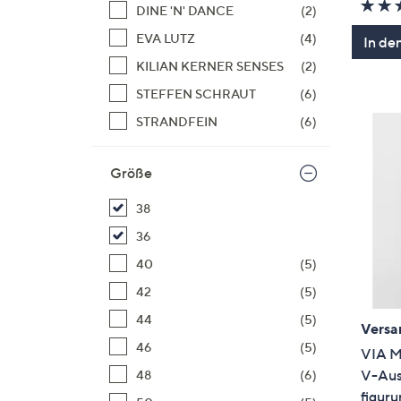
DINE 'N' DANCE
(2)
EVA LUTZ
(4)
In de
KILIAN KERNER SENSES
(2)
STEFFEN SCHRAUT
(6)
STRANDFEIN
(6)
Größe
38
36
40
(5)
42
(5)
44
(5)
Versa
46
(5)
VIA M
V-Auss
48
(6)
figur