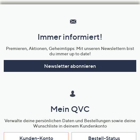
Hilfeseiten,
Service
und
Immer informiert!
Unternehmensinformationen
Premieren, Aktionen, Geheimtipps: Mit unseren Newslettern bist
du immer up to date!
Newsletter abonnieren
Mein QVC
Verwalte deine persönlichen Daten und Bestellungen sowie deine
Wunschliste in deinem Kundenkonto
Kunden-Konto
Bestell-Status