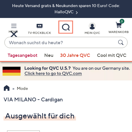
Heute Versand gratis & Neukunden sparen 10 Euro! Code:
Zum
Hauptinhalt
HalloQVC
springen
0
MENÜ
WARENKORB
TV-RÜCKBLICK
MEIN QVC
Wonach
suchst
Wenn
du
Tagesangebot
Neu
30 Jahre QVC
Cool mit QVC
Vorschläge
heute?
verfügbar
sind,
verwenden
Sie
Mode
die
VIA MILANO - Cardigan
Pfeiltasten
nach
Ausgewählt für dich
oben
und
nach