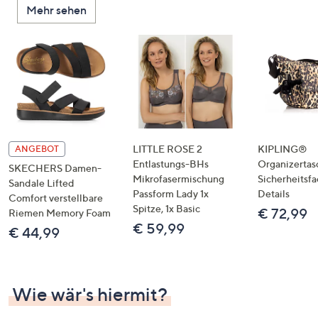
Mehr sehen
unten
oder
wischen
Sie
auf
Touch-
Geräten
nach
links
LITTLE ROSE 2
KIPLING®
ANGEBOT
bzw.
Entlastungs-BHs
Organizertas
SKECHERS Damen-
Mikrofasermischung
Sicherheitsf
rechts,
Sandale Lifted
Passform Lady 1x
Details
um
Comfort verstellbare
Spitze, 1x Basic
€ 72,99
Riemen Memory Foam
diese
€ 59,99
€ 44,99
anzuzeigen.
Wie wär's hiermit?