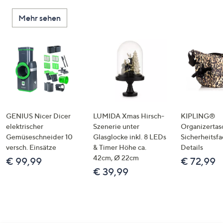
Mehr sehen
GENIUS Nicer Dicer
LUMIDA Xmas Hirsch-
KIPLING®
elektrischer
Szenerie unter
Organizertas
Gemüseschneider 10
Glasglocke inkl. 8 LEDs
Sicherheitsf
versch. Einsätze
& Timer Höhe ca.
Details
42cm, Ø 22cm
€ 99,99
€ 72,99
€ 39,99