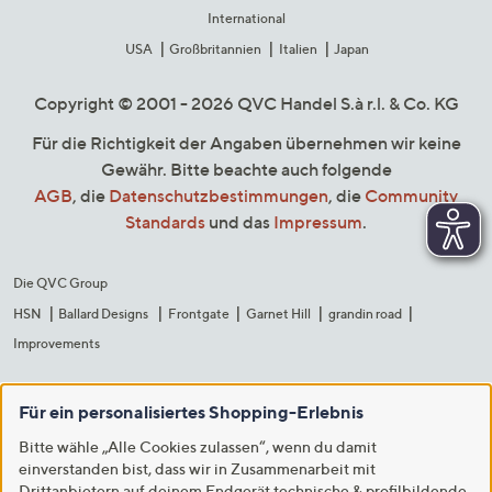
International
USA
Großbritannien
Italien
Japan
Copyright © 2001 - 2026 QVC Handel S.à r.l. & Co. KG
Für die Richtigkeit der Angaben übernehmen wir keine
Gewähr. Bitte beachte auch folgende
AGB
, die
Datenschutzbestimmungen
, die
Community
Standards
und das
Impressum
.
Die QVC Group
HSN
Ballard Designs
Frontgate
Garnet Hill
grandin road
Improvements
Für ein personalisiertes Shopping-Erlebnis
Bitte wähle „Alle Cookies zulassen“, wenn du damit
einverstanden bist, dass wir in Zusammenarbeit mit
Drittanbietern auf deinem Endgerät technische & profilbildende