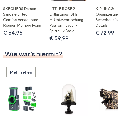
SKECHERS Damen-
LITTLE ROSE 2
KIPLING®
Sandale Lifted
Entlastungs-BHs
Organizertas
Comfort verstellbare
Mikrofasermischung
Sicherheitsf
Riemen Memory Foam
Passform Lady 1x
Details
Spitze, 1x Basic
€ 54,95
€ 72,99
€ 59,99
Wie wär's hiermit?
Mehr sehen