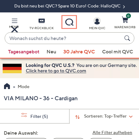
Du bist neu bei QVC? Spare 10 Euro! Code: HalloQVC
Zum
Hauptinhalt
springen
0
MENÜ
WARENKORB
TV-RÜCKBLICK
MEIN QVC
Wonach
suchst
Wenn
du
Tagesangebot
Neu
30 Jahre QVC
Cool mit QVC
Vorschläge
heute?
verfügbar
sind,
verwenden
Sie
Mode
die
VIA MILANO - 36 - Cardigan
Pfeiltasten
nach
oben
Sortieren:
Top-Treffer
Filter
(5)
und
nach
Deine Auswahl:
Alle Filter aufheben
unten