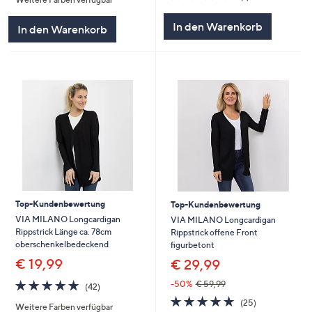
5
von
Bewertungen
5
In den Warenkorb
In den Warenkorb
Top-Kundenbewertung
Top-Kundenbewertung
VIA MILANO Longcardigan
VIA MILANO Longcardigan
Rippstrick Länge ca. 78cm
Rippstrick offene Front
oberschenkelbedeckend
figurbetont
€ 19,99
€ 29,99
4.8
42
-50%
€ 59,99
(42)
von
Bewertungen
4.7
25
(25)
Weitere Farben verfügbar
5
von
Bewertungen