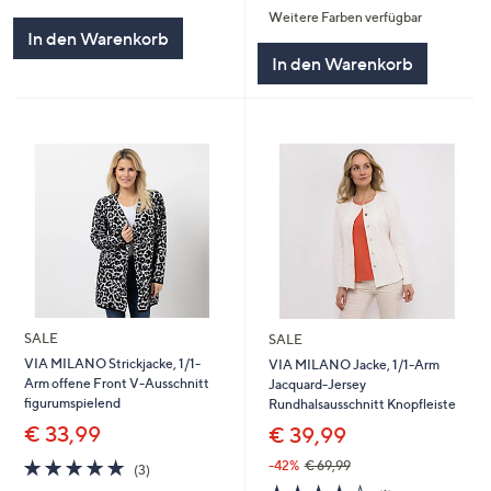
Weitere Farben verfügbar
5
In den Warenkorb
In den Warenkorb
SALE
SALE
VIA MILANO Strickjacke, 1/1-
VIA MILANO Jacke, 1/1-Arm
Arm offene Front V-Ausschnitt
Jacquard-Jersey
figurumspielend
Rundhalsausschnitt Knopfleiste
€ 33,99
€ 39,99
4.7
3
-42%
€ 69,99
(3)
von
Bewertungen
4.0
1