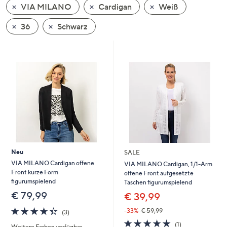
VIA MILANO
Cardigan
Weiß
oder
wischen
36
Schwarz
Sie
auf
Touch-
Geräten
nach
links
bzw.
rechts,
um
diese
Neu
SALE
anzuzeigen.
VIA MILANO Cardigan offene
VIA MILANO Cardigan, 1/1-Arm
Front kurze Form
offene Front aufgesetzte
figurumspielend
Taschen figurumspielend
€ 79,99
€ 39,99
4.3
3
-33%
€ 59,99
(3)
von
Bewertungen
5.0
1
(1)
Weitere Farben verfügbar