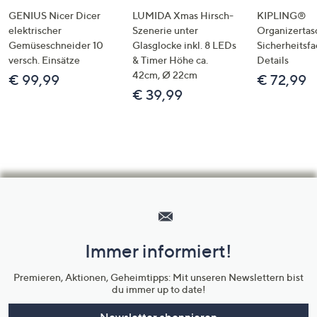
GENIUS Nicer Dicer
LUMIDA Xmas Hirsch-
KIPLING®
elektrischer
Szenerie unter
Organizertas
Gemüseschneider 10
Glasglocke inkl. 8 LEDs
Sicherheitsf
versch. Einsätze
& Timer Höhe ca.
Details
42cm, Ø 22cm
€ 99,99
€ 72,99
€ 39,99
Hilfeseiten,
Service
und
Immer informiert!
Unternehmensinformationen
Premieren, Aktionen, Geheimtipps: Mit unseren Newslettern bist
du immer up to date!