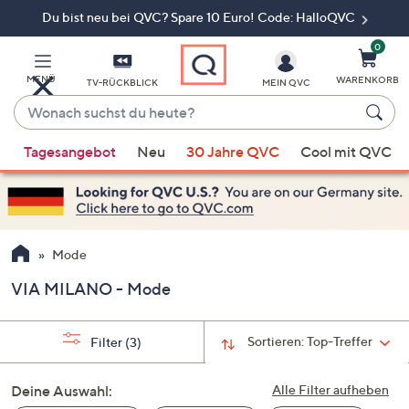
Du bist neu bei QVC? Spare 10 Euro! Code: HalloQVC
Zum
Hauptinhalt
springen
0
MENÜ
WARENKORB
TV-RÜCKBLICK
MEIN QVC
Wonach
suchst
Wenn
du
Tagesangebot
Neu
30 Jahre QVC
Cool mit QVC
Vorschläge
heute?
verfügbar
sind,
verwenden
Sie
Mode
die
VIA MILANO - Mode
Pfeiltasten
nach
oben
Sortieren:
Top-Treffer
Filter
(3)
und
nach
Deine Auswahl:
Alle Filter aufheben
unten