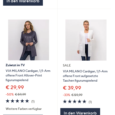
In den Warenkorb
Zuletzt im TV
SALE
VIA MILANO Cardigan, 1/1-Arm
VIA MILANO Cardigan, 1/1-Arm
offene Front Allover-Print
offene Front aufgesetzte
figurumspielend
Taschen figurumspielend
€ 29,99
€ 39,99
-50%
€ 59,99
-33%
€ 59,99
5.0
1
5.0
1
(1)
(1)
von
Bewertungen
von
Bewertungen
Weitere Farben verfügbar
5
5
In den Warenkorb