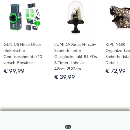
GENIUS Nicer Dicer
LUMIDA Xmas Hirsch-
KIPLING®
elektrischer
Szenerie unter
Organizertas
Gemüseschneider 10
Glasglocke inkl. 8 LEDs
Sicherheitsf
versch. Einsätze
& Timer Höhe ca.
Details
42cm, Ø 22cm
€ 99,99
€ 72,99
€ 39,99
Hilfeseiten,
Service