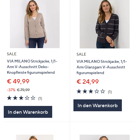
SALE
SALE
VIA MILANO Strickjacke, 1/1-
VIA MILANO Strickjacke, 1/1-
Arm V-Ausschnitt Deko-
Arm Glanzgarn V-Ausschnitt
Knopfleiste figurumspielend
figurumspielend
€ 49,99
€ 24,99
3.0
1
-37%
€ 79,99
(1)
von
Bewertungen
3.0
1
(1)
5
von
Bewertungen
In den Warenkorb
5
In den Warenkorb