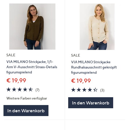
SALE
SALE
VIA MILANO Strickjacke, 1/1-
VIA MILANO Strickjacke
Arm V-Ausschnitt Strass-Details
Rundhalsausschnitt geknöpft
figurumspielend
figurumspielend
€ 19,99
€ 19,99
4.4
7
4.3
3
(7)
(3)
von
Bewertungen
von
Bewertungen
Weitere Farben verfügbar
5
5
In den Warenkorb
In den Warenkorb