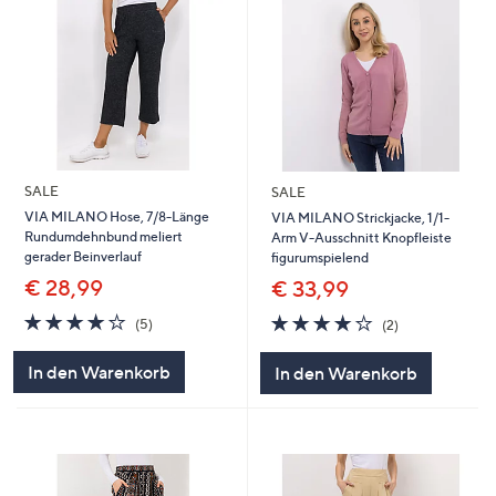
SALE
SALE
VIA MILANO Hose, 7/8-Länge
VIA MILANO Strickjacke, 1/1-
Rundumdehnbund meliert
Arm V-Ausschnitt Knopfleiste
gerader Beinverlauf
figurumspielend
€ 28,99
€ 33,99
4.0
5
4.0
2
(5)
(2)
von
Bewertungen
von
Bewertungen
5
5
In den Warenkorb
In den Warenkorb