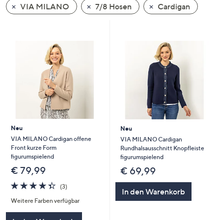
VIA MILANO
7/8 Hosen
Cardigan
oder
wischen
Sie
auf
Touch-
Geräten
nach
links
bzw.
rechts,
um
Neu
Neu
diese
VIA MILANO Cardigan offene
VIA MILANO Cardigan
Front kurze Form
Rundhalsausschnitt Knopfleiste
anzuzeigen.
figurumspielend
figurumspielend
€ 79,99
€ 69,99
4.3
3
(3)
In den Warenkorb
von
Bewertungen
Weitere Farben verfügbar
5