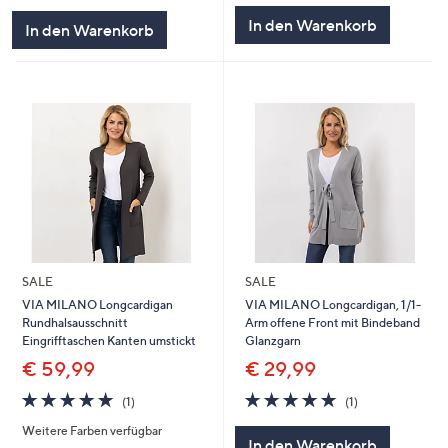
5
In den Warenkorb
In den Warenkorb
SALE
SALE
VIA MILANO Longcardigan
VIA MILANO Longcardigan, 1/1-
Rundhalsausschnitt
Arm offene Front mit Bindeband
Eingrifftaschen Kanten umstickt
Glanzgarn
€ 59,99
€ 29,99
5.0
1
5.0
1
(1)
(1)
von
Bewertungen
von
Bewertungen
Weitere Farben verfügbar
5
5
In den Warenkorb