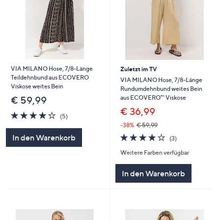
VIA MILANO Hose, 7/8-Länge
Zuletzt im TV
Teildehnbund aus ECOVERO
VIA MILANO Hose, 7/8-Länge
Viskose weites Bein
Rundumdehnbund weites Bein
aus ECOVERO™ Viskose
€ 59,99
€ 36,99
4.0
5
(5)
von
Bewertungen
-38%
€ 59,99
5
3.7
3
In den Warenkorb
(3)
von
Bewertungen
Weitere Farben verfügbar
5
In den Warenkorb