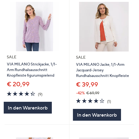
SALE
SALE
VIA MILANO Strickjacke, 1/1-
VIA MILANO Jacke, 1/1-Arm
Arm Rundhalsausschnitt
Jacquard-Jersey
Knopfleiste figurumspielend
Rundhalsausschnitt Knopfleiste
€ 20,99
€ 39,99
4.3
9
-42%
€ 69,99
(9)
von
Bewertungen
4.0
1
(1)
5
von
Bewertungen
In den Warenkorb
5
In den Warenkorb