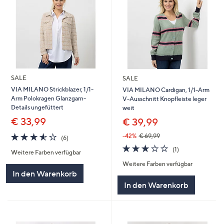
SALE
SALE
VIA MILANO Strickblazer, 1/1-
VIA MILANO Cardigan, 1/1-Arm
Arm Polokragen Glanzgarn-
V-Ausschnitt Knopfleiste leger
Details ungefüttert
weit
€ 33,99
€ 39,99
3.5
6
-42%
€ 69,99
(6)
von
Bewertungen
3.0
1
(1)
Weitere Farben verfügbar
5
von
Bewertungen
Weitere Farben verfügbar
5
In den Warenkorb
In den Warenkorb