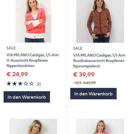
SALE
SALE
VIA MILANO Cardigan, 1/1-Arm
VIA MILANO Cardigan, 1/1-Arm
V-Ausschnitt Knopfleiste
Rundhalsausschnitt Knopfleiste
Rippenbündchen
figurumspielend
€ 24,99
€ 39,99
3.0
2
-42%
€ 69,99
(2)
von
Bewertungen
In den Warenkorb
5
In den Warenkorb