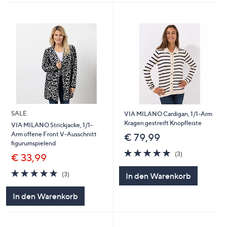
SALE
VIA MILANO Cardigan, 1/1-Arm
Kragen gestreift Knopfleiste
VIA MILANO Strickjacke, 1/1-
Arm offene Front V-Ausschnitt
€ 79,99
figurumspielend
4.7
3
(3)
€ 33,99
von
Bewertungen
5
4.7
3
(3)
In den Warenkorb
von
Bewertungen
5
In den Warenkorb