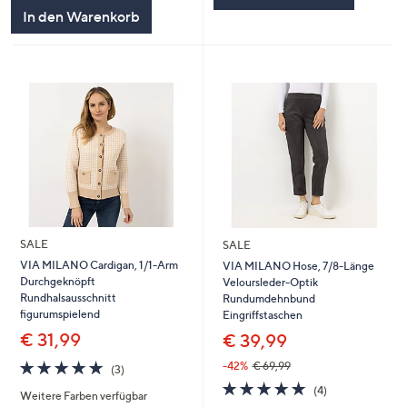
In den Warenkorb
SALE
SALE
VIA MILANO Cardigan, 1/1-Arm
VIA MILANO Hose, 7/8-Länge
Durchgeknöpft
Veloursleder-Optik
Rundhalsausschnitt
Rundumdehnbund
figurumspielend
Eingriffstaschen
€ 31,99
€ 39,99
5.0
3
-42%
€ 69,99
(3)
von
Bewertungen
5.0
4
(4)
Weitere Farben verfügbar
5
von
Bewertungen