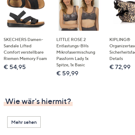
SKECHERS Damen-
LITTLE ROSE 2
KIPLING®
Sandale Lifted
Entlastungs-BHs
Organizertas
Comfort verstellbare
Mikrofasermischung
Sicherheitsf
Riemen Memory Foam
Passform Lady 1x
Details
Spitze, 1x Basic
€ 54,95
€ 72,99
€ 59,99
Wie wär's hiermit?
Mehr sehen