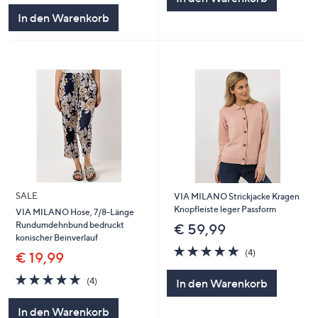
In den Warenkorb
SALE
VIA MILANO Strickjacke Kragen
Knopfleiste leger Passform
VIA MILANO Hose, 7/8-Länge
Rundumdehnbund bedruckt
€ 59,99
konischer Beinverlauf
5.0
4
(4)
€ 19,99
von
Bewertungen
5
5.0
4
(4)
In den Warenkorb
von
Bewertungen
5
In den Warenkorb