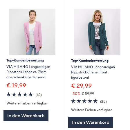
Top-Kundenbewertung
Top-Kundenbewertung
VIA MILANO Longcardigan
VIA MILANO Longcardigan
Rippstrick Länge ca. 78cm
Rippstrick offene Front
oberschenkelbedeckend
figurbetont
€ 19,99
€ 29,99
4.8
42
-50%
€ 59,99
(42)
von
Bewertungen
4.7
25
(25)
Weitere Farben verfügbar
5
von
Bewertungen
Weitere Farben verfügbar
5
In den Warenkorb
In den Warenkorb