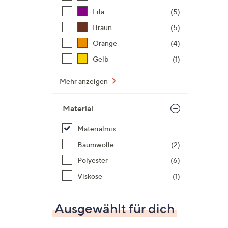
Lila
(5)
Braun
(5)
Orange
(4)
Gelb
(1)
Mehr anzeigen
Material
Materialmix
Baumwolle
(2)
Polyester
(6)
Viskose
(1)
Ausgewählt für dich