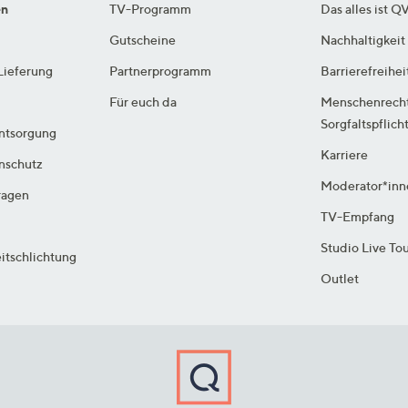
en
TV-Programm
Das alles ist Q
Gutscheine
Nachhaltigkeit
Lieferung
Partnerprogramm
Barrierefreihei
Für euch da
Menschenrech
Sorgfaltspflich
ntsorgung
Karriere
enschutz
Moderator*inn
ragen
TV-Empfang
Studio Live To
itschlichtung
Outlet