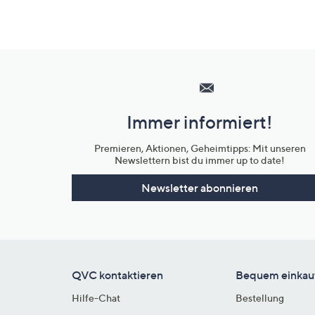
Hilfeseiten,
Service
und
Immer informiert!
Unternehmensinformationen
Premieren, Aktionen, Geheimtipps: Mit unseren
Newslettern bist du immer up to date!
Newsletter abonnieren
QVC kontaktieren
Bequem einkau
Hilfe-Chat
Bestellung