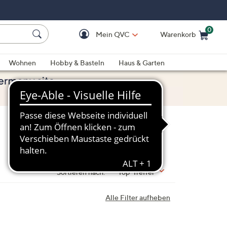
0
Mein QVC
Warenkorb
Einkaufswagen ist le
Wohnen
Hobby & Basteln
Haus & Garten
Sortieren nach:
Top-Treffer
Alle Filter aufheben