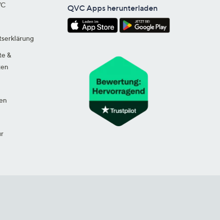
VC
QVC Apps herunterladen
tserklärung
te &
ten
en
ur