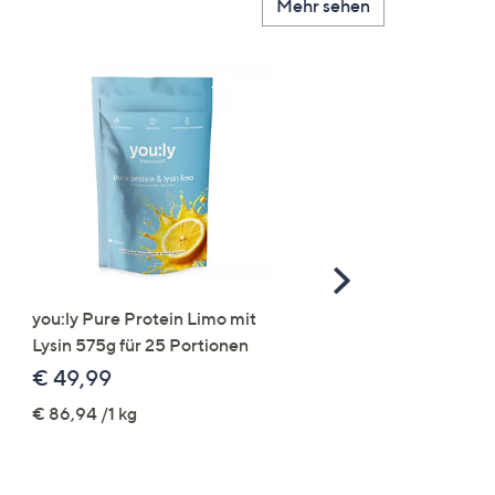
Mehr sehen
Scroll
Right
you:ly Pure Protein Limo mit
STRANDFEIN Punto-Ho
Lysin 575g für 25 Portionen
elastisch Rundumdehnb
Logo-Stickerei weites B
€ 49,99
€ 109,99
€ 86,94 /1 kg