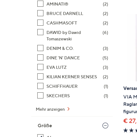
Si
AMINATI®
(2)
au
BRUCE DARNELL
(2)
T
CASHMASOFT
(2)
G
n
DAWID by Dawid
(6)
Tomaszewski
li
b
DENIM & CO.
(3)
re
DINE 'N' DANCE
(5)
u
EVA LUTZ
(3)
di
an
KILIAN KERNER SENSES
(2)
SCHIFFHAUER
(1)
Versa
SKECHERS
(1)
VIA M
Ragla
Mehr anzeigen
figur
€ 27
Größe