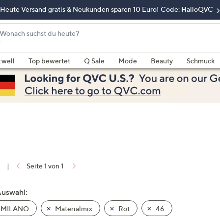
Heute Versand gratis & Neukunden sparen 10 Euro! Code: HalloQVC
onach
chst
enn
u
rschläge
:well
Top bewertet
Q Sale
Mode
Beauty
Schmuck
eute?
rfügbar
nd,
erwenden
e
e
eiltasten
ach
ben
nd
1
|
Seite 1 von 1
ach
nten
Auswahl:
der
 MILANO
Materialmix
Rot
46
ischen