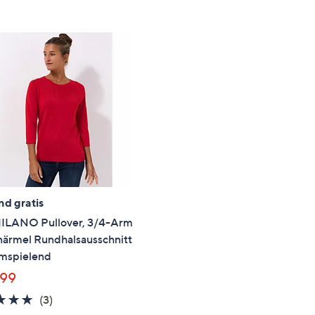
e
f
ouch-
eräten
ach
nks
zw.
chts,
m
ese
zuzeigen.
nd gratis
ILANO Pullover, 3/4-Arm
närmel Rundhalsausschnitt
umspielend
,99
4.7
3
(3)