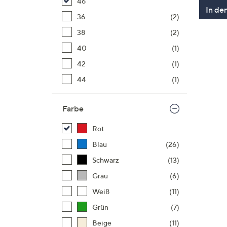
46
In de
36
(2)
38
(2)
40
(1)
42
(1)
44
(1)
Farbe
Rot
Blau
(26)
Schwarz
(13)
Grau
(6)
Weiß
(11)
Grün
(7)
Beige
(11)