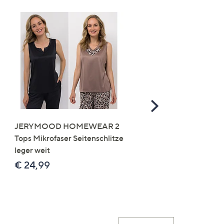
Scroll
Right
JERYMOOD HOMEWEAR 2
LITTLE ROSE 5 Maxislip
Tops Mikrofaser Seitenschlitze
Mikrofaser 3x Stickereide
leger weit
2x uni
€ 24,99
€ 49,99