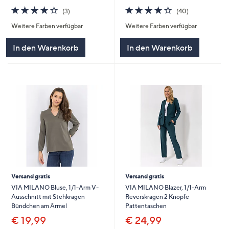
4.0
3
3.8
40
(3)
(40)
von
Bewertungen
von
Bewertungen
Weitere Farben verfügbar
Weitere Farben verfügbar
5
5
In den Warenkorb
In den Warenkorb
Versand gratis
Versand gratis
VIA MILANO Bluse, 1/1-Arm V-
VIA MILANO Blazer, 1/1-Arm
Ausschnitt mit Stehkragen
Reverskragen 2 Knöpfe
Bündchen am Ärmel
Pattentaschen
€ 19,99
€ 24,99