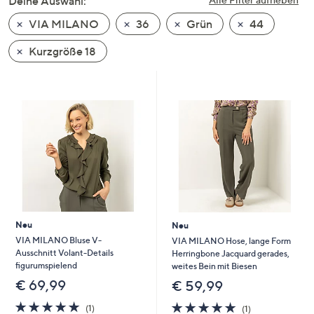
Deine Auswahl:
unten
VIA MILANO
36
Grün
44
oder
wischen
Kurzgröße 18
Sie
auf
Touch-
Geräten
nach
links
bzw.
rechts,
um
diese
Neu
Neu
anzuzeigen.
VIA MILANO Bluse V-
VIA MILANO Hose, lange Form
Ausschnitt Volant-Details
Herringbone Jacquard gerades,
figurumspielend
weites Bein mit Biesen
€ 69,99
€ 59,99
5.0
1
5.0
1
(1)
(1)