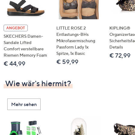
LITTLE ROSE 2
KIPLING®
ANGEBOT
Entlastungs-BHs
Organizertas
SKECHERS Damen-
Mikrofasermischung
Sicherheitsf
Sandale Lifted
Passform Lady 1x
Details
Comfort verstellbare
Spitze, 1x Basic
€ 72,99
Riemen Memory Foam
€ 59,99
€ 44,99
Wie wär's hiermit?
Mehr sehen