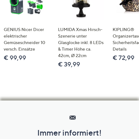
GENIUS Nicer Dicer
LUMIDA Xmas Hirsch-
KIPLING®
elektrischer
Szenerie unter
Organizertas
Gemüseschneider 10
Glasglocke inkl. 8 LEDs
Sicherheitsf
versch. Einsätze
& Timer Höhe ca.
Details
42cm, Ø 22cm
€ 99,99
€ 72,99
€ 39,99
Hilfeseiten,
Service
und
Immer informiert!
Unternehmensinformationen