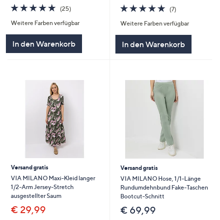
4.8
25
4.7
7
(25)
(7)
von
Bewertungen
von
Bewertungen
Weitere Farben verfügbar
Weitere Farben verfügbar
5
5
In den Warenkorb
In den Warenkorb
Versand gratis
Versand gratis
VIA MILANO Maxi-Kleid langer
VIA MILANO Hose, 1/1-Länge
1/2-Arm Jersey-Stretch
Rundumdehnbund Fake-Taschen
ausgestellter Saum
Bootcut-Schnitt
€ 29,99
€ 69,99