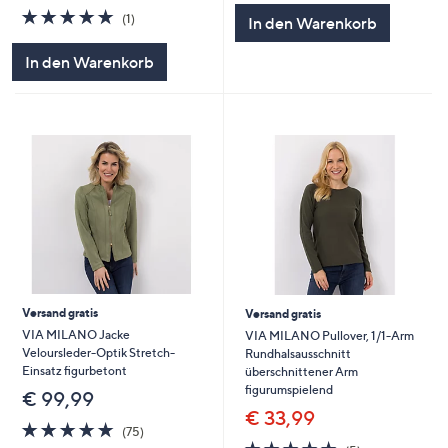
5
5.0
1
(1)
In den Warenkorb
von
Bewertungen
5
In den Warenkorb
Versand gratis
Versand gratis
VIA MILANO Jacke
VIA MILANO Pullover, 1/1-Arm
Veloursleder-Optik Stretch-
Rundhalsausschnitt
Einsatz figurbetont
überschnittener Arm
figurumspielend
€ 99,99
€ 33,99
4.8
75
(75)
von
Bewertungen
4.8
5