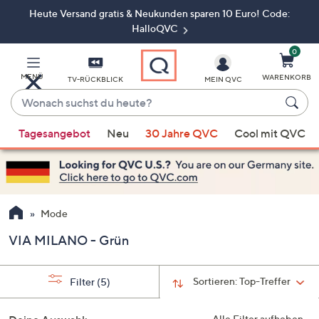
Heute Versand gratis & Neukunden sparen 10 Euro! Code:
Zum
Hauptinhalt
HalloQVC
springen
0
MENÜ
WARENKORB
TV-RÜCKBLICK
MEIN QVC
Wonach
suchst
Wenn
du
Tagesangebot
Neu
30 Jahre QVC
Cool mit QVC
Vorschläge
heute?
verfügbar
sind,
verwenden
Sie
Mode
die
VIA MILANO - Grün
Pfeiltasten
nach
oben
Sortieren:
Top-Treffer
Filter
(5)
und
nach
Alle Filter aufheben