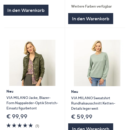
von
Bewertungen
von
Bewertungen
Weitere Farben verfügbar
5
5
In den Warenkorb
In den Warenkorb
Neu
Neu
VIA MILANO Jacke, Blazer-
VIA MILANO Sweatshirt
Form Nappaleder-Optik Stretch-
Rundhalsausschnitt Ketten-
Einsatz figurbetont
Details leger weit
€ 99,99
€ 59,99
5.0
1
(1)
In den Warenkorb
von
Bewertungen