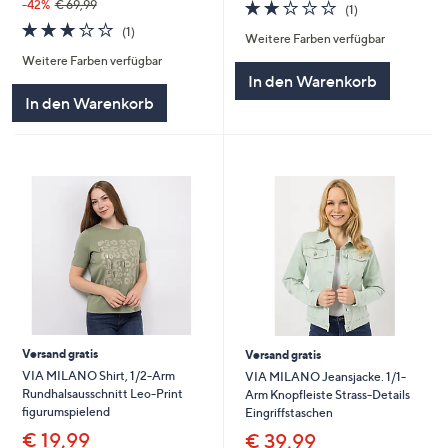
2.0
1
-42%
€ 69,99
(1)
von
Bewertungen
3.0
1
(1)
Weitere Farben verfügbar
5
von
Bewertungen
Weitere Farben verfügbar
5
In den Warenkorb
In den Warenkorb
Versand gratis
Versand gratis
VIA MILANO Shirt, 1/2-Arm
VIA MILANO Jeansjacke. 1/1-
Rundhalsausschnitt Leo-Print
Arm Knopfleiste Strass-Details
figurumspielend
Eingriffstaschen
€ 19,99
€ 39,99