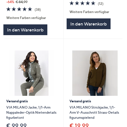
4.6
12
-64%
€ 84,99
(12)
von
Bewertungen
4.6
38
(38)
Weitere Farben verfügbar
5
von
Bewertungen
Weitere Farben verfügbar
5
In den Warenkorb
In den Warenkorb
Versand gratis
Versand gratis
VIA MILANO Jacke, 1/1-Arm
VIA MILANO Strickjacke, 1/1-
Nappaleder-Optik Nietendetails
Arm V-Ausschnitt Strass-Details
figurbetont
figurumspielend
€ 99,99
€ 19,99