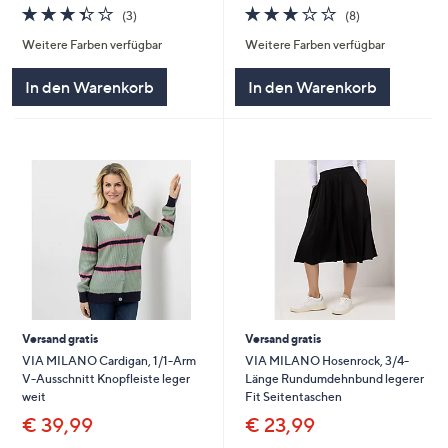
3.3
3
3.1
8
(3)
(8)
von
Bewertungen
von
Bewertungen
Weitere Farben verfügbar
Weitere Farben verfügbar
5
5
In den Warenkorb
In den Warenkorb
Versand gratis
Versand gratis
VIA MILANO Cardigan, 1/1-Arm
VIA MILANO Hosenrock, 3/4-
V-Ausschnitt Knopfleiste leger
Länge Rundumdehnbund legerer
weit
Fit Seitentaschen
€ 39,99
€ 23,99