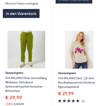
Weitere Farben verfügbar
5
In den Warenkorb
Versand gratis
Versand gratis
VIA MILANO Hose, knöchellang
VIA MILANO Shirt, 1/2-Arm
Webware, Dehnbund
Rundhalsausschnitt Stickerei
Seitennahttaschen konischer
figurumspielend
Beinverlauf
€ 21,99
€ 29,99
5.0
1
(1)
von
Bewertungen
-50%
€ 59,99