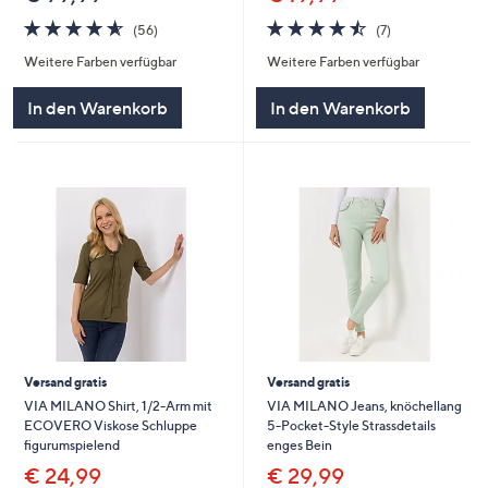
4.6
56
4.4
7
(56)
(7)
von
Bewertungen
von
Bewertungen
Weitere Farben verfügbar
Weitere Farben verfügbar
5
5
In den Warenkorb
In den Warenkorb
Versand gratis
Versand gratis
VIA MILANO Shirt, 1/2-Arm mit
VIA MILANO Jeans, knöchellang
ECOVERO Viskose Schluppe
5-Pocket-Style Strassdetails
figurumspielend
enges Bein
€ 24,99
€ 29,99