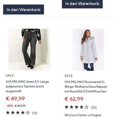
In den Warenkorb
In den Warenkorb
SALE
SALE
VIA MILANO Jeans 1/1-Länge
VIA MILANO Kurzmantel 2-
aufgesetzte Taschen leicht
Wege-Reißverschluss Kapuze
ausgestellt
mit Kunstfell 2 Einfrifftaschen
€ 49,99
€ 62,99
3.8
32
-44%
€ 89,99
(32)
von
Bewertungen
3.9
12
(12)
Weitere Farben verfügbar
5
von
Bewertungen