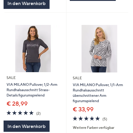
In den Warenkorb
SALE
SALE
VIA MILANO Pullover, 1/2-Arm
VIA MILANO Pullover, 1/1-Arm
Rundhalsausschnitt Strass-
Rundhalsausschnitt
Details figurumspielend
überschnittener Arm
figurumspielend
€ 28,99
€ 33,99
5.0
2
(2)
von
Bewertungen
4.8
5
(5)
5
von
Bewertungen
In den Warenkorb
Weitere Farben verfügbar
5