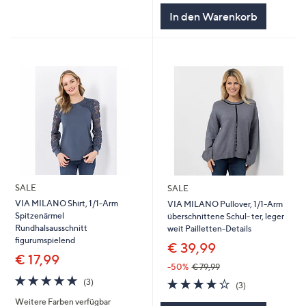
In den Warenkorb
SALE
SALE
VIA MILANO Shirt, 1/1-Arm
VIA MILANO Pullover, 1/1-Arm
Spitzenärmel
überschnittene Schul- ter, leger
Rundhalsausschnitt
weit Pailletten-Details
figurumspielend
€ 39,99
€ 17,99
-50%
€ 79,99
4.7
3
4.0
3
(3)
(3)
von
Bewertungen
von
Bewertungen
Weitere Farben verfügbar
5
5