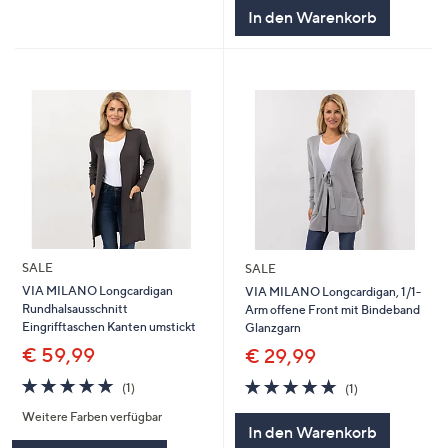
5
In den Warenkorb
SALE
SALE
VIA MILANO Longcardigan
VIA MILANO Longcardigan, 1/1-
Rundhalsausschnitt
Arm offene Front mit Bindeband
Eingrifftaschen Kanten umstickt
Glanzgarn
€ 59,99
€ 29,99
5.0
1
5.0
1
(1)
(1)
von
Bewertungen
von
Bewertungen
Weitere Farben verfügbar
5
5
In den Warenkorb