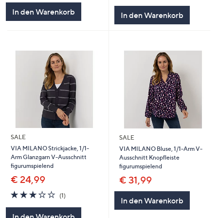
5
In den Warenkorb
In den Warenkorb
SALE
SALE
VIA MILANO Strickjacke, 1/1-
VIA MILANO Bluse, 1/1-Arm V-
Arm Glanzgarn V-Ausschnitt
Ausschnitt Knopfleiste
figurumspielend
figurumspielend
€ 24,99
€ 31,99
3.0
1
(1)
In den Warenkorb
von
Bewertungen
5
In den Warenkorb