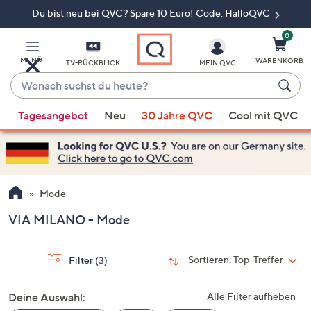
Du bist neu bei QVC? Spare 10 Euro! Code: HalloQVC
Zum
Hauptinhalt
springen
0
MENÜ
WARENKORB
TV-RÜCKBLICK
MEIN QVC
Wonach
suchst
Wenn
du
Tagesangebot
Neu
30 Jahre QVC
Cool mit QVC
Vorschläge
heute?
verfügbar
sind,
verwenden
Sie
Mode
die
VIA MILANO - Mode
Pfeiltasten
nach
oben
Sortieren:
Top-Treffer
Filter
(3)
und
nach
Deine Auswahl:
Alle Filter aufheben
unten