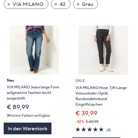
VIA MILANO
42
Grau
oder
wischen
Sie
auf
Touch-
Geräten
nach
links
bzw.
rechts,
um
Neu
SALE
diese
VIA MILANO Jeans lange Form
VIA MILANO Hose, 7/8-Länge
aufgesetzte Taschen leicht
Veloursleder-Optik
anzuzeigen.
ausgestellt
Rundumdehnbund
Eingriffstaschen
€ 89,99
€ 39,99
Weitere Farben verfügbar
-42%
€ 69,99
In den Warenkorb
5.0
4
(4)
von
Bewertungen