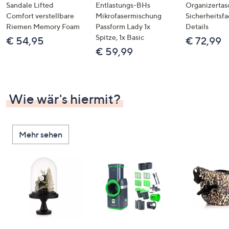
Sandale Lifted
Entlastungs-BHs
Organizertas
Comfort verstellbare
Mikrofasermischung
Sicherheitsf
Riemen Memory Foam
Passform Lady 1x
Details
Spitze, 1x Basic
€ 54,95
€ 72,99
€ 59,99
Wie wär's hiermit?
Mehr sehen