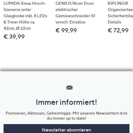
LUMIDA Xmas Hirsch-
GENIUS Nicer Dicer
KIPLING®
Szenerie unter
elektrischer
Organizertas
Glasglocke inkl. 8 LEDs
Gemüseschneider 10
Sicherheitsf
& Timer Höhe ca.
versch. Einsätze
Details
42cm, Ø 22cm
€ 99,99
€ 72,99
€ 39,99
Hilfeseiten,
Service
und
Immer informiert!
Unternehmensinformationen
Premieren, Aktionen, Geheimtipps: Mit unseren Newslettern bist
du immer up to date!
Newsletter abonnieren