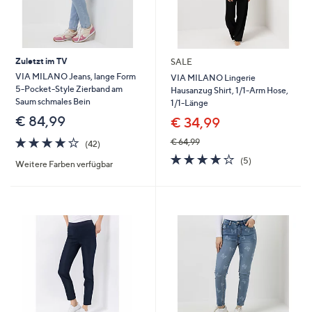
Zuletzt im TV
SALE
VIA MILANO Jeans, lange Form
VIA MILANO Lingerie
5-Pocket-Style Zierband am
Hausanzug Shirt, 1/1-Arm Hose,
Saum schmales Bein
1/1-Länge
€ 84,99
€ 34,99
4.2
42
€ 64,99
(42)
von
Bewertungen
4.2
5
(5)
Weitere Farben verfügbar
5
von
Bewertungen
5