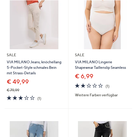
SALE
SALE
VIA MILANO Jeans, knöchellang
VIA MILANO Lingerie
5-Pocket-Style schmales Bein
Shapewear Taillenslip Seamless
mit Strass-Details
€ 6,99
€ 49,99
2.0
1
(1)
von
Bewertungen
€ 79,99
Weitere Farben verfügbar
5
3.0
1
(1)
von
Bewertungen
5