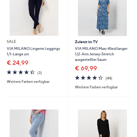
SALE
Zuletzt im TV
VIA MILANO Maxi-Kleid langer
VIA MILANO Lingerie Leggings
1/2-Arm Jersey-Stretch
1/1-Länge uni
ausgestellter Saum
€ 24,99
€ 69,99
4.3
3
(3)
4.3
44
von
Bewertungen
(44)
Weitere Farben verfügbar
von
Bewertungen
5
Weitere Farben verfügbar
5