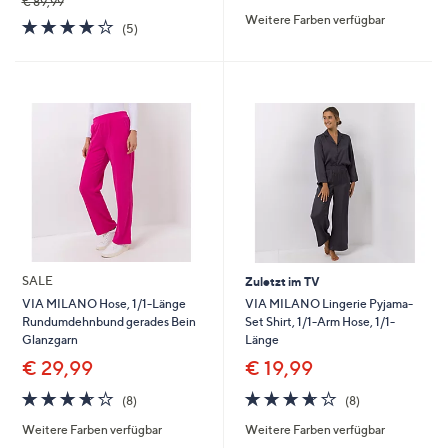
€ 89,99
von
Bewertungen
Weitere Farben verfügbar
5
3.8
5
(5)
von
Bewertungen
5
SALE
Zuletzt im TV
VIA MILANO Lingerie Pyjama-
VIA MILANO Hose, 1/1-Länge
Set Shirt, 1/1-Arm Hose, 1/1-
Rundumdehnbund gerades Bein
Länge
Glanzgarn
€ 19,99
€ 29,99
3.6
8
3.6
8
(8)
(8)
von
Bewertungen
von
Bewertungen
Weitere Farben verfügbar
Weitere Farben verfügbar
5
5