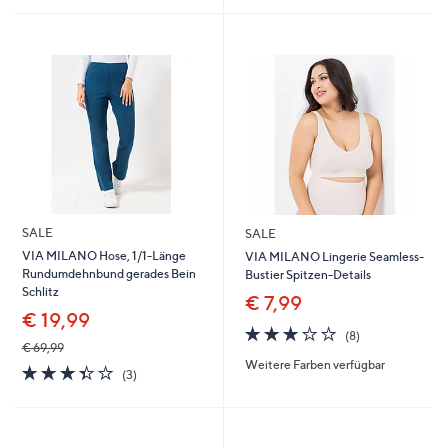
SALE
SALE
VIA MILANO Hose, 1/1-Länge
VIA MILANO Lingerie Seamless-
Rundumdehnbund gerades Bein
Bustier Spitzen-Details
Schlitz
€ 7,99
€ 19,99
3.1
8
(8)
von
Bewertungen
€ 69,99
Weitere Farben verfügbar
5
3.3
3
(3)
von
Bewertungen
5