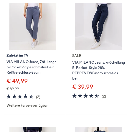
Zuletzt im TV
SALE
VIA MILANO Jeans, 7/8-Länge
VIA MILANO Jeans, knöchellang
5-Pocket-Style schmales Bein
5-Pocket-Style 28%
Reißverschluss-Saum
REPREVE®Fasern schmales
Bein
€ 49,99
€ 39,99
€ 89,99
4.5
2
4.5
2
(2)
(2)
von
Bewertungen
von
Bewertungen
5
Weitere Farben verfügbar
5