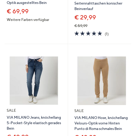
Optik ausgestelltes Bein
Seitennahttaschen konischer
Beinverlauf
€ 69,99
€ 29,99
Weitere Farben verfügbar
€ 59,99
5.0
1
(1)
von
Bewertungen
5
SALE
SALE
VIA MILANO Jeans, knöchellang
VIA MILANO Hose, knöchellang
5-Pocket-Style elastisch gerades
Velours-Optik vorne Hinten
Bein
Punto di Roma schmales Bein