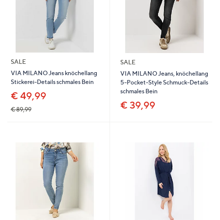
SALE
SALE
VIA MILANO Jeans knöchellang
VIA MILANO Jeans, knöchellang
Stickerei-Details schmales Bein
5-Pocket-Style Schmuck-Details
schmales Bein
€ 49,99
€ 39,99
€ 89,99