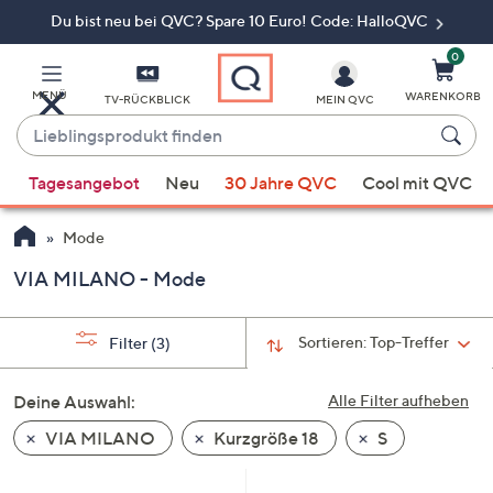
Du bist neu bei QVC? Spare 10 Euro! Code: HalloQVC
Zum
Hauptinhalt
springen
0
MENÜ
WARENKORB
TV-RÜCKBLICK
MEIN QVC
Lieblingsprodukt
finden
Wenn
Tagesangebot
Neu
30 Jahre QVC
Cool mit QVC
Vorschläge
verfügbar
Mode
sind,
verwenden
VIA MILANO - Mode
Sie
die
Sortieren:
Top-Treffer
Filter
(3)
Pfeiltasten
nach
Deine Auswahl:
Alle Filter aufheben
oben
und
VIA MILANO
Kurzgröße 18
S
nach
unten