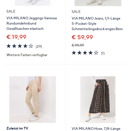
SALE
SALE
VIA MILANO Jeggings Vanessa
VIA MILANO Jeans, 1/1-Länge
Rundumdehnbund
5-Pocket-Style
Gesäßtaschen elastisch
Schmetterlingsdruck enges Bein
€ 19,99
€ 59,99
4.1
29
€ 99,99
(29)
von
Bewertungen
4.0
1
(1)
Weitere Farben verfügbar
5
von
Bewertungen
5
Zuletzt im TV
VIA MILANO Hose, 7/8-Länge