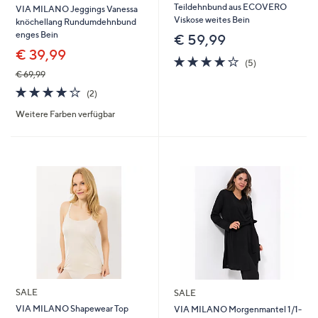
Teildehnbund aus ECOVERO
VIA MILANO Jeggings Vanessa
Viskose weites Bein
knöchellang Rundumdehnbund
enges Bein
€ 59,99
€ 39,99
4.0
5
(5)
von
Bewertungen
€ 69,99
5
4.0
2
(2)
von
Bewertungen
Weitere Farben verfügbar
5
SALE
SALE
VIA MILANO Shapewear Top
VIA MILANO Morgenmantel 1/1-