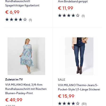
Rundhalsausschnitt
Arm Bindeband gerippt
Spagettiträger figurbetont
€ 11,99
€ 6,99
4.0
1
(1)
4.0
1
von
Bewertungen
(1)
von
Bewertungen
5
5
Zuletzt im TV
SALE
VIA MILANO Kleid, 3/4-Arm
VIA MILANO Thermo-Jeans 5-
Rundhalsausschnitt mit Rüschen
Pocket-Style 1/1-Länge Stickerei
Blumen-Paisley-Print
€ 15,99
€ 49,99
3.7
51
(51)