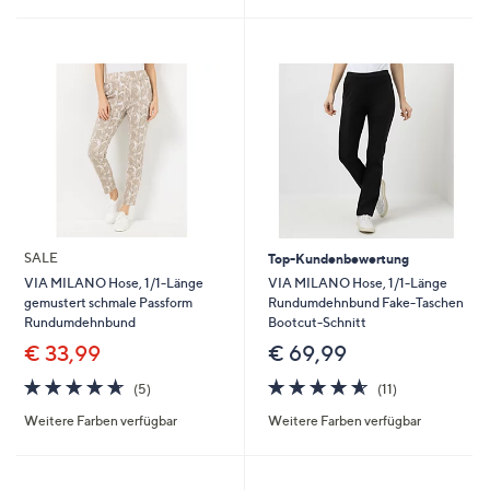
SALE
Top-Kundenbewertung
VIA MILANO Hose, 1/1-Länge
VIA MILANO Hose, 1/1-Länge
Rundumdehnbund Fake-Taschen
gemustert schmale Passform
Bootcut-Schnitt
Rundumdehnbund
€ 69,99
€ 33,99
4.5
11
4.6
5
(11)
(5)
von
Bewertungen
von
Bewertungen
Weitere Farben verfügbar
Weitere Farben verfügbar
5
5