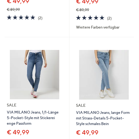
€ 49,99
€ 49,99
€ 89,99
€ 89,99
5.0
2
5.0
2
(2)
(2)
von
Bewertungen
von
Bewertungen
Weitere Farben verfügbar
5
5
SALE
SALE
VIA MILANO Jeans, 1/1-Länge
VIA MILANO Jeans, lange Form
5-Pocket-Style mit Stickerei
mit Strass-Details 5-Pocket-
enge Passform
Style schmales Bein
€ 49,99
€ 49,99