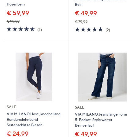
Hosenbein
Bein
€ 59,99
€ 49,99
€ 99,99
€ 79,99
5.0
2
5.0
2
(2)
(2)
von
Bewertungen
von
Bewertungen
5
5
SALE
SALE
VIA MILANO Hose, knöchellang
VIA MILANO Jeans lange Form
Rundumdehnbund
5-Pocket-Style weiter
Seitenschlitze Biesen
Beinverlauf
€ 24,99
€ 49,99