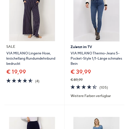
SALE
Zuletzt im TV
VIA MILANO Thermo-Jeans 5-
VIA MILANO Lingerie Hose,
Pocket-Style 1/1-Länge schmales
knöchellang Rundumdehnbund
Bein
bedruckt
€ 39,99
€ 19,99
4.5
4
€ 89,99
(4)
von
Bewertungen
4.4
105
(105)
5
von
Bewertunge
Weitere Farben verfügbar
5