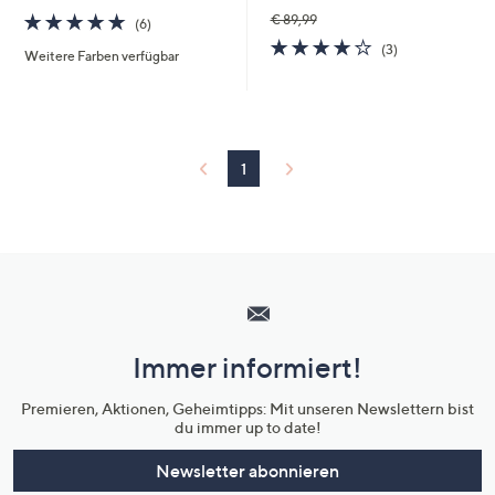
4.8
6
€ 89,99
(6)
von
Bewertungen
3.7
3
(3)
Weitere Farben verfügbar
5
von
Bewertungen
5
1
Hilfeseiten,
Service
und
Immer informiert!
Unternehmensinformationen
Premieren, Aktionen, Geheimtipps: Mit unseren Newslettern bist
du immer up to date!
Newsletter abonnieren