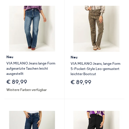
oder
wischen
Sie
auf
Touch-
Geräten
nach
links
Neu
Neu
bzw.
VIA MILANO Jeans lange Form
VIA MILANO Jeans, lange Form
rechts,
aufgesetzte Taschen leicht
5-Pocket-Style Leo-gemustert
um
ausgestellt
leichter Bootcut
diese
€ 89,99
€ 89,99
anzuzeigen.
Weitere Farben verfügbar