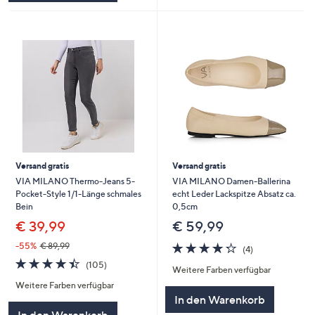
Versand gratis
Versand gratis
VIA MILANO Thermo-Jeans 5-
VIA MILANO Damen-Ballerina
Pocket-Style 1/1-Länge schmales
echt Leder Lackspitze Absatz ca.
Bein
0,5cm
€ 39,99
€ 59,99
4.2
4
-55%
€ 89,99
(4)
von
Bewertungen
4.4
105
(105)
Weitere Farben verfügbar
5
von
Bewertungen
Weitere Farben verfügbar
5
In den Warenkorb
In den Warenkorb