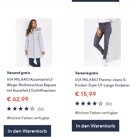
Versand gratis
Versand gratis
VIA MILANO Kurzmantel 2-
VIA MILANO Thermo-Jeans 5-
Wege-Reißverschluss Kapuze
Pocket-Style 1/1-Länge Stickerei
mit Kunstfell 2 Einfrifftaschen
€ 15,99
€ 62,99
3.7
51
(51)
3.8
32
von
Bewertungen
(32)
Weitere Farben verfügbar
von
Bewertungen
5
Weitere Farben verfügbar
5
In den Warenkorb
In den Warenkorb