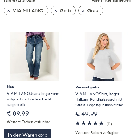
Deine Auswahl:
unten
VIA MILANO
Gelb
Grau
oder
wischen
Sie
auf
Touch-
Geräten
nach
links
bzw.
rechts,
um
Neu
Versand gratis
diese
VIA MILANO Jeans lange Form
VIA MILANO Shirt, langer
aufgesetzte Taschen leicht
Halbarm Rundhalsausschnitt
anzuzeigen.
ausgestellt
Strass-Logo figurumspielend
€ 89,99
€ 49,99
4.6
11
Weitere Farben verfügbar
(11)
von
Bewertungen
Weitere Farben verfügbar
5
In den Warenkorb