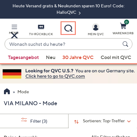
Heute Versand gratis & Neukunden sparen 10 Euro! Code:
Zum
Hauptinhalt
HalloQVC
springen
0
MENÜ
WARENKORB
TV-RÜCKBLICK
MEIN QVC
Wonach
suchst
Wenn
du
Tagesangebot
Neu
30 Jahre QVC
Cool mit QVC
Vorschläge
heute?
verfügbar
sind,
verwenden
Sie
Mode
die
VIA MILANO - Mode
Pfeiltasten
nach
oben
Sortieren:
Top-Treffer
Filter
(3)
und
nach
Alle Filter aufheben