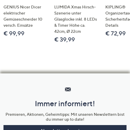
GENIUS Nicer Dicer
LUMIDA Xmas Hirsch-
KIPLING®
elektrischer
Szenerie unter
Organizertas
Gemüseschneider 10
Glasglocke inkl. 8 LEDs
Sicherheitsf
versch. Einsätze
& Timer Höhe ca.
Details
42cm, Ø 22cm
€ 99,99
€ 72,99
€ 39,99
Hilfeseiten,
Service
und
Immer informiert!
Unternehmensinformationen
Premieren, Aktionen, Geheimtipps: Mit unseren Newslettern bist
du immer up to date!