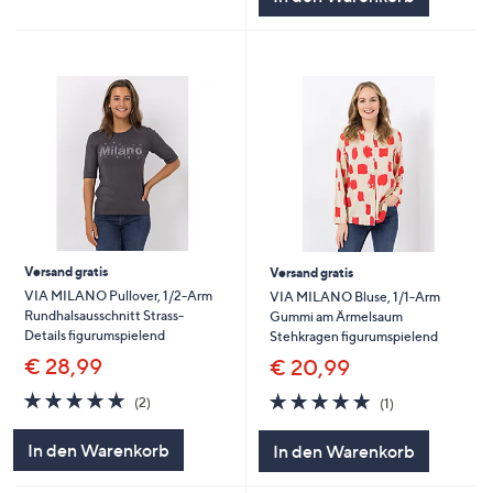
Versand gratis
Versand gratis
VIA MILANO Pullover, 1/2-Arm
VIA MILANO Bluse, 1/1-Arm
Rundhalsausschnitt Strass-
Gummi am Ärmelsaum
Details figurumspielend
Stehkragen figurumspielend
€ 28,99
€ 20,99
5.0
2
5.0
1
(2)
(1)
von
Bewertungen
von
Bewertungen
5
5
In den Warenkorb
In den Warenkorb