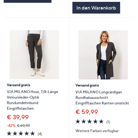
In den Warenkorb
Versand gratis
Versand gratis
VIA MILANO Hose, 7/8-Länge
VIA MILANO Longcardigan
Veloursleder-Optik
Rundhalsausschnitt
Rundumdehnbund
Eingrifftaschen Kanten umstickt
Eingriffstaschen
€ 59,99
€ 39,99
5.0
1
(1)
von
Bewertungen
-42%
€ 69,99
Weitere Farben verfügbar
5
5.0
4
(4)
von
Bewertungen