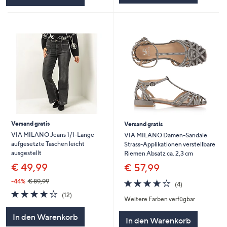
Versand gratis
Versand gratis
VIA MILANO Jeans 1/1-Länge
VIA MILANO Damen-Sandale
aufgesetzte Taschen leicht
Strass-Applikationen verstellbare
ausgestellt
Riemen Absatz ca. 2,3 cm
€ 49,99
€ 57,99
3.8
4
-44%
€ 89,99
(4)
von
Bewertungen
3.9
12
(12)
Weitere Farben verfügbar
5
von
Bewertungen
5
In den Warenkorb
In den Warenkorb