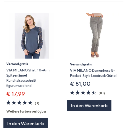
Versand gratis
Versand gratis
VIA MILANO Shirt, 1/1-Arm
VIA MILANO Damenhose 5-
Spitzenärmel
Pocket-Style Leodruck Gürtel
Rundhalsausschnitt
€ 81,00
figurumspielend
4.5
10
€ 17,99
(10)
von
Bewertungen
4.7
3
5
(3)
In den Warenkorb
von
Bewertungen
Weitere Farben verfügbar
5
In den Warenkorb