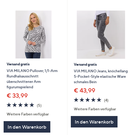
Versand gratis
Versand gratis
VIA MILANO Pullover, 1/1-Arm
VIA MILANO Jeans, knöchellang
Rundhalsausschnitt
5-Pocket-Style elastische Ware
überschnittener Arm
schmales Bein
figurumspielend
€ 43,99
€ 33,99
4.8
4
(4)
4.8
5
von
Bewertungen
(5)
Weitere Farben verfügbar
von
Bewertungen
5
Weitere Farben verfügbar
5
In den Warenkorb
In den Warenkorb