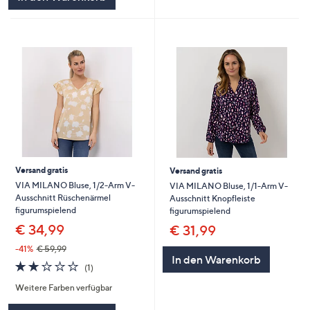
Versand gratis
Versand gratis
VIA MILANO Bluse, 1/2-Arm V-
VIA MILANO Bluse, 1/1-Arm V-
Ausschnitt Rüschenärmel
Ausschnitt Knopfleiste
figurumspielend
figurumspielend
€ 34,99
€ 31,99
-41%
€ 59,99
In den Warenkorb
2.0
1
(1)
von
Bewertungen
Weitere Farben verfügbar
5