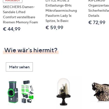
LITTLE ROSE 2
KIPLING®
ANGEBOT
Entlastungs-BHs
Organizertas
SKECHERS Damen-
Mikrofasermischung
Sicherheitsf
Sandale Lifted
Passform Lady 1x
Details
Comfort verstellbare
Spitze, 1x Basic
€ 72,99
Riemen Memory Foam
€ 59,99
€ 44,99
Wie wär's hiermit?
Mehr sehen