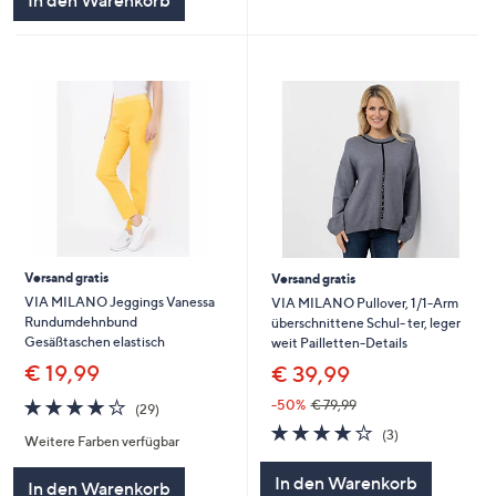
Versand gratis
Versand gratis
VIA MILANO Jeggings Vanessa
VIA MILANO Pullover, 1/1-Arm
Rundumdehnbund
überschnittene Schul- ter, leger
Gesäßtaschen elastisch
weit Pailletten-Details
€ 19,99
€ 39,99
4.1
29
-50%
€ 79,99
(29)
von
Bewertungen
4.0
3
(3)
Weitere Farben verfügbar
5
von
Bewertungen
5
In den Warenkorb
In den Warenkorb