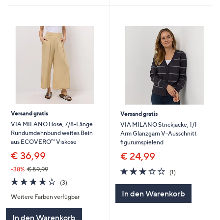
Versand gratis
Versand gratis
VIA MILANO Hose, 7/8-Länge
VIA MILANO Strickjacke, 1/1-
Rundumdehnbund weites Bein
Arm Glanzgarn V-Ausschnitt
aus ECOVERO™ Viskose
figurumspielend
€ 36,99
€ 24,99
3.0
1
-38%
€ 59,99
(1)
von
Bewertungen
3.7
3
(3)
5
von
Bewertungen
In den Warenkorb
Weitere Farben verfügbar
5
In den Warenkorb