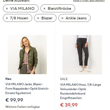
Deine Auswahl:
unten
VIA MILANO
Bleistiftröcke
oder
wischen
7/8 Hosen
Blazer
Ankle Jeans
Sie
auf
Touch-
Geräten
nach
links
bzw.
rechts,
um
diese
Neu
SALE
anzuzeigen.
VIA MILANO Jacke, Blazer-
VIA MILANO Hose, 7/8-Länge
Form Nappaleder-Optik Stretch-
Veloursleder-Optik
Einsatz figurbetont
Rundumdehnbund
Eingriffstaschen
€ 99,99
€ 39,99
Weitere Farben verfügbar