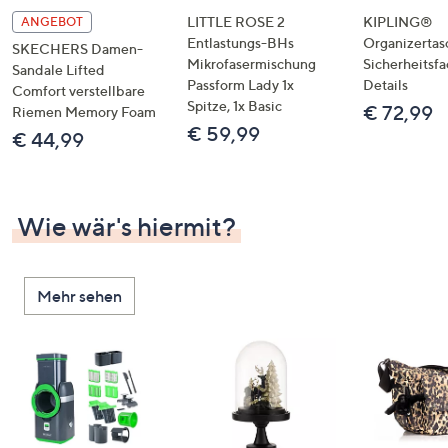
LITTLE ROSE 2
KIPLING®
ANGEBOT
Entlastungs-BHs
Organizertas
SKECHERS Damen-
Mikrofasermischung
Sicherheitsf
Sandale Lifted
Passform Lady 1x
Details
Comfort verstellbare
Spitze, 1x Basic
€ 72,99
Riemen Memory Foam
€ 59,99
€ 44,99
Wie wär's hiermit?
Mehr sehen