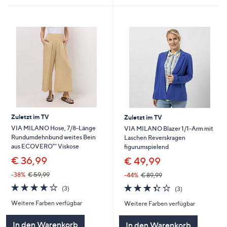
Zuletzt im TV
Zuletzt im TV
VIA MILANO Hose, 7/8-Länge
VIA MILANO Blazer 1/1-Arm mit
Rundumdehnbund weites Bein
Laschen Reverskragen
aus ECOVERO™ Viskose
figurumspielend
€ 36,99
€ 49,99
-38%
€ 59,99
-44%
€ 89,99
3.7
3
3.3
3
(3)
(3)
von
Bewertungen
von
Bewertungen
Weitere Farben verfügbar
Weitere Farben verfügbar
5
5
In den Warenkorb
In den Warenkorb