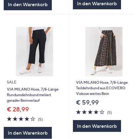
5
In den Warenkorb
In den Warenkorb
SALE
VIA MILANO Hose, 7/8-Länge
Teildehnbund aus ECOVERO
VIA MILANO Hose, 7/8-Länge
Viskose weites Bein
Rundumdehnbund meliert
gerader Beinverlauf
€ 59,99
€ 28,99
4.0
5
(5)
von
Bewertungen
4.0
5
(5)
5
von
Bewertungen
In den Warenkorb
5
In den Warenkorb