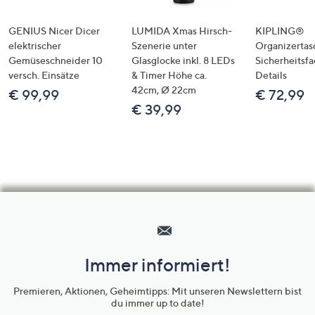
GENIUS Nicer Dicer
LUMIDA Xmas Hirsch-
KIPLING®
elektrischer
Szenerie unter
Organizertas
Gemüseschneider 10
Glasglocke inkl. 8 LEDs
Sicherheitsf
versch. Einsätze
& Timer Höhe ca.
Details
42cm, Ø 22cm
€ 99,99
€ 72,99
€ 39,99
Hilfeseiten,
Service
und
Immer informiert!
Unternehmensinformationen
Premieren, Aktionen, Geheimtipps: Mit unseren Newslettern bist
du immer up to date!