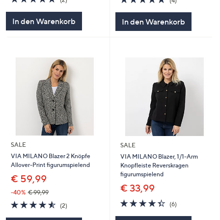
(4)
von
Bewertungen
von
Bewertungen
5
5
In den Warenkorb
In den Warenkorb
SALE
SALE
VIA MILANO Blazer 2 Knöpfe
VIA MILANO Blazer, 1/1-Arm
Allover-Print figurumspielend
Knopfleiste Reverskragen
figurumspielend
€ 59,99
€ 33,99
-40%
€ 99,99
4.3
6
4.5
2
(6)
(2)
von
Bewertungen
von
Bewertungen
5