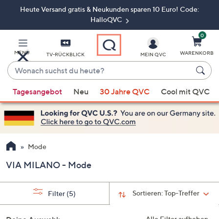
Heute Versand gratis & Neukunden sparen 10 Euro! Code:
Zum
Hauptinhalt
HalloQVC
springen
0
MENÜ
WARENKORB
TV-RÜCKBLICK
MEIN QVC
Wonach
suchst
Wenn
du
Tagesangebot
Neu
30 Jahre QVC
Cool mit QVC
Vorschläge
heute?
verfügbar
sind,
verwenden
Sie
Mode
die
VIA MILANO - Mode
Pfeiltasten
nach
oben
Sortieren:
Top-Treffer
Filter
(5)
und
nach
Alle Filter aufheben