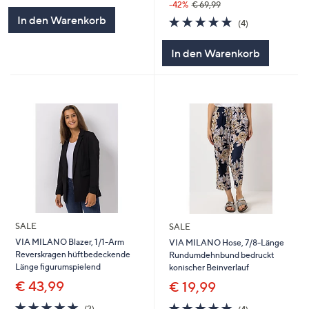
-42%
€ 69,99
In den Warenkorb
5.0
4
(4)
von
Bewertungen
5
In den Warenkorb
SALE
SALE
VIA MILANO Blazer, 1/1-Arm
VIA MILANO Hose, 7/8-Länge
Reverskragen hüftbedeckende
Rundumdehnbund bedruckt
Länge figurumspielend
konischer Beinverlauf
€ 43,99
€ 19,99
5.0
2
5.0
4
(2)