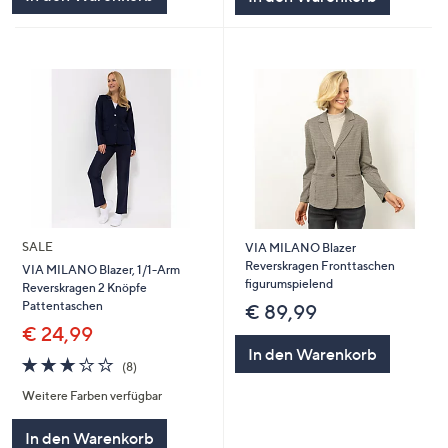
SALE
VIA MILANO Blazer
Reverskragen Fronttaschen
VIA MILANO Blazer, 1/1-Arm
figurumspielend
Reverskragen 2 Knöpfe
Pattentaschen
€ 89,99
€ 24,99
In den Warenkorb
3.1
8
(8)
von
Bewertungen
Weitere Farben verfügbar
5
In den Warenkorb