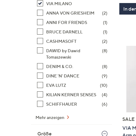
VIA MILANO
In de
ANNA VON GRIESHEIM
(2)
ANNI FOR FRIENDS
(1)
BRUCE DARNELL
(1)
CASHMASOFT
(2)
DAWID by Dawid
(8)
Tomaszewski
DENIM & CO.
(8)
DINE 'N' DANCE
(9)
EVA LUTZ
(10)
KILIAN KERNER SENSES
(4)
SCHIFFHAUER
(6)
Mehr anzeigen
SALE
VIA M
Größe
Arm o