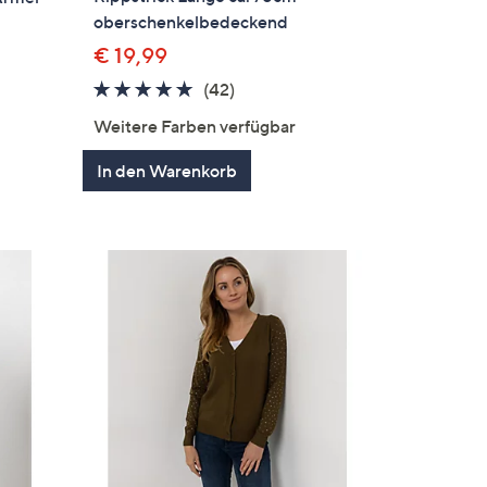
oberschenkelbedeckend
€ 19,99
4.8
42
en
(42)
von
Bewertungen
Weitere Farben verfügbar
5
In den Warenkorb