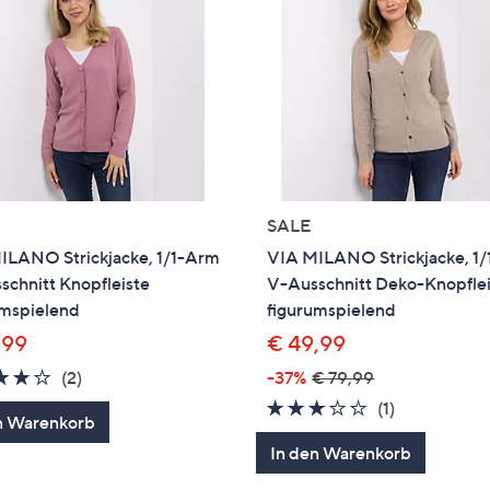
SALE
ILANO Strickjacke, 1/1-Arm
VIA MILANO Strickjacke, 1
chnitt Knopfleiste
V-Ausschnitt Deko-Knopfle
umspielend
figurumspielend
,99
€ 49,99
4.0
2
(2)
-37%
€ 79,99
von
Bewertungen
3.0
1
(1)
n Warenkorb
5
von
Bewertung
In den Warenkorb
5