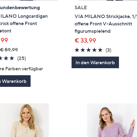
Kundenbewertung
SALE
ILANO Longcardigan
VIA MILANO Strickjacke, 1
rick offene Front
offene Front V-Ausschnitt
etont
figurumspielend
,99
€ 33,99
€ 59,99
4.7
3
(3)
von
Bewertung
4.7
25
(25)
In den Warenkorb
5
von
Bewertungen
re Farben verfügbar
5
n Warenkorb