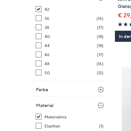
Glanz
42
€ 29
36
(16)
38
(17)
In de
40
(18)
44
(18)
46
(17)
48
(16)
50
(12)
Farbe
Material
Materialmix
Elasthan
(1)