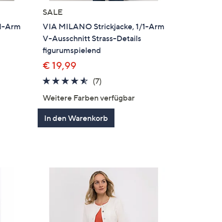
SALE
/1-Arm
VIA MILANO Strickjacke, 1/1-Arm
V-Ausschnitt Strass-Details
figurumspielend
€ 19,99
4.4
7
(7)
en
von
Bewertungen
Weitere Farben verfügbar
5
In den Warenkorb