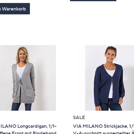
5
n Warenkorb
SALE
ILANO Longcardigan, 1/1-
VIA MILANO Strickjacke, 1
ffene Front mit Bindeband
V-Ausschnitt ausgestellter 