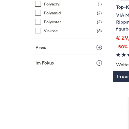
Polyacryl
(1)
Top-
Polyamid
(2)
VIA M
Rippst
Polyester
(2)
figurb
Viskose
(8)
€ 29
-50%
Preis
Im Fokus
Weite
In de