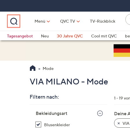
Zum
Hauptinhalt
springen
W
Menü
QVC TV
TV-Rückblick
su
W
d
Vo
Tagesangebot
Neu
30 Jahre QVC
Cool mit QVC
be
h
ve
QLINARISCH
Technik
si
v
Si
Mode
di
Pf
VIA MILANO - Mode
n
o
Filtern nach:
u
1 - 19 vo
n
Zur
u
Bekleidungsart
Deine 
Produktliste
o
springen
VIA
Blusenkleider
w