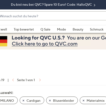
Du bist neu bei QVC? Spare 10 Euro! Code: HalloQVC
onach
chst
enn
u
rschläge
:well
Top bewertet
Q Sale
Mode
Beauty
Schmuck
eute?
rfügbar
nd,
erwenden
e
e
eiltasten
ach
ben
nd
n 19
|
Seite 1 von 1
ach
nten
Auswahl:
der
 MILANO
Cardigan
Blusenkleider
Materialmix
ischen