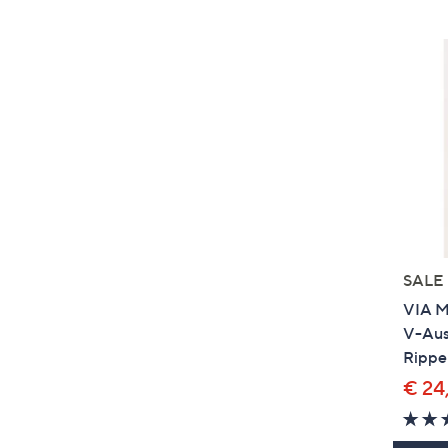
SALE
VIA M
V-Auss
Rippe
€ 24