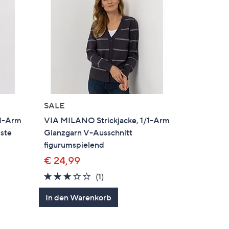
SALE
/1-Arm
VIA MILANO Strickjacke, 1/1-Arm
iste
Glanzgarn V-Ausschnitt
figurumspielend
€ 24,99
3.0
1
(1)
von
Bewertungen
In den Warenkorb
5
en