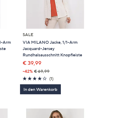
SALE
/1-Arm
VIA MILANO Jacke, 1/1-Arm
ste
Jacquard-Jersey
Rundhalsausschnitt Knopfleiste
€ 39,99
-42%
€ 69,99
en
4.0
1
(1)
von
Bewertungen
In den Warenkorb
5