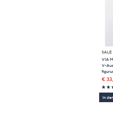
SALE
VIA M
V-Auss
figur
€ 33
In de