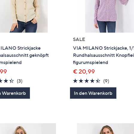
SALE
ILANO Strickjacke
VIA MILANO Strickjacke, 1
alsausschnitt geknöpft
Rundhalsausschnitt Knopflei
umspielend
figurumspielend
,99
€ 20,99
4.3
3
4.3
9
(3)
(9)
von
Bewertungen
von
Bewertung
n Warenkorb
In den Warenkorb
5
5