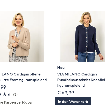
e
f
ouch-
eräten
ach
nks
zw.
chts,
m
ese
zuzeigen.
Neu
ILANO Cardigan offene
VIA MILANO Cardigan
 kurze Form figurumspielend
Rundhalsausschnitt Knopflei
figurumspielend
,99
€ 69,99
4.3
3
(3)
von
Bewertungen
In den Warenkorb
re Farben verfügbar