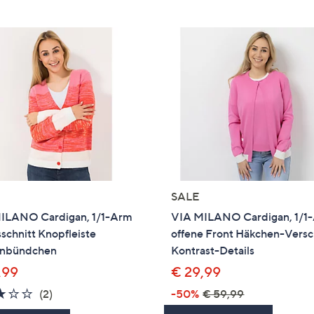
SALE
ILANO Cardigan, 1/1-Arm
VIA MILANO Cardigan, 1/1
chnitt Knopfleiste
offene Front Häkchen-Versc
nbündchen
Kontrast-Details
,99
€ 29,99
3.0
2
(2)
-50%
€ 59,99
von
Bewertungen