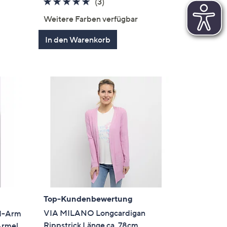
5.0
3
(3)
von
Bewertungen
Weitere Farben verfügbar
5
In den Warenkorb
Top-Kundenbewertung
VIA MILANO Longcardigan
/1-Arm
Rippstrick Länge ca. 78cm
Ärmel