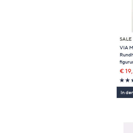
SALE
VIA M
Rundh
figur
€ 19
In de