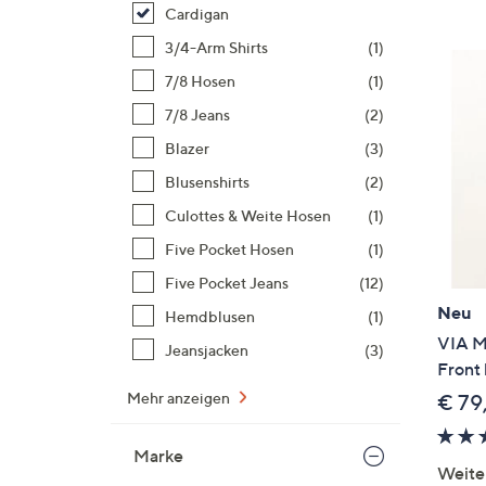
Si
Cardigan
au
3/4-Arm Shirts
(1)
T
7/8 Hosen
(1)
G
n
7/8 Jeans
(2)
li
Blazer
(3)
b
Blusenshirts
(2)
re
Culottes & Weite Hosen
(1)
u
di
Five Pocket Hosen
(1)
an
Five Pocket Jeans
(12)
Neu
Hemdblusen
(1)
VIA M
Jeansjacken
(3)
Front
Mehr anzeigen
€ 79
Marke
Weite