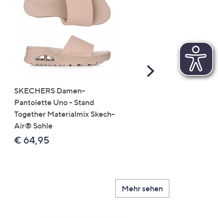
Scroll
Right
SKECHERS Damen-
JERYMOOD HOMEWEA
Pantolette Uno - Stand
Tops Mikrofaser Seitensc
Together Materialmix Skech-
leger weit
Air® Sohle
€ 24,99
€ 64,95
Mehr sehen