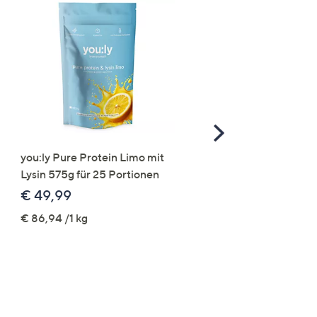
Scroll
Right
you:ly Pure Protein Limo mit
STRANDFEIN Punto-Ho
Lysin 575g für 25 Portionen
elastisch Rundumdehnb
Logo-Stickerei weites B
€ 49,99
€ 109,99
€ 86,94 /1 kg