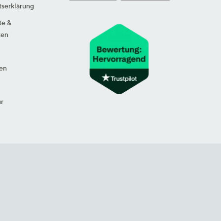
tserklärung
te &
ten
en
ur