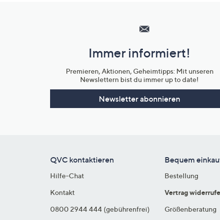
Hilfeseiten,
Service
und
Immer informiert!
Unternehmensinformationen
Premieren, Aktionen, Geheimtipps: Mit unseren
Newslettern bist du immer up to date!
Newsletter abonnieren
QVC kontaktieren
Bequem einkau
Hilfe-Chat
Bestellung
Kontakt
Vertrag widerruf
0800 2944 444 (gebührenfrei)
Größenberatung