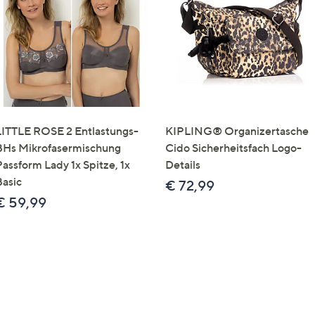
e
f
ouch-
eräten
ach
nks
zw.
chts,
LITTLE ROSE 2 Entlastungs-
KIPLING® Organizertasche
m
BHs Mikrofasermischung
Cido Sicherheitsfach Logo-
ese
Passform Lady 1x Spitze, 1x
Details
zuzeigen.
Basic
€ 72,99
€ 59,99