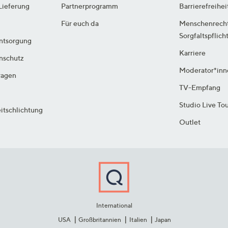
Lieferung
Partnerprogramm
Barrierefreihei
Für euch da
Menschenrech
Sorgfaltspflich
ntsorgung
Karriere
enschutz
Moderator*inn
ragen
TV-Empfang
Studio Live To
itschlichtung
Outlet
International
USA
Großbritannien
Italien
Japan