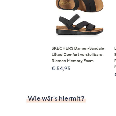
Si
au
T
G
n
li
b
re
SKECHERS Damen-Sandale
u
Lifted Comfort verstellbare
di
Riemen Memory Foam
an
€ 54,95
Wie wär's hiermit?