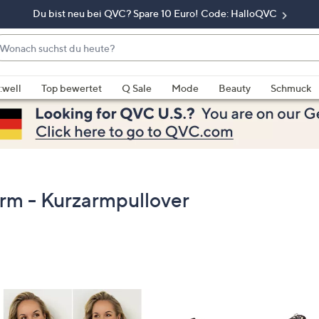
Du bist neu bei QVC? Spare 10 Euro! Code: HalloQVC
onach
chst
enn
u
rschläge
:well
Top bewertet
Q Sale
Mode
Beauty
Schmuck
eute?
rfügbar
nd,
erwenden
e
e
eiltasten
rm - Kurzarmpullover
ach
ben
nd
ach
nten
der
ischen