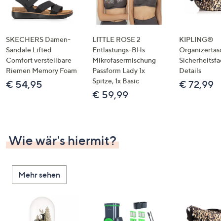
SKECHERS Damen-
LITTLE ROSE 2
KIPLING®
Sandale Lifted
Entlastungs-BHs
Organizertas
Comfort verstellbare
Mikrofasermischung
Sicherheitsf
Riemen Memory Foam
Passform Lady 1x
Details
Spitze, 1x Basic
€ 54,95
€ 72,99
€ 59,99
Wie wär's hiermit?
Mehr sehen