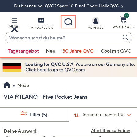
Du bist neu bei QVC? Spare 10 Euro! Code: HalloQVC
Zum
Hauptinhalt
springen
0
MENÜ
WARENKORB
TV-RÜCKBLICK
MEIN QVC
Wonach
suchst
Wenn
du
Tagesangebot
Neu
30 Jahre QVC
Cool mit QVC
Vorschläge
heute?
verfügbar
sind,
verwenden
Sie
Mode
die
VIA MILANO - Five Pocket Jeans
Pfeiltasten
nach
oben
Sortieren:
Top-Treffer
Filter
(5)
und
nach
Deine Auswahl:
Alle Filter aufheben
unten