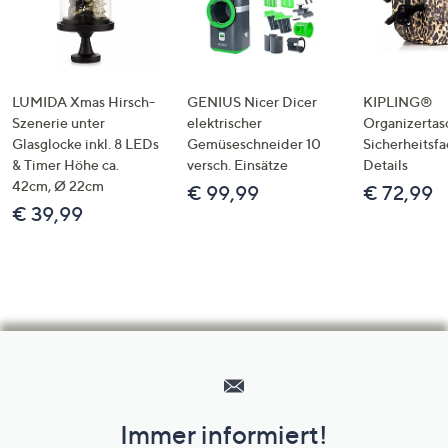
LUMIDA Xmas Hirsch-
GENIUS Nicer Dicer
KIPLING®
Szenerie unter
elektrischer
Organizertas
Glasglocke inkl. 8 LEDs
Gemüseschneider 10
Sicherheitsf
& Timer Höhe ca.
versch. Einsätze
Details
42cm, Ø 22cm
€ 99,99
€ 72,99
€ 39,99
Hilfeseiten,
Service
und
Immer informiert!
Unternehmensinformationen