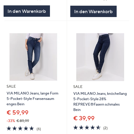
von
Bewertungen
von
Bewertungen
5
5
In den Warenkorb
In den Warenkorb
SALE
SALE
VIA MILANO Jeans, lange Form
VIA MILANO Jeans, knöchellang
5-Pocket-Style Fransensaum
5-Pocket-Style 28%
enges Bein
REPREVE®Fasern schmales
Bein
€ 59,99
€ 39,99
-33%
€ 89,99
4.5
2
4.8
6
(2)
(6)
von
Bewertungen
von
Bewertungen