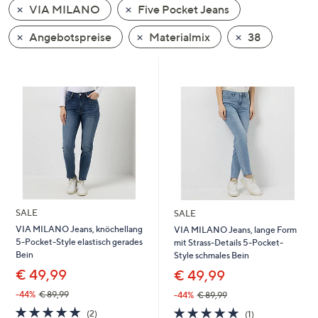
VIA MILANO
Five Pocket Jeans
oder
wischen
Angebotspreise
Materialmix
38
Sie
auf
Touch-
Geräten
nach
links
bzw.
rechts,
um
diese
SALE
SALE
anzuzeigen.
VIA MILANO Jeans, knöchellang
VIA MILANO Jeans, lange Form
5-Pocket-Style elastisch gerades
mit Strass-Details 5-Pocket-
Bein
Style schmales Bein
€ 49,99
€ 49,99
-44%
€ 89,99
-44%
€ 89,99
5.0
2
5.0
1
(2)
(1)