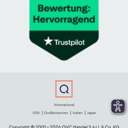
International
USA
Großbritannien
Italien
Japan
Copyright © 2001 - 2026 QVC Handel S.à r.l. & Co. KG