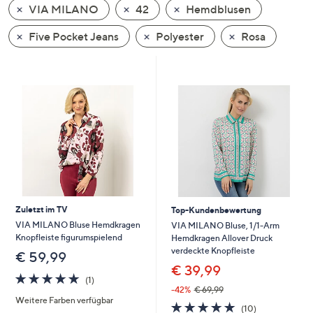
VIA MILANO
42
Hemdblusen
oder
wischen
Five Pocket Jeans
Polyester
Rosa
Sie
auf
Touch-
Geräten
nach
links
bzw.
rechts,
um
diese
Zuletzt im TV
Top-Kundenbewertung
anzuzeigen.
VIA MILANO Bluse Hemdkragen
VIA MILANO Bluse, 1/1-Arm
Knopfleiste figurumspielend
Hemdkragen Allover Druck
verdeckte Knopfleiste
€ 59,99
€ 39,99
5.0
1
(1)
von
Bewertungen
-42%
€ 69,99
Weitere Farben verfügbar
5
4.7
10
(10)