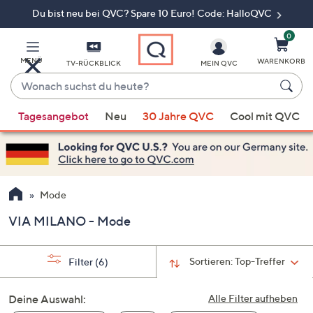
Du bist neu bei QVC? Spare 10 Euro! Code: HalloQVC
Zum
Hauptinhalt
springen
0
MENÜ
WARENKORB
TV-RÜCKBLICK
MEIN QVC
Wonach
suchst
Wenn
du
Tagesangebot
Neu
30 Jahre QVC
Cool mit QVC
Vorschläge
heute?
verfügbar
sind,
verwenden
Sie
Mode
die
VIA MILANO - Mode
Pfeiltasten
nach
oben
Sortieren:
Top-Treffer
Filter
(6)
und
nach
Deine Auswahl:
Alle Filter aufheben
unten