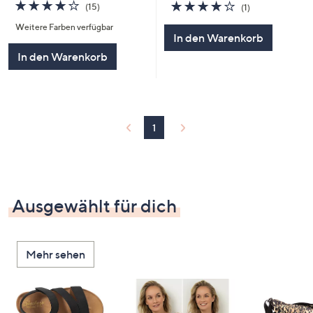
4.2
15
4.0
1
(15)
(1)
von
Bewertungen
von
Bewertungen
Weitere Farben verfügbar
5
5
In den Warenkorb
In den Warenkorb
1
Ausgewählt für dich
Mehr sehen