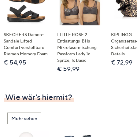
SKECHERS Damen-
LITTLE ROSE 2
KIPLING®
Sandale Lifted
Entlastungs-BHs
Organizertas
Comfort verstellbare
Mikrofasermischung
Sicherheitsf
Riemen Memory Foam
Passform Lady 1x
Details
Spitze, 1x Basic
€ 54,95
€ 72,99
€ 59,99
Wie wär's hiermit?
Mehr sehen