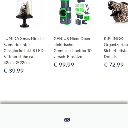
LUMIDA Xmas Hirsch-
GENIUS Nicer Dicer
KIPLING®
Szenerie unter
elektrischer
Organizertas
Glasglocke inkl. 8 LEDs
Gemüseschneider 10
Sicherheitsf
& Timer Höhe ca.
versch. Einsätze
Details
42cm, Ø 22cm
€ 99,99
€ 72,99
€ 39,99
Hilfeseiten,
Service
und