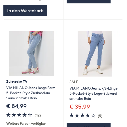
In den Warenkorb
Zuletzt im TV
SALE
VIA MILANO Jeans, lange Form
VIA MILANO Jeans, 7/8-Länge
5-Pocket-Style Zierband am
5-Pocket-Style Logo-Stickerei
Saum schmales Bein
schmales Bein
€ 84,99
€ 35,99
4.2
42
4.2
5
(42)
(5)
von
Bewertungen
von
Bewertungen
Weitere Farben verfügbar
5
5