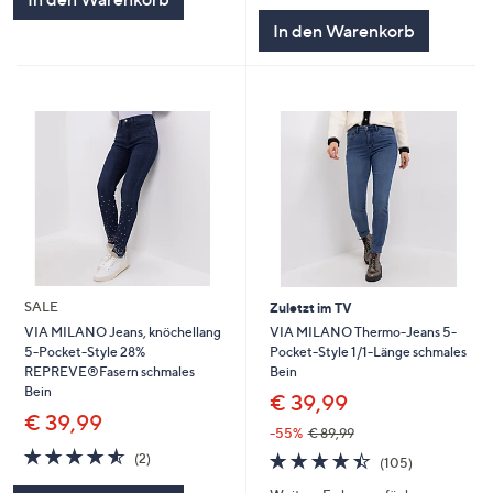
In den Warenkorb
SALE
Zuletzt im TV
VIA MILANO Thermo-Jeans 5-
VIA MILANO Jeans, knöchellang
Pocket-Style 1/1-Länge schmales
5-Pocket-Style 28%
Bein
REPREVE®Fasern schmales
Bein
€ 39,99
€ 39,99
-55%
€ 89,99
4.5
2
4.4
105
(2)
(105)
von
Bewertungen
von
Bewertunge
5