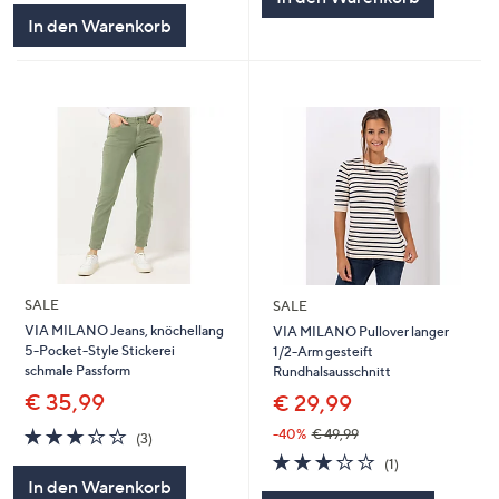
In den Warenkorb
SALE
SALE
VIA MILANO Jeans, knöchellang
VIA MILANO Pullover langer
5-Pocket-Style Stickerei
1/2-Arm gesteift
schmale Passform
Rundhalsausschnitt
€ 35,99
€ 29,99
3.0
3
-40%
€ 49,99
(3)
von
Bewertungen
3.0
1
(1)
5
von
Bewertungen
In den Warenkorb
5