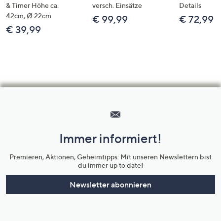
& Timer Höhe ca.
versch. Einsätze
Details
42cm, Ø 22cm
€ 99,99
€ 72,99
€ 39,99
Hilfeseiten,
Service
und
Immer informiert!
Unternehmensinformationen
Premieren, Aktionen, Geheimtipps: Mit unseren Newslettern bist
du immer up to date!
Newsletter abonnieren