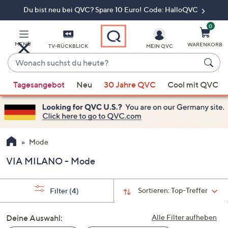
Du bist neu bei QVC? Spare 10 Euro! Code: HalloQVC
Zum
Hauptinhalt
springen
0
MENÜ
WARENKORB
TV-RÜCKBLICK
MEIN QVC
Wonach
suchst
Wenn
du
Tagesangebot
Neu
30 Jahre QVC
Cool mit QVC
Vorschläge
heute?
verfügbar
sind,
verwenden
Sie
Mode
die
VIA MILANO - Mode
Pfeiltasten
nach
oben
Sortieren:
Top-Treffer
Filter
(4)
und
nach
Deine Auswahl:
Alle Filter aufheben
unten