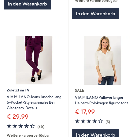
Weitere Farben verfügbar
5
In den Warenkorb
In den Warenkorb
Zuletzt im TV
SALE
VIA MILANO Jeans, knöchellang
VIA MILANO Pullover langer
5-Pocket-Style schmales Bein
Halbarm Polokragen figurbetont
Glanzgarn-Details
€ 17,99
€ 29,99
4.3
3
(3)
4.3
35
von
Bewertungen
(35)
von
Bewertungen
5
In den Warenkorb
Weitere Farben verfügbar
5