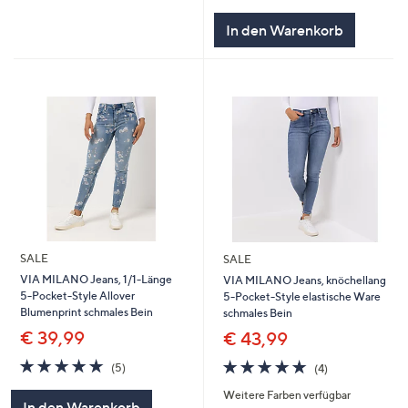
In den Warenkorb
SALE
SALE
VIA MILANO Jeans, 1/1-Länge
VIA MILANO Jeans, knöchellang
5-Pocket-Style Allover
5-Pocket-Style elastische Ware
Blumenprint schmales Bein
schmales Bein
€ 39,99
€ 43,99
4.8
5
4.8
4
(5)
(4)
von
Bewertungen
von
Bewertungen
Weitere Farben verfügbar
5
5
In den Warenkorb