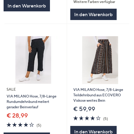
Weitere Farben verfügbar
5
5
In den Warenkorb
In den Warenkorb
SALE
VIA MILANO Hose, 7/8-Länge
Teildehnbund aus ECOVERO
VIA MILANO Hose, 7/8-Länge
Viskose weites Bein
Rundumdehnbund meliert
gerader Beinverlauf
€ 59,99
€ 28,99
4.0
5
(5)
von
Bewertungen
4.0
5
(5)
5
von
Bewertungen
In den Warenkorb