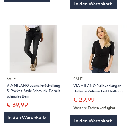
In den Warenkorb
SALE
SALE
VIA MILANO Jeans, knöchellang
VIA MILANO Pullover langer
5-Pocket-Style Schmuck-Details
Halbarm V-Ausschnitt Raffung
schmales Bein
€ 29,99
€ 39,99
Weitere Farben verfügbar
In den Warenkorb
In den Warenkorb