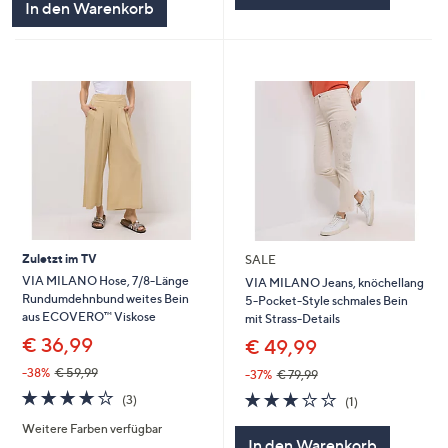
In den Warenkorb
Zuletzt im TV
SALE
VIA MILANO Hose, 7/8-Länge
VIA MILANO Jeans, knöchellang
Rundumdehnbund weites Bein
5-Pocket-Style schmales Bein
aus ECOVERO™ Viskose
mit Strass-Details
€ 36,99
€ 49,99
-38%
€ 59,99
-37%
€ 79,99
3.7
3
3.0
1
(3)
(1)
von
Bewertungen
von
Bewertungen
Weitere Farben verfügbar
5
5
In den Warenkorb