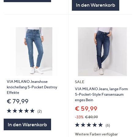
In den Warenkorb
VIA MILANO Jeanshose
SALE
knöchellang 5-Pocket Destroy
VIA MILANO Jeans, lange Form
Effekte
5-Pocket-Style Fransensaum
enges Bein
€ 79,99
€ 59,99
5.0
2
(2)
von
Bewertungen
-33%
€ 89,99
5
4.8
6
In den Warenkorb
(6)
von
Bewertungen
Weitere Farben verfügbar
5