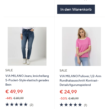
von
Bewertungen
5
In den Warenkorb
SALE
SALE
VIA MILANO Jeans, knöchellang
VIA MILANO Pullover, 1/2-Arm
5-Pocket-Style elastisch gerades
Rundhalsausschnitt Kontrast-
Bein
Details figurumspielend
€ 49,99
€ 24,99
-44%
€ 89,99
-50%
€ 49,99
5.0
2
5.0
1
(2)
(1)
von
Bewertungen
von
Bewertungen