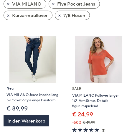
VIA MILANO
Five Pocket Jeans
oder
wischen
Kurzarmpullover
7/8 Hosen
Sie
auf
Touch-
Geräten
nach
links
bzw.
rechts,
um
diese
Neu
SALE
anzuzeigen.
VIA MILANO Jeans knöchellang
VIA MILANO Pullover langer
5-Pocket-Style enge Passform
1/2-Arm Strass-Details
figurumspielend
€ 89,99
€ 24,99
In den Warenkorb
-50%
€ 49,99
5.0
1
(1)