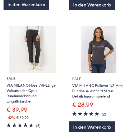
5
5
In den Warenkorb
In den Warenkorb
SALE
SALE
VIA MILANO Hose, 7/8-Länge
VIA MILANO Pullover, 1/2-Arm
Veloursleder-Optik
Rundhalsausschnitt Strass-
Rundumdehnbund
Details figurumspielend
Eingriffstaschen
€ 28,99
€ 39,99
5.0
2
(2)
von
Bewertungen
-42%
€ 69,99
5
5.0
4
(4)
In den Warenkorb
von
Bewertungen