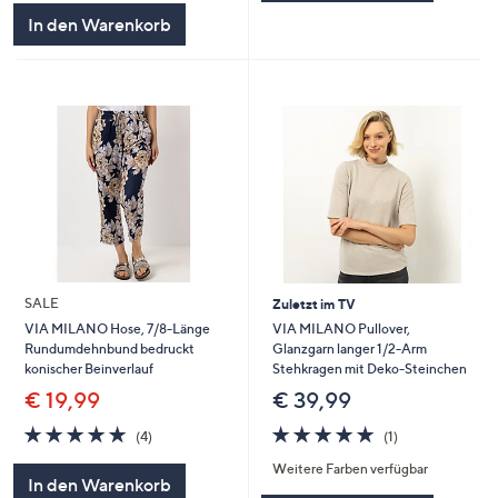
5
In den Warenkorb
SALE
Zuletzt im TV
VIA MILANO Pullover,
VIA MILANO Hose, 7/8-Länge
Glanzgarn langer 1/2-Arm
Rundumdehnbund bedruckt
Stehkragen mit Deko-Steinchen
konischer Beinverlauf
€ 39,99
€ 19,99
5.0
1
5.0
4
(1)
(4)
von
Bewertungen
von
Bewertungen
Weitere Farben verfügbar
5
5
In den Warenkorb