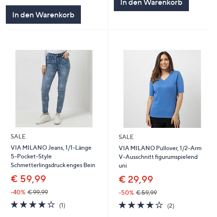
In den Warenkorb
In den Warenkorb
SALE
SALE
VIA MILANO Jeans, 1/1-Länge
VIA MILANO Pullover, 1/2-Arm
5-Pocket-Style
V-Ausschnitt figurumspielend
Schmetterlingsdruck enges Bein
uni
€ 59,99
€ 29,99
-40%
€ 99,99
-50%
€ 59,99
4.0
1
4.0
2
(1)
(2)
von
Bewertungen
von
Bewertungen