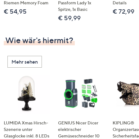
Riemen Memory Foam
Passform Lady 1x
Details
Spitze, 1x Basic
€ 54,95
€ 72,99
€ 59,99
Wie wär's hiermit?
Mehr sehen
LUMIDA Xmas Hirsch-
GENIUS Nicer Dicer
KIPLING®
Szenerie unter
elektrischer
Organizertas
Glasglocke inkl. 8 LEDs
Gemüseschneider 10
Sicherheitsf