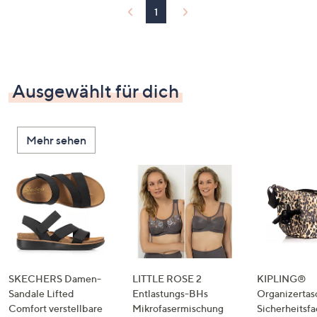
1
Ausgewählt für dich
Mehr sehen
SKECHERS Damen-
LITTLE ROSE 2
KIPLING®
Sandale Lifted
Entlastungs-BHs
Organizertas
Comfort verstellbare
Mikrofasermischung
Sicherheitsf