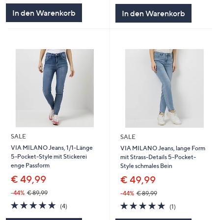
5
5
In den Warenkorb
In den Warenkorb
SALE
SALE
VIA MILANO Jeans, 1/1-Länge
VIA MILANO Jeans, lange Form
5-Pocket-Style mit Stickerei
mit Strass-Details 5-Pocket-
enge Passform
Style schmales Bein
€ 49,99
€ 49,99
-44%
€ 89,99
-44%
€ 89,99
5.0
4
5.0
1
(4)
(1)
von
Bewertungen
von
Bewertungen