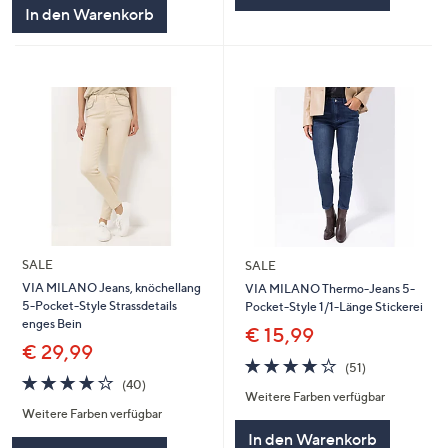
5
In den Warenkorb
SALE
SALE
VIA MILANO Jeans, knöchellang
VIA MILANO Thermo-Jeans 5-
5-Pocket-Style Strassdetails
Pocket-Style 1/1-Länge Stickerei
enges Bein
€ 15,99
€ 29,99
3.7
51
(51)
3.8
40
von
Bewertungen
(40)
Weitere Farben verfügbar
von
Bewertungen
5
Weitere Farben verfügbar
5
In den Warenkorb