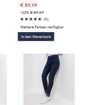
€ 59,99
en
-33%
€ 89,99
4.8
6
(6)
von
Bewertungen
Weitere Farben verfügbar
5
In den Warenkorb