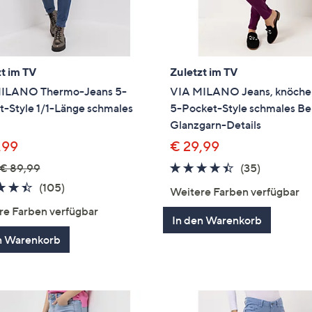
t im TV
Zuletzt im TV
ILANO Thermo-Jeans 5-
VIA MILANO Jeans, knöche
t-Style 1/1-Länge schmales
5-Pocket-Style schmales Be
Glanzgarn-Details
,99
€ 29,99
4.3
35
€ 89,99
(35)
von
Bewertun
4.4
105
(105)
Weitere Farben verfügbar
5
von
Bewertungen
re Farben verfügbar
5
In den Warenkorb
n Warenkorb