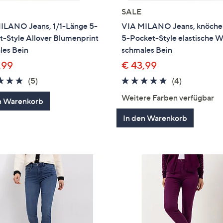
SALE
ILANO Jeans, 1/1-Länge 5-
VIA MILANO Jeans, knöche
t-Style Allover Blumenprint
5-Pocket-Style elastische 
les Bein
schmales Bein
,99
€ 43,99
4.8
5
4.8
4
(5)
(4)
von
Bewertungen
von
Bewertung
Weitere Farben verfügbar
n Warenkorb
5
5
In den Warenkorb