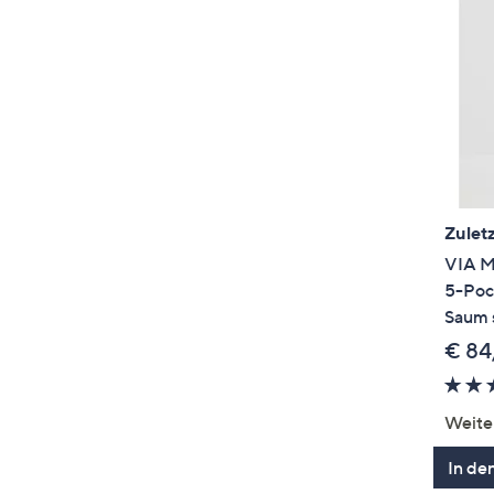
Zuletz
VIA M
5-Poc
Saum 
€ 84
Weite
In de