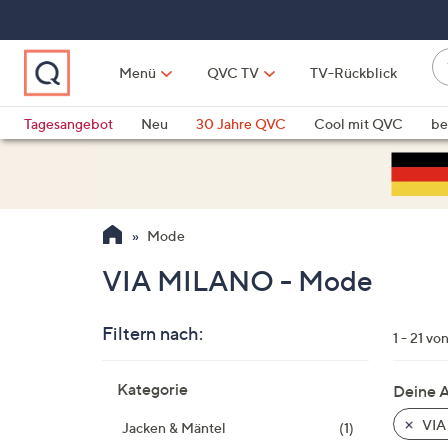
Zum
Hauptinhalt
springen
W
Menü
QVC TV
TV-Rückblick
su
W
d
Vo
Tagesangebot
Neu
30 Jahre QVC
Cool mit QVC
be
h
ve
QLINARISCH
Technik
si
v
Si
Mode
di
Pf
VIA MILANO - Mode
n
o
Filtern nach:
u
1 - 21 vo
n
Zur
u
Kategorie
Deine 
Produktliste
o
springen
VIA
Jacken & Mäntel
(1)
w