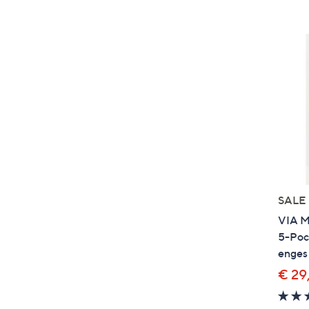
SALE
VIA M
5-Pock
enges
€ 29