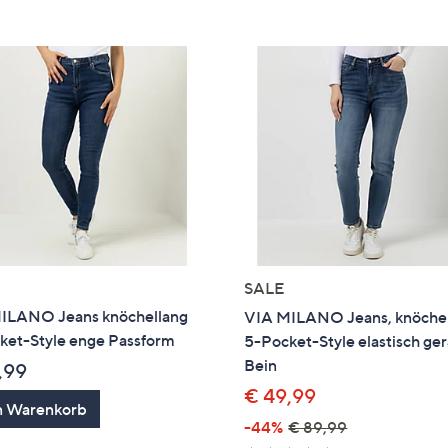
e
f
ouch-
eräten
ach
nks
zw.
chts,
m
ese
zuzeigen.
SALE
ILANO Jeans knöchellang
VIA MILANO Jeans, knöche
ket-Style enge Passform
5-Pocket-Style elastisch ge
Bein
,99
€ 49,99
n Warenkorb
-44%
€ 89,99