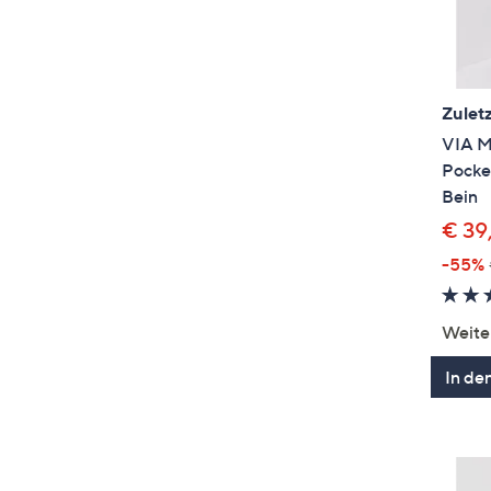
Zuletz
VIA M
Pocke
Bein
€ 39
-55%
Weite
In de