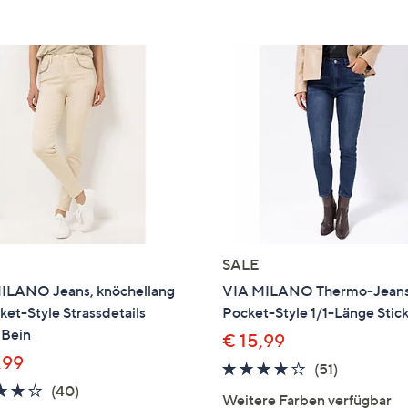
SALE
ILANO Jeans, knöchellang
VIA MILANO Thermo-Jeans
et-Style Strassdetails
Pocket-Style 1/1-Länge Stic
 Bein
€ 15,99
,99
3.7
51
(51)
3.8
40
von
Bewertun
(40)
Weitere Farben verfügbar