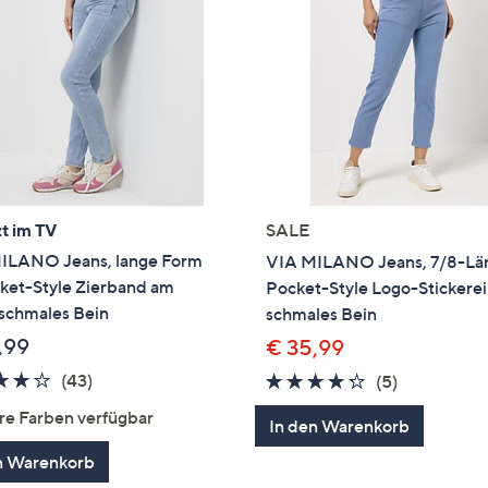
t im TV
SALE
ILANO Jeans, lange Form
VIA MILANO Jeans, 7/8-Lä
ket-Style Zierband am
Pocket-Style Logo-Stickerei
schmales Bein
schmales Bein
,99
€ 35,99
4.2
43
(43)
4.2
5
(5)
von
Bewertungen
von
Bewertung
re Farben verfügbar
In den Warenkorb
5
5
n Warenkorb