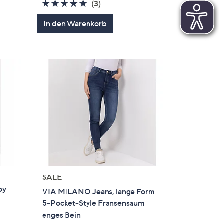
5.0
3
(3)
en
von
Bewertungen
In den Warenkorb
5
SALE
oy
VIA MILANO Jeans, lange Form
5-Pocket-Style Fransensaum
enges Bein