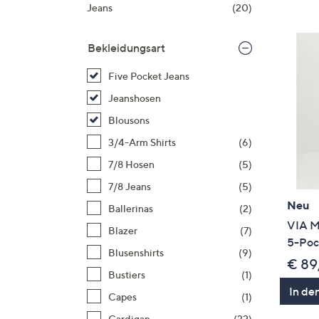
Si
Jeans
(20)
au
T
Bekleidungsart
G
n
Five Pocket Jeans
li
Jeanshosen
b
Blousons
re
3/4-Arm Shirts
(6)
u
di
7/8 Hosen
(5)
an
7/8 Jeans
(5)
Neu
Ballerinas
(2)
VIA M
Blazer
(7)
5-Poc
Blusenshirts
(9)
€ 89
Bustiers
(1)
In de
Capes
(1)
Cardigan
(32)