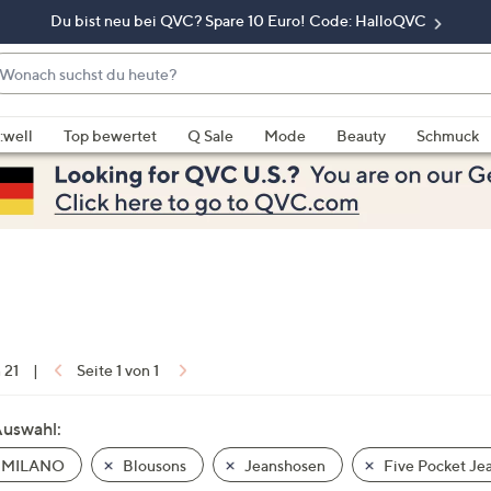
Du bist neu bei QVC? Spare 10 Euro! Code: HalloQVC
onach
chst
enn
u
rschläge
:well
Top bewertet
Q Sale
Mode
Beauty
Schmuck
eute?
rfügbar
nd,
erwenden
e
e
eiltasten
ach
ben
nd
n 21
|
Seite 1 von 1
ach
nten
Auswahl:
der
 MILANO
Blousons
Jeanshosen
Five Pocket Je
ischen