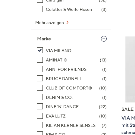
Culottes & Weite Hosen
(3)
Mehr anzeigen
Marke
VIA MILANO
AMINATI®
(13)
ANNI FOR FRIENDS
(1)
BRUCE DARNELL
(1)
CLUB OF COMFORT®
(10)
DENIM & CO.
(1)
DINE 'N' DANCE
(22)
SALE
EVA LUTZ
(10)
VIA M
mit St
KILIAN KERNER SENSES
(7)
schma
KIM & CO.
(2)