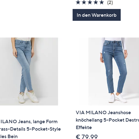
5.0
2
(2)
von
Bewertung
In den Warenkorb
5
VIA MILANO Jeanshose
knöchellang 5-Pocket Destr
ILANO Jeans, lange Form
Effekte
rass-Details 5-Pocket-Style
les Bein
€ 79,99