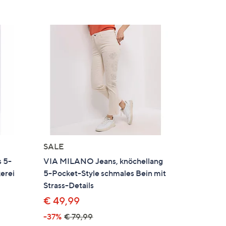
SALE
 5-
VIA MILANO Jeans, knöchellang
kerei
5-Pocket-Style schmales Bein mit
Strass-Details
€ 49,99
gen
-37%
€ 79,99