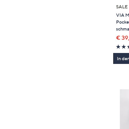
SALE
VIA M
Pocke
schma
€ 39
In de