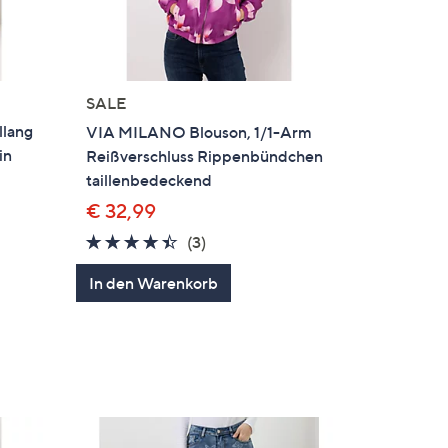
SALE
llang
VIA MILANO Blouson, 1/1-Arm
in
Reißverschluss Rippenbündchen
taillenbedeckend
€ 32,99
4.3
3
(3)
gen
von
Bewertungen
In den Warenkorb
5