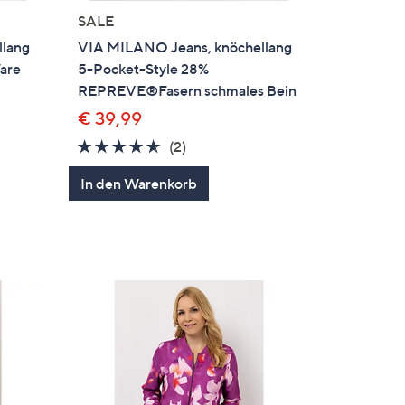
SALE
llang
VIA MILANO Jeans, knöchellang
Ware
5-Pocket-Style 28%
REPREVE®Fasern schmales Bein
€ 39,99
4.5
2
(2)
en
von
Bewertungen
In den Warenkorb
5