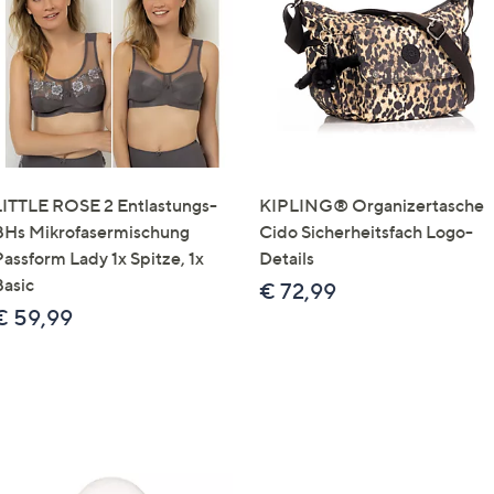
e
f
ouch-
eräten
ach
nks
zw.
chts,
LITTLE ROSE 2 Entlastungs-
KIPLING® Organizertasche
m
BHs Mikrofasermischung
Cido Sicherheitsfach Logo-
ese
Passform Lady 1x Spitze, 1x
Details
zuzeigen.
Basic
€ 72,99
€ 59,99