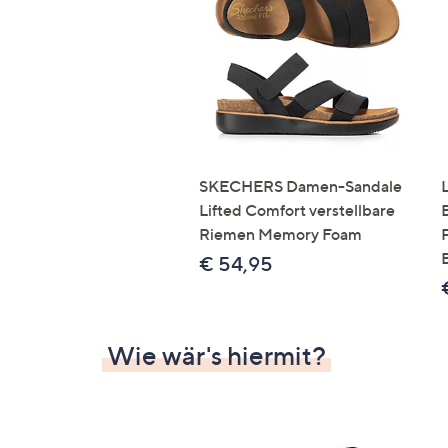
Si
au
T
G
n
li
b
re
SKECHERS Damen-Sandale
u
Lifted Comfort verstellbare
di
Riemen Memory Foam
an
€ 54,95
Wie wär's hiermit?