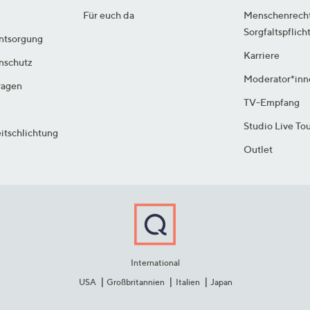
Für euch da
Menschenrech
Sorgfaltspflich
ntsorgung
Karriere
enschutz
Moderator*inn
ragen
TV-Empfang
Studio Live To
itschlichtung
Outlet
International
USA
Großbritannien
Italien
Japan