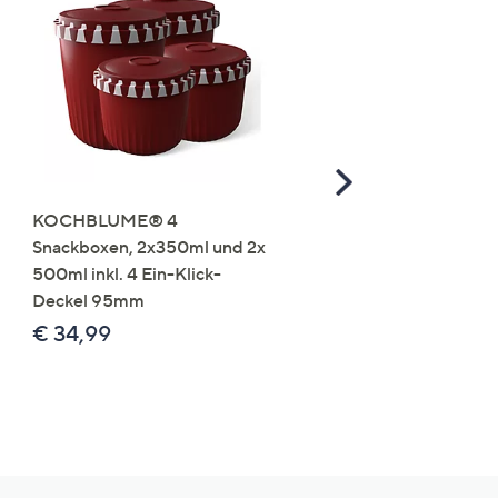
Scroll
Right
KOCHBLUME® 4
you:ly Pure Protein Limo
Snackboxen, 2x350ml und 2x
Lysin 575g für 25 Portio
500ml inkl. 4 Ein-Klick-
€ 49,99
Deckel 95mm
€ 86,94 /1 kg
€ 34,99