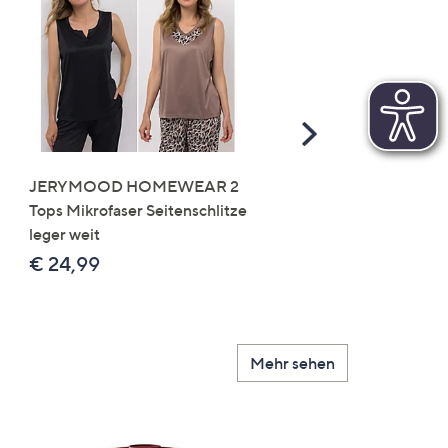
Scroll
Right
JERYMOOD HOMEWEAR 2
LITTLE ROSE 5 Maxislip
Tops Mikrofaser Seitenschlitze
Mikrofaser 3x Stickereide
leger weit
2x uni
€ 24,99
€ 49,99
Mehr sehen