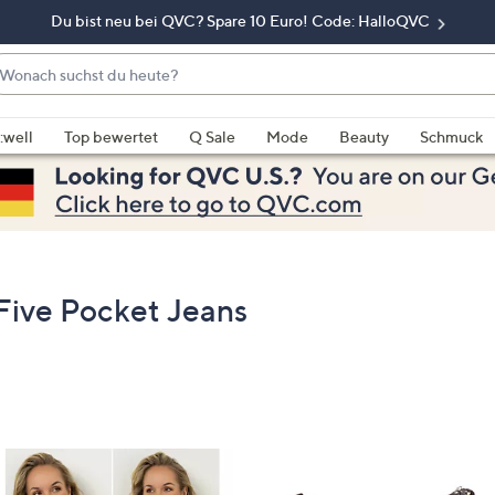
Du bist neu bei QVC? Spare 10 Euro! Code: HalloQVC
onach
chst
enn
u
rschläge
:well
Top bewertet
Q Sale
Mode
Beauty
Schmuck
eute?
rfügbar
nd,
erwenden
e
e
eiltasten
Five Pocket Jeans
ach
ben
nd
ach
nten
der
ischen