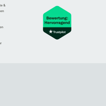
te &
ten
en
ur