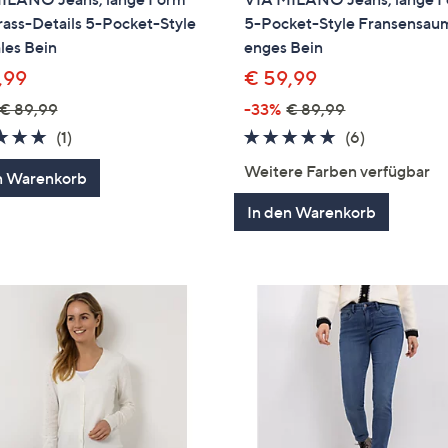
rass-Details 5-Pocket-Style
5-Pocket-Style Fransensau
les Bein
enges Bein
,99
€ 59,99
€ 89,99
-33%
€ 89,99
5.0
1
4.8
6
(1)
(6)
von
Bewertungen
von
Bewertung
Weitere Farben verfügbar
n Warenkorb
5
5
In den Warenkorb