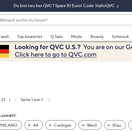
Du bist neu bei QVC? Spare 10 Euro! Code: HalloQVC
onach
chst
enn
u
rschläge
:well
Top bewertet
Q Sale
Mode
Beauty
Schmuck
eute?
rfügbar
nd,
erwenden
e
e
eiltasten
ach
ben
nd
n 21
|
Seite 1 von 1
ach
nten
Auswahl:
der
 MILANO
44
Cardigan
Weiß
Blau
ischen