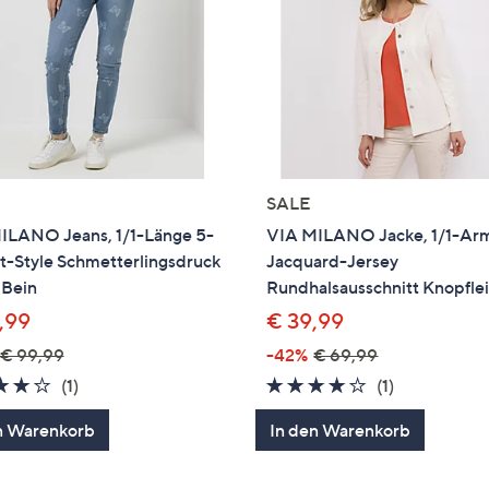
SALE
ILANO Jeans, 1/1-Länge 5-
VIA MILANO Jacke, 1/1-Ar
t-Style Schmetterlingsdruck
Jacquard-Jersey
 Bein
Rundhalsausschnitt Knopflei
,99
€ 39,99
€ 99,99
-42%
€ 69,99
4.0
1
4.0
1
(1)
(1)
von
Bewertungen
von
Bewertung
n Warenkorb
In den Warenkorb
5
5