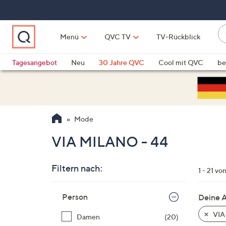
Zum
Hauptinhalt
springen
W
Menü
QVC TV
TV-Rückblick
su
W
d
Vo
Tagesangebot
Neu
30 Jahre QVC
Cool mit QVC
be
h
ve
QLINARISCH
Technik
si
v
Si
Mode
di
Pf
VIA MILANO - 44
n
o
Filtern nach:
u
1 - 21 vo
n
Zur
u
Person
Deine 
Produktliste
o
springen
VIA
Damen
(20)
w