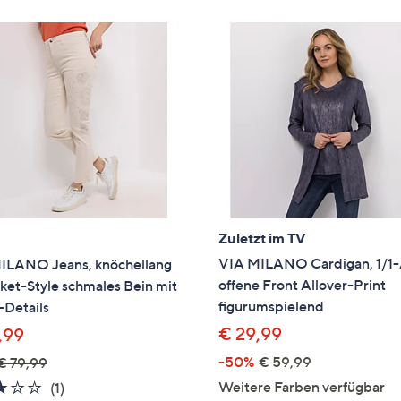
Zuletzt im TV
VIA MILANO Cardigan, 1/1
ILANO Jeans, knöchellang
offene Front Allover-Print
ket-Style schmales Bein mit
figurumspielend
-Details
€ 29,99
,99
-50%
€ 59,99
€ 79,99
3.0
1
Weitere Farben verfügbar
(1)