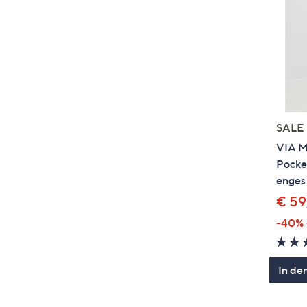
SALE
VIA M
Pocke
enges
€ 59
-40%
In de