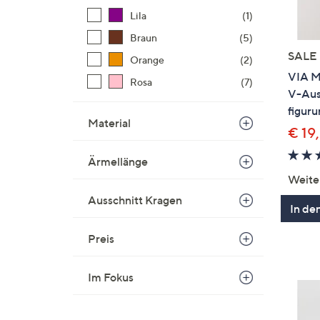
Lila
(1)
Braun
(5)
SALE
Orange
(2)
VIA M
Rosa
(7)
V-Auss
figur
Material
€ 19
Ärmellänge
Weite
Ausschnitt Kragen
In de
Preis
Im Fokus