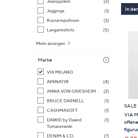
Jeansjacken
(2)
In de
Jeggings
(1)
Kurzarmpullover
(3)
Langarmshirts
(5)
Mehr anzeigen
Marke
VIA MILANO
AMINATI®
(4)
ANNA VON GRIESHEIM
(2)
BRUCE DARNELL
(1)
SALE
CASHMASOFT
(1)
VIA M
DAWID by Dawid
(1)
offene
Tomaszewski
figur
DENIM & CO.
(7)