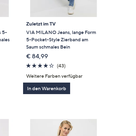
Zuletzt im TV
 5-
VIA MILANO Jeans, lange Form
males
5-Pocket-Style Zierband am
Saum schmales Bein
€ 84,99
4.2
43
(43)
von
Bewertungen
Weitere Farben verfügbar
5
ngen
In den Warenkorb