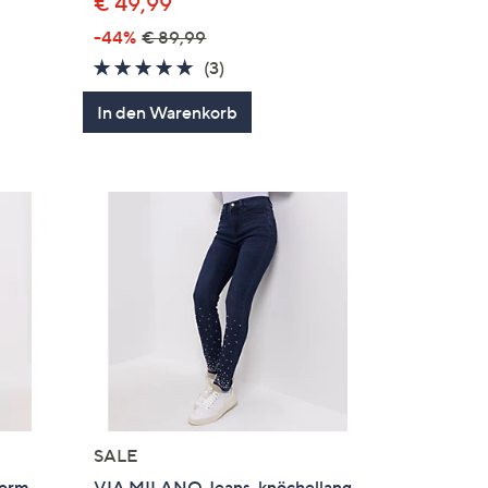
€ 49,99
-44%
€ 89,99
5.0
3
(3)
en
von
Bewertungen
In den Warenkorb
5
SALE
Form
VIA MILANO Jeans, knöchellang