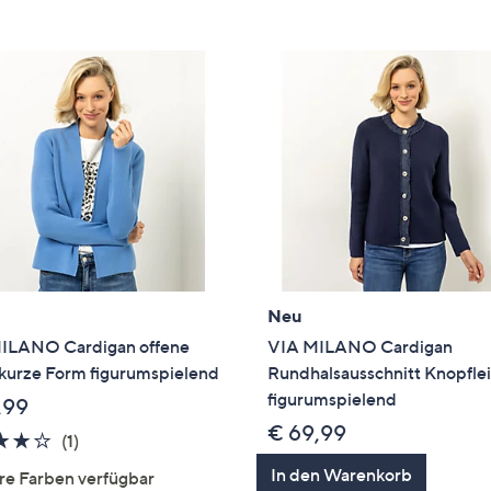
e
f
ouch-
eräten
ach
nks
zw.
chts,
m
ese
zuzeigen.
Neu
ILANO Cardigan offene
VIA MILANO Cardigan
 kurze Form figurumspielend
Rundhalsausschnitt Knopflei
figurumspielend
,99
€ 69,99
4.0
1
(1)
von
Bewertungen
In den Warenkorb
re Farben verfügbar