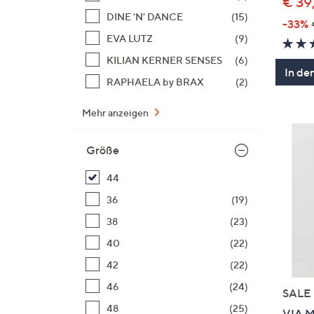
€ 39
DINE 'N' DANCE
(15)
-33%
EVA LUTZ
(9)
KILIAN KERNER SENSES
(6)
In de
RAPHAELA by BRAX
(2)
Mehr anzeigen
Größe
44
36
(19)
38
(23)
40
(22)
42
(22)
46
(24)
SALE
48
(25)
VIA M