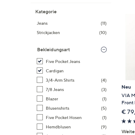
Si
au
Kategorie
T
Jeans
(11)
G
n
Strickjacken
(10)
li
b
Bekleidungsart
re
u
Five Pocket Jeans
di
Cardigan
an
3/4-Arm Shirts
(4)
Neu
7/8 Jeans
(3)
VIA M
Blazer
(1)
Front
Blusenshirts
(5)
€ 79
Five Pocket Hosen
(1)
Hemdblusen
(9)
Weite