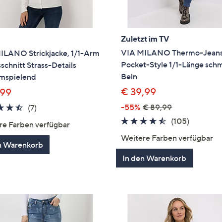
Zuletzt im TV
VIA MILANO Thermo-Jeans
ILANO Strickjacke, 1/1-Arm
Pocket-Style 1/1-Länge sch
chnitt Strass-Details
Bein
umspielend
€ 39,99
,99
4.4
7
-55%
€ 89,99
(7)
von
Bewertungen
4.4
105
(105)
re Farben verfügbar
5
von
Bewertu
Weitere Farben verfügbar
5
n Warenkorb
In den Warenkorb