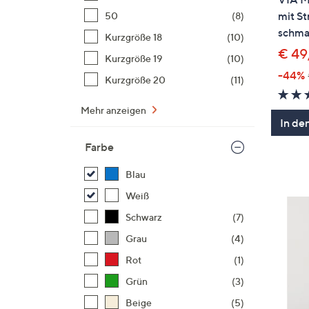
mit St
50
(8)
schma
Kurzgröße 18
(10)
€ 49
Kurzgröße 19
(10)
-44%
Kurzgröße 20
(11)
Mehr anzeigen
In de
Farbe
Blau
Weiß
Schwarz
(7)
Grau
(4)
Rot
(1)
Grün
(3)
Beige
(5)