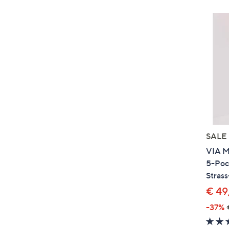
SALE
VIA M
5-Poc
Strass
€ 49
-37%