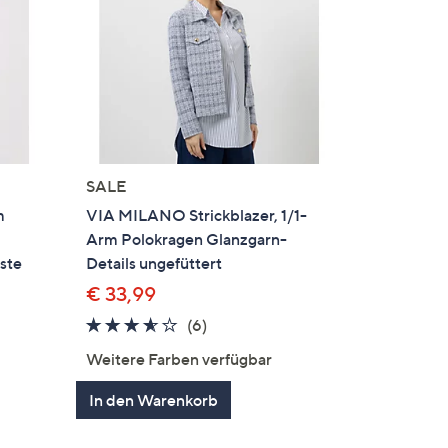
SALE
m
VIA MILANO Strickblazer, 1/1-
Arm Polokragen Glanzgarn-
ste
Details ungefüttert
€ 33,99
3.5
6
(6)
von
Bewertungen
Weitere Farben verfügbar
5
en
In den Warenkorb