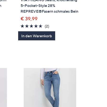
m
5-Pocket-Style 28%
REPREVE®Fasern schmales Bein
€ 39,99
4.5
2
(2)
von
Bewertungen
In den Warenkorb
5
en