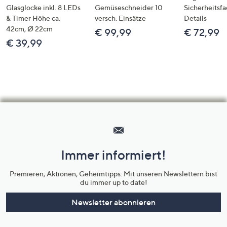
Glasglocke inkl. 8 LEDs
Gemüseschneider 10
Sicherheitsf
& Timer Höhe ca.
versch. Einsätze
Details
42cm, Ø 22cm
€ 99,99
€ 72,99
€ 39,99
Hilfeseiten,
Service
und
Immer informiert!
Unternehmensinformationen
Premieren, Aktionen, Geheimtipps: Mit unseren Newslettern bist
du immer up to date!
Newsletter abonnieren