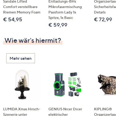
Sandale Lifted
Entlastungs-BHs
Organizertas
Comfort verstellbare
Mikrofasermischung
Sicherheitsf
Riemen Memory Foam
Passform Lady 1x
Details
Spitze, 1x Basic
€ 54,95
€ 72,99
€ 59,99
Wie wär's hiermit?
Mehr sehen
LUMIDA Xmas Hirsch-
GENIUS Nicer Dicer
KIPLING®
Szenerie unter
elektrischer
Organizertas