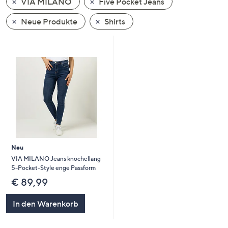
VIA MILANO
Five Pocket Jeans
oder
wischen
Neue Produkte
Shirts
Sie
auf
Touch-
Geräten
nach
links
bzw.
rechts,
um
diese
Neu
anzuzeigen.
VIA MILANO Jeans knöchellang
5-Pocket-Style enge Passform
€ 89,99
In den Warenkorb