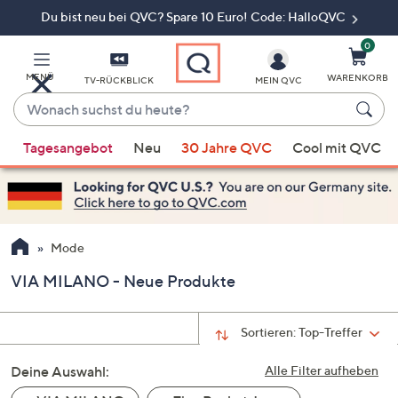
Du bist neu bei QVC? Spare 10 Euro! Code: HalloQVC
Zum
Hauptinhalt
springen
0
MENÜ
WARENKORB
TV-RÜCKBLICK
MEIN QVC
Wonach
suchst
Wenn
du
Tagesangebot
Neu
30 Jahre QVC
Cool mit QVC
Vorschläge
heute?
verfügbar
sind,
verwenden
Sie
Mode
die
VIA MILANO - Neue Produkte
Pfeiltasten
nach
oben
Sortieren:
Top-Treffer
und
Deine Auswahl:
nach
Alle Filter aufheben
unten