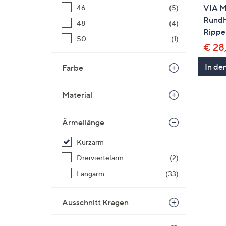
VIA M
46
(5)
Rundh
48
(4)
Rippen
50
(1)
€ 28
In de
Farbe
Material
Ärmellänge
Kurzarm
Dreiviertelarm
(2)
Langarm
(33)
Ausschnitt Kragen