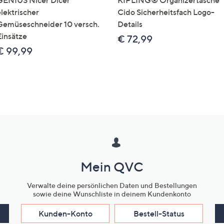
GENIUS Nicer Dicer
KIPLING® Organizertasche
elektrischer
Cido Sicherheitsfach Logo-
Gemüseschneider 10 versch.
Details
Einsätze
€ 72,99
€ 99,99
Mein QVC
Verwalte deine persönlichen Daten und Bestellungen
sowie deine Wunschliste in deinem Kundenkonto
Kunden-Konto
Bestell-Status