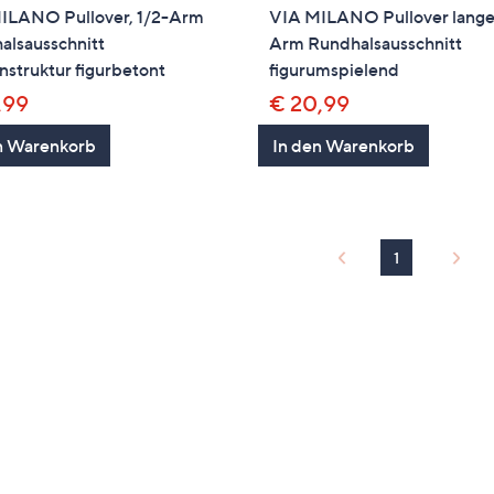
ILANO Pullover, 1/2-Arm
VIA MILANO Pullover lange
alsausschnitt
Arm Rundhalsausschnitt
struktur figurbetont
figurumspielend
,99
€ 20,99
n Warenkorb
In den Warenkorb
1