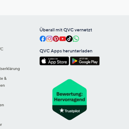
Überall mit QVC vernetzt
VC
QVC Apps herunterladen
tserklärung
te &
ten
en
ur