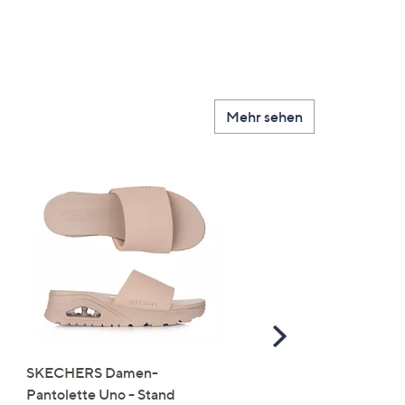
Mehr sehen
Scroll
Right
SKECHERS Damen-
JERYMOOD HOMEWEA
Pantolette Uno - Stand
Tops Mikrofaser Seitensc