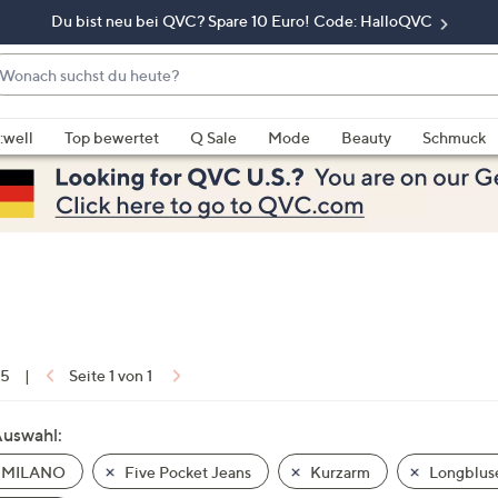
Du bist neu bei QVC? Spare 10 Euro! Code: HalloQVC
onach
chst
enn
u
rschläge
:well
Top bewertet
Q Sale
Mode
Beauty
Schmuck
eute?
rfügbar
nd,
erwenden
e
e
eiltasten
ach
ben
nd
 5
|
Seite 1 von 1
ach
nten
Auswahl:
der
 MILANO
Five Pocket Jeans
Kurzarm
Longblus
ischen