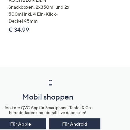
KOCHBLUME® 4
you:ly Pure Protein Limo
Snackboxen, 2x350ml und 2x
Lysin 575g für 25 Portio
500ml inkl. 4 Ein-Klick-
€ 49,99
Deckel 95mm
€ 86,94 /1 kg
€ 34,99
Mobil shoppen
Jetzt die QVC App für Smartphone, Tablet & Co.
herunterladen und überall live dabei sein!
Für Apple
Für Android