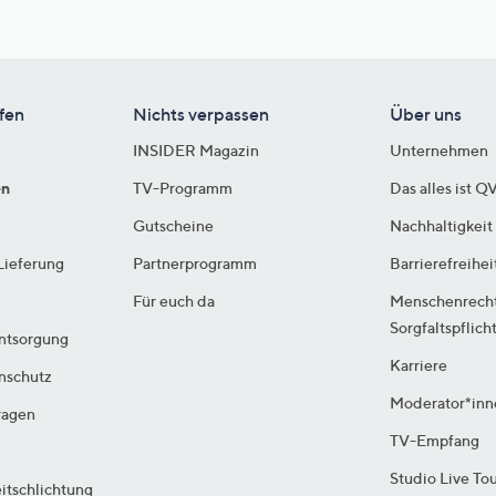
fen
Nichts verpassen
Über uns
INSIDER Magazin
Unternehmen
en
TV-Programm
Das alles ist Q
Gutscheine
Nachhaltigkeit
Lieferung
Partnerprogramm
Barrierefreihei
Für euch da
Menschenrech
Sorgfaltspflich
ntsorgung
Karriere
enschutz
Moderator*inn
ragen
TV-Empfang
Studio Live To
itschlichtung