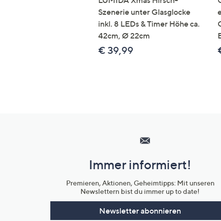
LUMIDA Xmas Hirsch-
Szenerie unter Glasglocke
inkl. 8 LEDs & Timer Höhe ca.
42cm, Ø 22cm
€ 39,99
Hilfeseiten,
Service
und
Immer informiert!
Unternehmensinformationen
Premieren, Aktionen, Geheimtipps: Mit unseren
Newslettern bist du immer up to date!
Newsletter abonnieren