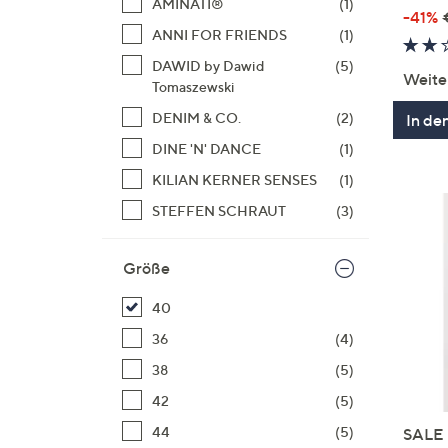
AMINATI®
(1)
-41%
ANNI FOR FRIENDS
(1)
DAWID by Dawid
(5)
Weite
Tomaszewski
DENIM & CO.
(2)
In de
DINE 'N' DANCE
(1)
KILIAN KERNER SENSES
(1)
STEFFEN SCHRAUT
(3)
Größe
40
36
(4)
38
(5)
42
(5)
44
(5)
SALE