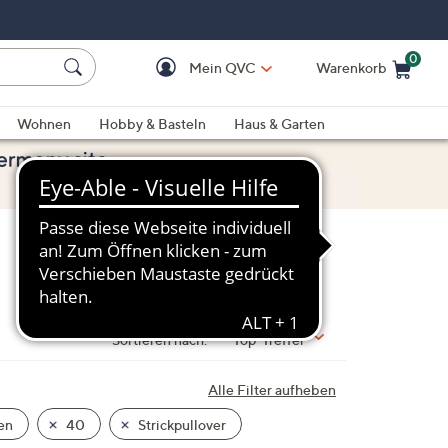
0
Mein QVC
Warenkorb
Einkaufswagen ist le
Wohnen
Hobby & Basteln
Haus & Garten
Sortieren nach:
Top-Treffer
Alle Filter aufheben
en
40
Strickpullover