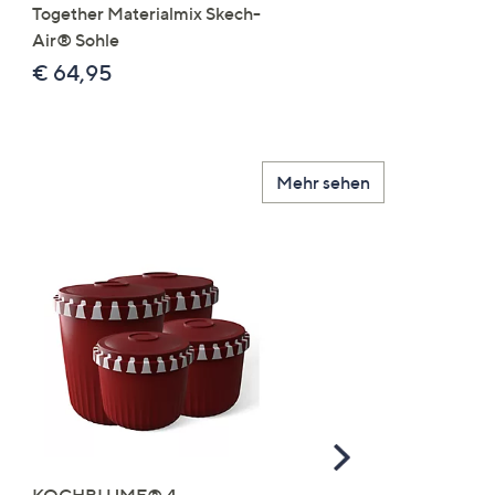
Together Materialmix Skech-
leger weit
Air® Sohle
€ 24,99
€ 64,95
Mehr sehen
Scroll
Right