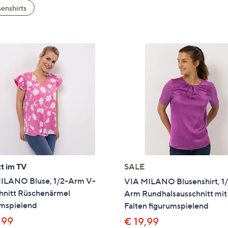
e
enshirts
f
ouch-
eräten
ach
nks
zw.
chts,
m
ese
zuzeigen.
t im TV
SALE
ILANO Bluse, 1/2-Arm V-
VIA MILANO Blusenshirt, 1
hnitt Rüschenärmel
Arm Rundhalsausschnitt mit
umspielend
Falten figurumspielend
,99
€ 19,99