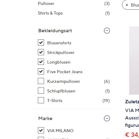
Si
Pullover
(3)
Blus
au
Shirts & Tops
(1)
T
G
Bekleidungsart
n
li
Blusenshirts
b
Strickpullover
re
Longblusen
u
di
Five Pocket Jeans
an
Kurzarmpullover
(6)
Schlupfblusen
(1)
T-Shirts
(19)
Zuletz
VIA M
Aussc
Marke
figur
VIA MILANO
€ 34