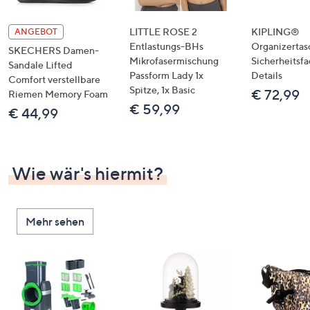
LITTLE ROSE 2
KIPLING®
ANGEBOT
Entlastungs-BHs
Organizertas
SKECHERS Damen-
Mikrofasermischung
Sicherheitsf
Sandale Lifted
Passform Lady 1x
Details
Comfort verstellbare
Spitze, 1x Basic
€ 72,99
Riemen Memory Foam
€ 59,99
€ 44,99
Wie wär's hiermit?
Mehr sehen