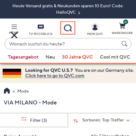
Heute Versand gratis & Neukunden sparen 10 Euro! Code:
Zum
Hauptinhalt
HalloQVC
springen
0
MENÜ
WARENKORB
TV-RÜCKBLICK
MEIN QVC
Wonach
suchst
Wenn
du
Tagesangebot
Neu
30 Jahre QVC
Cool mit QVC
Vorschläge
heute?
verfügbar
sind,
verwenden
Sie
Mode
die
VIA MILANO - Mode
Pfeiltasten
nach
oben
Sortieren:
Top-Treffer
Filter
(3)
und
nach
Alle Filter aufheben