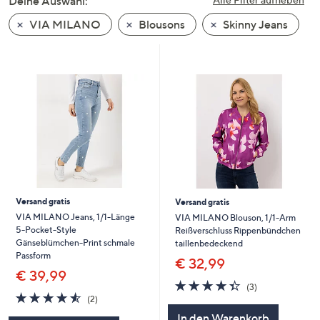
Deine Auswahl:
unten
VIA MILANO
Blousons
Skinny Jeans
oder
wischen
Sie
auf
Touch-
Geräten
nach
links
bzw.
rechts,
um
Versand gratis
Versand gratis
diese
VIA MILANO Jeans, 1/1-Länge
VIA MILANO Blouson, 1/1-Arm
5-Pocket-Style
Reißverschluss Rippenbündchen
anzuzeigen.
Gänseblümchen-Print schmale
taillenbedeckend
Passform
€ 32,99
€ 39,99
4.3
3
(3)
4.5
2
von
Bewertungen
(2)
von
Bewertungen
5
In den Warenkorb