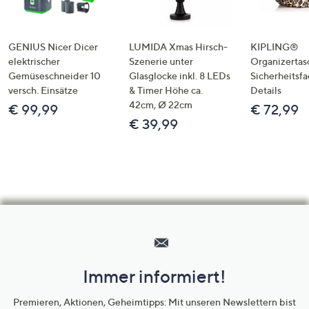
GENIUS Nicer Dicer
LUMIDA Xmas Hirsch-
KIPLING®
elektrischer
Szenerie unter
Organizertas
Gemüseschneider 10
Glasglocke inkl. 8 LEDs
Sicherheitsf
versch. Einsätze
& Timer Höhe ca.
Details
42cm, Ø 22cm
€ 99,99
€ 72,99
€ 39,99
Hilfeseiten,
Service
und
Immer informiert!
Unternehmensinformationen
Premieren, Aktionen, Geheimtipps: Mit unseren Newslettern bist