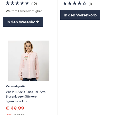
4.7
10
4.0
1
(10)
(1)
von
Bewertungen
von
Bewertungen
Weitere Farben verfügbar
5
5
In den Warenkorb
In den Warenkorb
Versand gratis
VIA MILANO Bluse, 1/1-Arm
Blusenkragen Stickerei
figurumspielend
€ 49,99