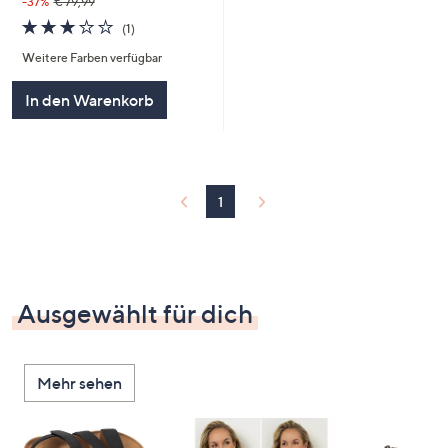
-37%
€ 79,99
3.0
1
(1)
von
Bewertungen
Weitere Farben verfügbar
5
In den Warenkorb
1
Ausgewählt für dich
Mehr sehen