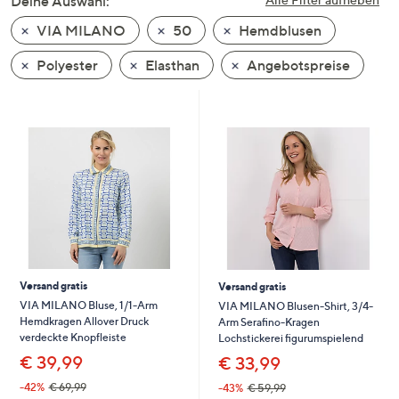
Deine Auswahl:
unten
VIA MILANO
50
Hemdblusen
oder
wischen
Polyester
Elasthan
Angebotspreise
Sie
auf
Touch-
Geräten
nach
links
bzw.
rechts,
um
diese
Versand gratis
Versand gratis
anzuzeigen.
VIA MILANO Bluse, 1/1-Arm
VIA MILANO Blusen-Shirt, 3/4-
Hemdkragen Allover Druck
Arm Serafino-Kragen
verdeckte Knopfleiste
Lochstickerei figurumspielend
€ 39,99
€ 33,99
-42%
€ 69,99
-43%
€ 59,99