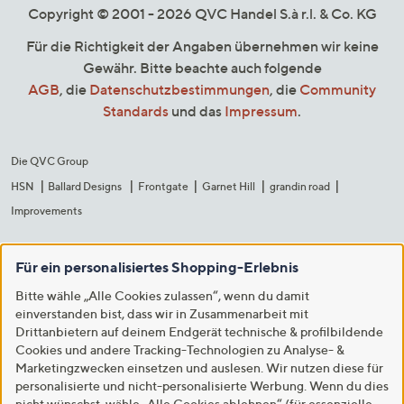
Copyright © 2001 - 2026 QVC Handel S.à r.l. & Co. KG
Für die Richtigkeit der Angaben übernehmen wir keine
Gewähr. Bitte beachte auch folgende
AGB
, die
Datenschutzbestimmungen
, die
Community
Standards
und das
Impressum
.
Die QVC Group
HSN
Ballard Designs
Frontgate
Garnet Hill
grandin road
Improvements
Für ein personalisiertes Shopping-Erlebnis
Bitte wähle „Alle Cookies zulassen“, wenn du damit
einverstanden bist, dass wir in Zusammenarbeit mit
Drittanbietern auf deinem Endgerät technische & profilbildende
Cookies und andere Tracking-Technologien zu Analyse- &
Marketingzwecken einsetzen und auslesen. Wir nutzen diese für
personalisierte und nicht-personalisierte Werbung. Wenn du dies
nicht wünschst, wähle „Alle Cookies ablehnen“ (für essenzielle