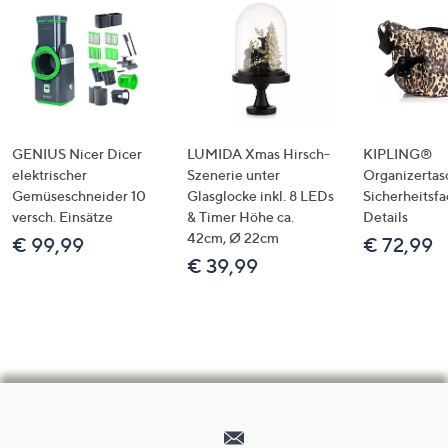
GENIUS Nicer Dicer
LUMIDA Xmas Hirsch-
KIPLING®
elektrischer
Szenerie unter
Organizertas
Gemüseschneider 10
Glasglocke inkl. 8 LEDs
Sicherheitsf
versch. Einsätze
& Timer Höhe ca.
Details
42cm, Ø 22cm
€ 99,99
€ 72,99
€ 39,99
Hilfeseiten,
Service