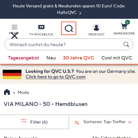
Heute Versand gratis & Neukunden sparen 10 Euro! Code:
Zum
Hauptinhalt
HalloQVC
springen
0
MENÜ
WARENKORB
TV-RÜCKBLICK
MEIN QVC
Wonach
suchst
Wenn
du
Tagesangebot
Neu
30 Jahre QVC
Cool mit QVC
Vorschläge
heute?
verfügbar
sind,
verwenden
Sie
Mode
die
VIA MILANO - 50 - Hemdblusen
Pfeiltasten
nach
oben
Sortieren:
Top-Treffer
Filter
(6)
und
nach
Alle Filter aufheben