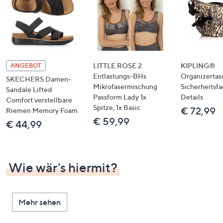
LITTLE ROSE 2
KIPLING®
ANGEBOT
Entlastungs-BHs
Organizertas
SKECHERS Damen-
Mikrofasermischung
Sicherheitsf
Sandale Lifted
Passform Lady 1x
Details
Comfort verstellbare
Spitze, 1x Basic
€ 72,99
Riemen Memory Foam
€ 59,99
€ 44,99
Wie wär's hiermit?
Mehr sehen