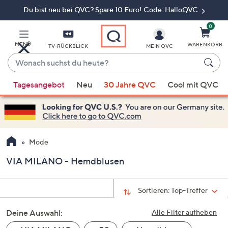
Du bist neu bei QVC? Spare 10 Euro! Code: HalloQVC
Zum
Hauptinhalt
springen
0
MENÜ
WARENKORB
TV-RÜCKBLICK
MEIN QVC
Wonach
suchst
Wenn
du
Tagesangebot
Neu
30 Jahre QVC
Cool mit QVC
Vorschläge
heute?
verfügbar
sind,
verwenden
Sie
Mode
die
VIA MILANO - Hemdblusen
Pfeiltasten
nach
oben
Sortieren:
Top-Treffer
und
Deine Auswahl:
nach
Alle Filter aufheben
unten