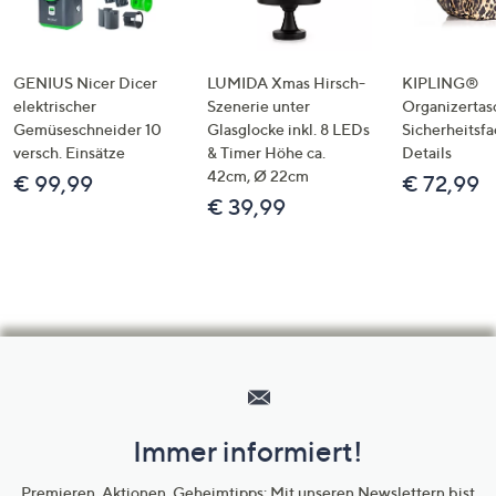
GENIUS Nicer Dicer
LUMIDA Xmas Hirsch-
KIPLING®
elektrischer
Szenerie unter
Organizertas
Gemüseschneider 10
Glasglocke inkl. 8 LEDs
Sicherheitsf
versch. Einsätze
& Timer Höhe ca.
Details
42cm, Ø 22cm
€ 99,99
€ 72,99
€ 39,99
Hilfeseiten,
Service
und
Immer informiert!
Unternehmensinformationen
Premieren, Aktionen, Geheimtipps: Mit unseren Newslettern bist