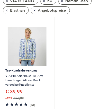
VIA MILANO
50
Hemdblusen
oder
wischen
Elasthan
Angebotspreise
Sie
auf
Touch-
Geräten
nach
links
bzw.
rechts,
um
diese
Top-Kundenbewertung
anzuzeigen.
VIA MILANO Bluse, 1/1-Arm
Hemdkragen Allover Druck
verdeckte Knopfleiste
€ 39,99
-42%
€ 69,99
4.7
10
(10)
von
Bewertungen