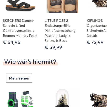
SKECHERS Damen-
LITTLE ROSE 2
KIPLING®
Sandale Lifted
Entlastungs-BHs
Organizertas
Comfort verstellbare
Mikrofasermischung
Sicherheitsf
Riemen Memory Foam
Passform Lady 1x
Details
Spitze, 1x Basic
€ 54,95
€ 72,99
€ 59,99
Wie wär's hiermit?
Mehr sehen