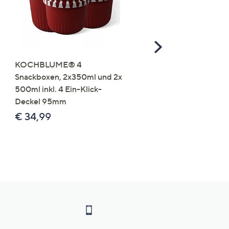
Scroll
Right
KOCHBLUME® 4
you:ly Pure Protein Limo
Snackboxen, 2x350ml und 2x
Lysin 575g für 25 Portio
500ml inkl. 4 Ein-Klick-
€ 49,99
Deckel 95mm
€ 86,94 /1 kg
€ 34,99