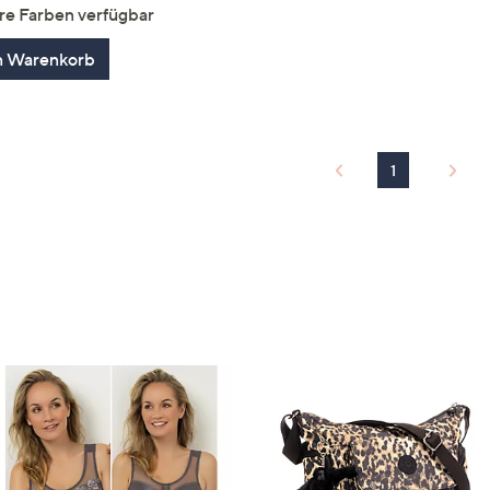
von
Bewertungen
re Farben verfügbar
5
n Warenkorb
1