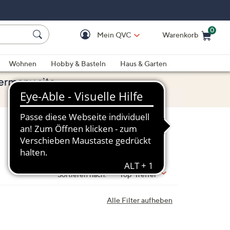
0
Mein QVC
Warenkorb
Einkaufswagen ist le
Wohnen
Hobby & Basteln
Haus & Garten
Sortieren nach:
Top-Treffer
Alle Filter aufheben