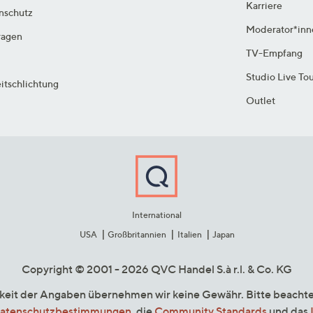
Karriere
enschutz
Moderator*inn
ragen
TV-Empfang
Studio Live To
itschlichtung
Outlet
International
USA
Großbritannien
Italien
Japan
Copyright © 2001 - 2026 QVC Handel S.à r.l. & Co. KG
gkeit der Angaben übernehmen wir keine Gewähr. Bitte beacht
atenschutzbestimmungen
, die
Community Standards
und das