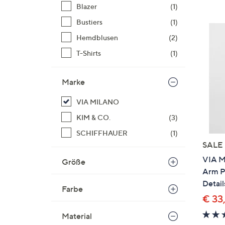
Si
Blazer
(1)
au
Bustiers
(1)
T
Hemdblusen
(2)
G
n
T-Shirts
(1)
li
b
Marke
re
u
VIA MILANO
di
KIM & CO.
(3)
an
SCHIFFHAUER
(1)
SALE
VIA M
Größe
Arm P
Detail
Farbe
€ 33
Material