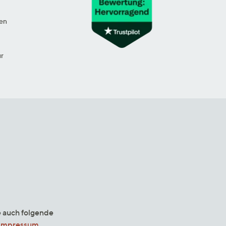
en
ur
e auch folgende
Impressum
.