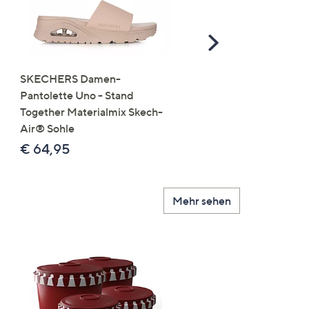
Scroll
Right
SKECHERS Damen-
JERYMOOD HOMEWEA
Pantolette Uno - Stand
Tops Mikrofaser Seitensc
Together Materialmix Skech-
leger weit
Air® Sohle
€ 24,99
€ 64,95
Mehr sehen