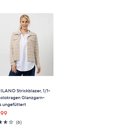
e
f
ouch-
eräten
ach
nks
zw.
chts,
m
ese
zuzeigen.
ILANO Strickblazer, 1/1-
olokragen Glanzgarn-
s ungefüttert
,99
3.5
6
(6)