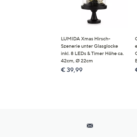
LUMIDA Xmas Hirsch-
Szenerie unter Glasglocke
inkl. 8 LEDs & Timer Höhe ca.
42cm, Ø 22cm
€ 39,99
Hilfeseiten,
Service
und