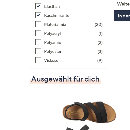
Weite
Elasthan
In de
Kaschmiranteil
Materialmix
(20)
Polyacryl
(1)
Polyamid
(2)
Polyester
(3)
Viskose
(9)
Ausgewählt für dich