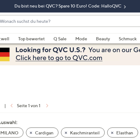
Du bist neu bei QVC? Spare 10 Euro! Code: HalloQVC
onach
chst
enn
u
rschläge
:well
Top bewertet
Q Sale
Mode
Beauty
Schmuck
eute?
rfügbar
nd,
erwenden
e
e
eiltasten
ach
ben
nd
1
|
Seite 1 von 1
ach
nten
Auswahl:
der
 MILANO
Cardigan
Kaschmiranteil
Elasthan
ischen