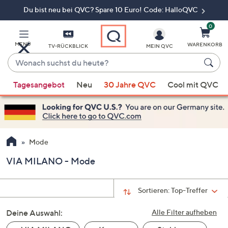
Du bist neu bei QVC? Spare 10 Euro! Code: HalloQVC
Zum
Hauptinhalt
springen
0
MENÜ
WARENKORB
TV-RÜCKBLICK
MEIN QVC
Wonach
suchst
Wenn
du
Tagesangebot
Neu
30 Jahre QVC
Cool mit QVC
Vorschläge
heute?
verfügbar
sind,
verwenden
Sie
Mode
die
VIA MILANO - Mode
Pfeiltasten
nach
oben
Sortieren:
Top-Treffer
und
Deine Auswahl:
nach
Alle Filter aufheben
unten