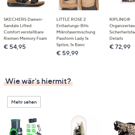
SKECHERS Damen-
LITTLE ROSE 2
KIPLING®
Sandale Lifted
Entlastungs-BHs
Organizertas
Comfort verstellbare
Mikrofasermischung
Sicherheitsf
Riemen Memory Foam
Passform Lady 1x
Details
Spitze, 1x Basic
€ 54,95
€ 72,99
€ 59,99
Wie wär's hiermit?
Mehr sehen