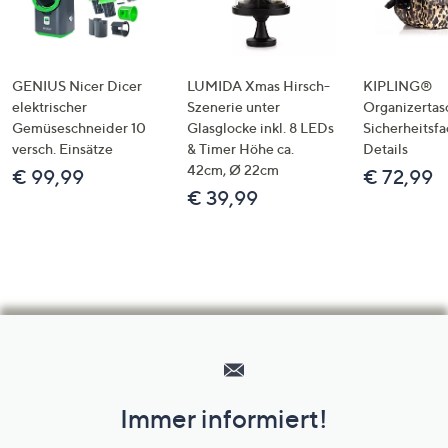
GENIUS Nicer Dicer
LUMIDA Xmas Hirsch-
KIPLING®
elektrischer
Szenerie unter
Organizertas
Gemüseschneider 10
Glasglocke inkl. 8 LEDs
Sicherheitsf
versch. Einsätze
& Timer Höhe ca.
Details
42cm, Ø 22cm
€ 99,99
€ 72,99
€ 39,99
Hilfeseiten,
Service
und
Immer informiert!
Unternehmensinformationen