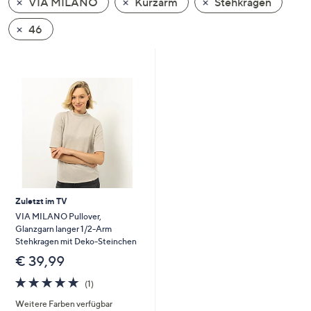
VIA MILANO
Kurzarm
Stehkragen
oder
wischen
46
Sie
auf
Touch-
Geräten
nach
links
bzw.
rechts,
um
diese
Zuletzt im TV
anzuzeigen.
VIA MILANO Pullover,
Glanzgarn langer 1/2-Arm
Stehkragen mit Deko-Steinchen
€ 39,99
5.0
1
(1)
von
Bewertungen
Weitere Farben verfügbar
5