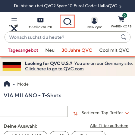
Du bist neu bei QVC? Spare 10 Euro! Code: HalloQVC
Zum
Hauptinhalt
springen
0
MENÜ
WARENKORB
TV-RÜCKBLICK
MEIN QVC
Wonach
suchst
Wenn
du
Tagesangebot
Neu
30 Jahre QVC
Cool mit QVC
Vorschläge
heute?
verfügbar
sind,
verwenden
Sie
Mode
die
VIA MILANO - T-Shirts
Pfeiltasten
nach
oben
Sortieren:
Top-Treffer
und
Deine Auswahl:
nach
Alle Filter aufheben
unten