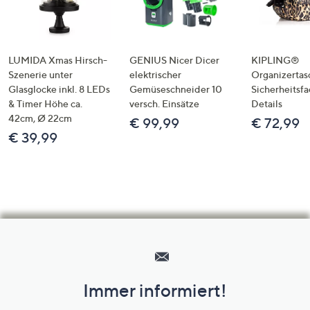
LUMIDA Xmas Hirsch-
GENIUS Nicer Dicer
KIPLING®
Szenerie unter
elektrischer
Organizertas
Glasglocke inkl. 8 LEDs
Gemüseschneider 10
Sicherheitsf
& Timer Höhe ca.
versch. Einsätze
Details
42cm, Ø 22cm
€ 99,99
€ 72,99
€ 39,99
Hilfeseiten,
Service
und
Immer informiert!
Unternehmensinformationen