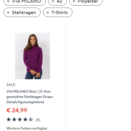
VIA MILANO
42
Polyester
oder
wischen
Stehkragen
T-Shirts
Sie
auf
Touch-
Geräten
nach
links
bzw.
rechts,
um
diese
SALE
anzuzeigen.
VIA MILANO Shirt, 1/1-Arm
gesmokter Stehkragen Strass-
Details figurumspielend
€ 24,99
4.4
5
(5)
von
Bewertungen
Weitere Farben verfügbar
5