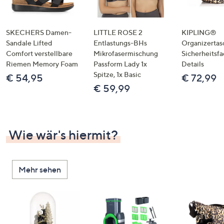
SKECHERS Damen-
LITTLE ROSE 2
KIPLING®
Sandale Lifted
Entlastungs-BHs
Organizertas
Comfort verstellbare
Mikrofasermischung
Sicherheitsf
Riemen Memory Foam
Passform Lady 1x
Details
Spitze, 1x Basic
€ 54,95
€ 72,99
€ 59,99
Wie wär's hiermit?
Mehr sehen