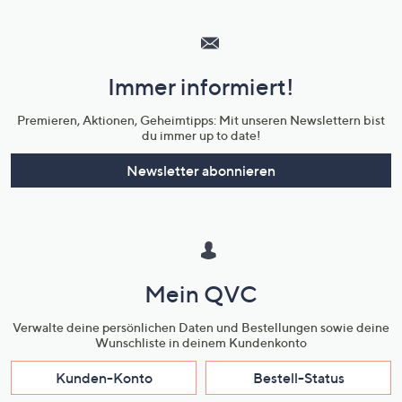
Hilfeseiten,
Service
und
Immer informiert!
Unternehmensinformationen
Premieren, Aktionen, Geheimtipps: Mit unseren Newslettern bist
du immer up to date!
Newsletter abonnieren
Mein QVC
Verwalte deine persönlichen Daten und Bestellungen sowie deine
Wunschliste in deinem Kundenkonto
Kunden-Konto
Bestell-Status