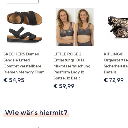
oder
wischen
Sie
auf
Touch-
Geräten
nach
links
SKECHERS Damen-
LITTLE ROSE 2
KIPLING®
bzw.
Sandale Lifted
Entlastungs-BHs
Organizertas
Comfort verstellbare
Mikrofasermischung
Sicherheitsf
rechts,
Riemen Memory Foam
Passform Lady 1x
Details
um
Spitze, 1x Basic
€ 54,95
€ 72,99
diese
€ 59,99
anzuzeigen.
Wie wär's hiermit?