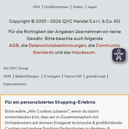
USA
Großbritannien
Italien
Japan
Copyright © 2001 - 2026 QVC Handel S.à r.l. & Co. KG
Für die Richtigkeit der Angaben übernehmen wir keine
Gewähr. Bitte beachte auch folgende
AGB
, die
Datenschutzbestimmungen
, die
Community
Standards
und das
Impressum
.
Die QVC Group
HSN
Ballard Designs
Frontgate
Garnet Hill
grandin road
Improvements
Für ein personalisiertes Shopping-Erlebnis
Bitte wähle „Alle Cookies zulassen“, wenn du damit
einverstanden bist, dass wir in Zusammenarbeit mit
Drittanbietern auf deinem Endgerät technische & profilbildende
Cookies und andere Tracking-Technologien zu Analyse- &