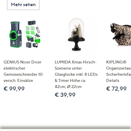
Mehr sehen
GENIUS Nicer Dicer
LUMIDA Xmas Hirsch-
KIPLING®
elektrischer
Szenerie unter
Organizertas
Gemüseschneider 10
Glasglocke inkl. 8 LEDs
Sicherheitsf
versch. Einsätze
& Timer Höhe ca.
Details
42cm, Ø 22cm
€ 99,99
€ 72,99
€ 39,99