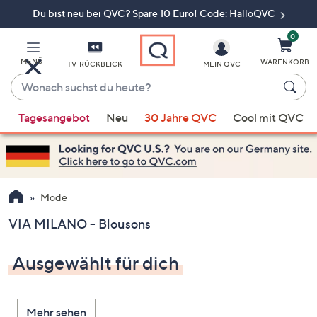
Du bist neu bei QVC? Spare 10 Euro! Code: HalloQVC
Zum
Hauptinhalt
springen
0
MENÜ
WARENKORB
TV-RÜCKBLICK
MEIN QVC
Wonach
suchst
Wenn
du
Tagesangebot
Neu
30 Jahre QVC
Cool mit QVC
Vorschläge
heute?
verfügbar
sind,
verwenden
Sie
Mode
die
VIA MILANO - Blousons
Pfeiltasten
nach
Ausgewählt für dich
oben
und
nach
Mehr sehen
unten