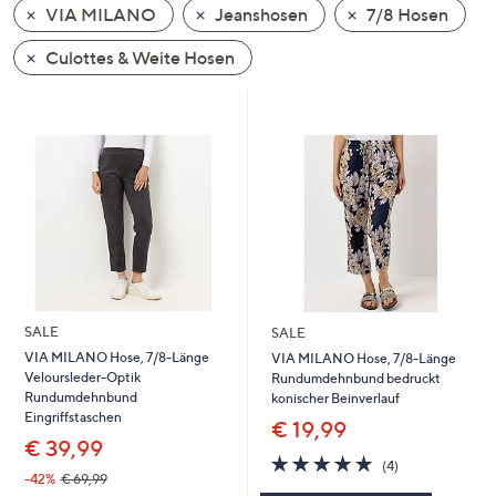
VIA MILANO
Jeanshosen
7/8 Hosen
oder
wischen
Culottes & Weite Hosen
Sie
auf
Touch-
Geräten
nach
links
bzw.
rechts,
um
diese
SALE
SALE
anzuzeigen.
VIA MILANO Hose, 7/8-Länge
VIA MILANO Hose, 7/8-Länge
Veloursleder-Optik
Rundumdehnbund bedruckt
Rundumdehnbund
konischer Beinverlauf
Eingriffstaschen
€ 19,99
€ 39,99
5.0
4
(4)
von
Bewertungen
-42%
€ 69,99