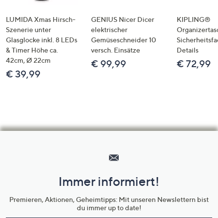
LUMIDA Xmas Hirsch-
GENIUS Nicer Dicer
KIPLING®
Szenerie unter
elektrischer
Organizertas
Glasglocke inkl. 8 LEDs
Gemüseschneider 10
Sicherheitsf
& Timer Höhe ca.
versch. Einsätze
Details
42cm, Ø 22cm
€ 99,99
€ 72,99
€ 39,99
Hilfeseiten,
Service
und
Immer informiert!
Unternehmensinformationen
Premieren, Aktionen, Geheimtipps: Mit unseren Newslettern bist
du immer up to date!