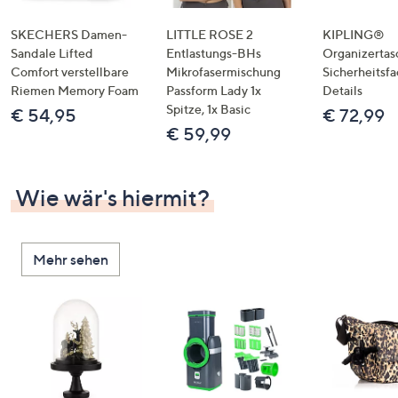
SKECHERS Damen-
LITTLE ROSE 2
KIPLING®
Sandale Lifted
Entlastungs-BHs
Organizertas
Comfort verstellbare
Mikrofasermischung
Sicherheitsf
Riemen Memory Foam
Passform Lady 1x
Details
Spitze, 1x Basic
€ 54,95
€ 72,99
€ 59,99
Wie wär's hiermit?
Mehr sehen