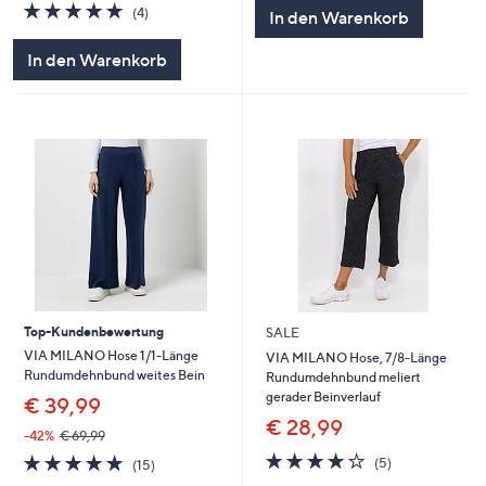
5
5.0
4
(4)
In den Warenkorb
von
Bewertungen
5
In den Warenkorb
Top-Kundenbewertung
SALE
VIA MILANO Hose 1/1-Länge
VIA MILANO Hose, 7/8-Länge
Rundumdehnbund weites Bein
Rundumdehnbund meliert
gerader Beinverlauf
€ 39,99
€ 28,99
-42%
€ 69,99
4.0
5
4.8
15
(5)
(15)
von
Bewertungen
von
Bewertungen