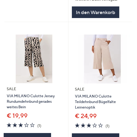
In den Warenkorb
SALE
SALE
VIA MILANO Culotte Jersey
VIA MILANO Culotte
Rundumdehnbund gerades
Teildehnbund Bügelfalte
weites Bein
Leinenoptik
€ 19,99
€ 24,99
3.0
1
3.0
1
(1)
(1)
von
Bewertungen
von
Bewertungen
5
5