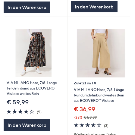
5
5
In den Warenkorb
In den Warenkorb
VIA MILANO Hose, 7/8-Länge
Zuletzt im TV
Teildehnbund aus ECOVERO
VIA MILANO Hose, 7/8-Länge
Viskose weites Bein
Rundumdehnbund weites Bein
aus ECOVERO™ Viskose
€ 59,99
€ 36,99
4.0
5
(5)
von
Bewertungen
-38%
€ 59,99
5
3.7
3
In den Warenkorb
(3)
von
Bewertungen
Weitere Farben verfügbar
5