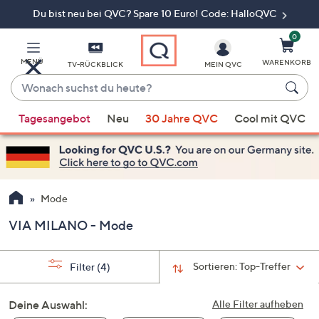
Du bist neu bei QVC? Spare 10 Euro! Code: HalloQVC
Zum
Hauptinhalt
springen
0
MENÜ
WARENKORB
TV-RÜCKBLICK
MEIN QVC
Wonach
suchst
Wenn
du
Tagesangebot
Neu
30 Jahre QVC
Cool mit QVC
Vorschläge
heute?
verfügbar
sind,
verwenden
Sie
Mode
die
VIA MILANO - Mode
Pfeiltasten
nach
oben
Sortieren:
Top-Treffer
Filter
(4)
und
nach
Deine Auswahl:
Alle Filter aufheben
unten